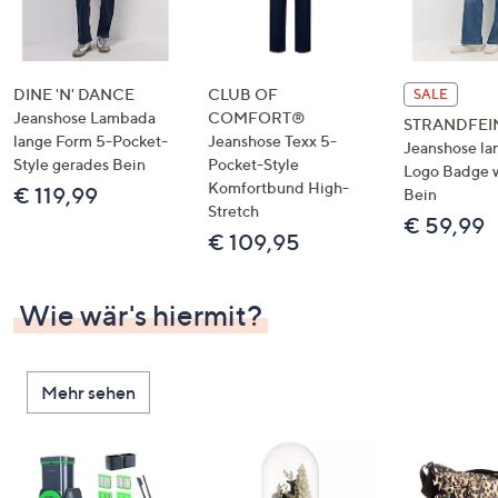
DINE 'N' DANCE
CLUB OF
SALE
Jeanshose Lambada
COMFORT®
STRANDFEI
lange Form 5-Pocket-
Jeanshose Texx 5-
Jeanshose la
Style gerades Bein
Pocket-Style
Logo Badge 
Komfortbund High-
€ 119,99
Bein
Stretch
€ 59,99
€ 109,95
Wie wär's hiermit?
Mehr sehen