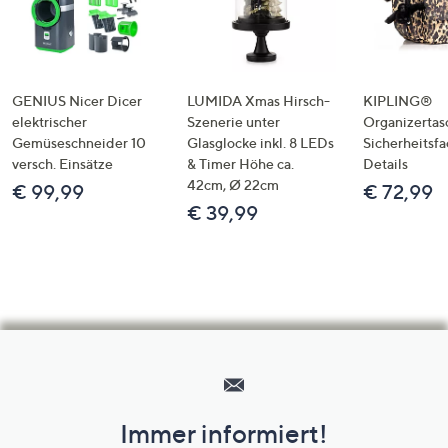
GENIUS Nicer Dicer
LUMIDA Xmas Hirsch-
KIPLING®
elektrischer
Szenerie unter
Organizertas
Gemüseschneider 10
Glasglocke inkl. 8 LEDs
Sicherheitsf
versch. Einsätze
& Timer Höhe ca.
Details
42cm, Ø 22cm
€ 99,99
€ 72,99
€ 39,99
Hilfeseiten,
Service
und
Immer informiert!
Unternehmensinformationen