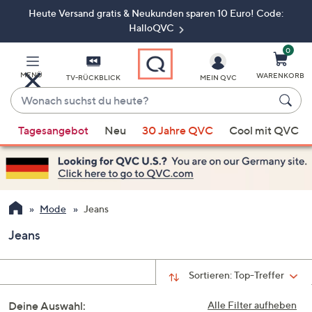
Heute Versand gratis & Neukunden sparen 10 Euro! Code:
Zum
Hauptinhalt
HalloQVC
springen
0
MENÜ
WARENKORB
TV-RÜCKBLICK
MEIN QVC
Wonach
suchst
Wenn
du
Tagesangebot
Neu
30 Jahre QVC
Cool mit QVC
Vorschläge
heute?
verfügbar
sind,
verwenden
Sie
Mode
Jeans
die
Jeans
Pfeiltasten
nach
oben
Sortieren:
Top-Treffer
und
Deine Auswahl:
nach
Alle Filter aufheben