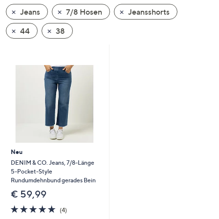
unten
Jeans
7/8 Hosen
Jeansshorts
oder
wischen
44
38
Sie
auf
Touch-
Geräten
nach
links
bzw.
rechts,
um
diese
Neu
anzuzeigen.
DENIM & CO. Jeans, 7/8-Länge
5-Pocket-Style
Rundumdehnbund gerades Bein
€ 59,99
4.8
4
(4)
von
Bewertungen