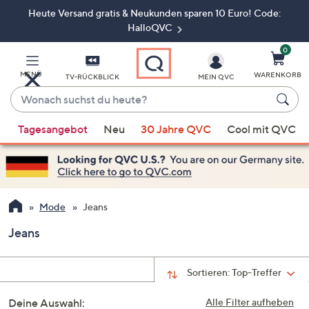
Heute Versand gratis & Neukunden sparen 10 Euro! Code:
Zum
Hauptinhalt
HalloQVC
springen
0
MENÜ
WARENKORB
TV-RÜCKBLICK
MEIN QVC
Wonach
suchst
Wenn
du
Tagesangebot
Neu
30 Jahre QVC
Cool mit QVC
Vorschläge
heute?
verfügbar
sind,
verwenden
Sie
Mode
Jeans
die
Jeans
Pfeiltasten
nach
oben
Sortieren:
Top-Treffer
und
Deine Auswahl:
nach
Alle Filter aufheben