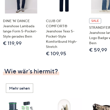
DINE 'N' DANCE
CLUB OF
SALE
Jeanshose Lambada
COMFORT®
STRANDFEI
lange Form 5-Pocket-
Jeanshose Texx 5-
Jeanshose la
Style gerades Bein
Pocket-Style
Logo Badge 
Komfortbund High-
€ 119,99
Bein
Stretch
€ 59,99
€ 109,95
Wie wär's hiermit?
Mehr sehen