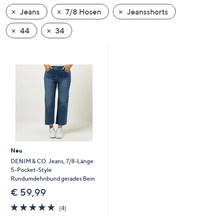
unten
Jeans
7/8 Hosen
Jeansshorts
oder
wischen
44
34
Sie
auf
Touch-
Geräten
nach
links
bzw.
rechts,
um
diese
Neu
anzuzeigen.
DENIM & CO. Jeans, 7/8-Länge
5-Pocket-Style
Rundumdehnbund gerades Bein
€ 59,99
4.8
4
(4)
von
Bewertungen