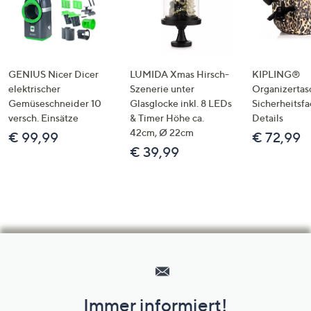
GENIUS Nicer Dicer
LUMIDA Xmas Hirsch-
KIPLING®
elektrischer
Szenerie unter
Organizertas
Gemüseschneider 10
Glasglocke inkl. 8 LEDs
Sicherheitsf
versch. Einsätze
& Timer Höhe ca.
Details
42cm, Ø 22cm
€ 99,99
€ 72,99
€ 39,99
Hilfeseiten,
Service
und
Immer informiert!
Unternehmensinformationen