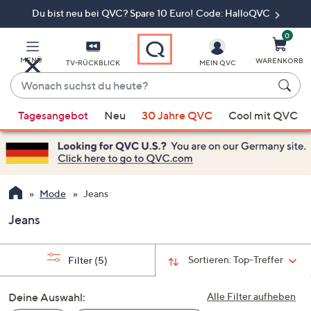
Du bist neu bei QVC? Spare 10 Euro! Code: HalloQVC
Zum
Hauptinhalt
springen
0
MENÜ
WARENKORB
TV-RÜCKBLICK
MEIN QVC
Wonach
suchst
Wenn
du
Tagesangebot
Neu
30 Jahre QVC
Cool mit QVC
Vorschläge
heute?
verfügbar
sind,
verwenden
Sie
Mode
Jeans
die
Jeans
Pfeiltasten
nach
oben
Sortieren:
Top-Treffer
Filter
(5)
und
nach
Deine Auswahl:
Alle Filter aufheben
unten