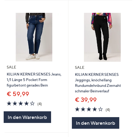
SALE
SALE
KILIAN KERNER SENSES Jeans,
KILIAN KERNER SENSES
1/1 Länge 5 Pocket Form
Jeggings, knöchellang
figurbetont gerades Bein
Rundumdehnbund Ziernaht
schmaler Beinverlauf
€ 59,99
€ 39,99
4.2
4
(4)
von
Bewertungen
4.0
4
(4)
5
von
Bewertungen
In den Warenkorb
5
In den Warenkorb