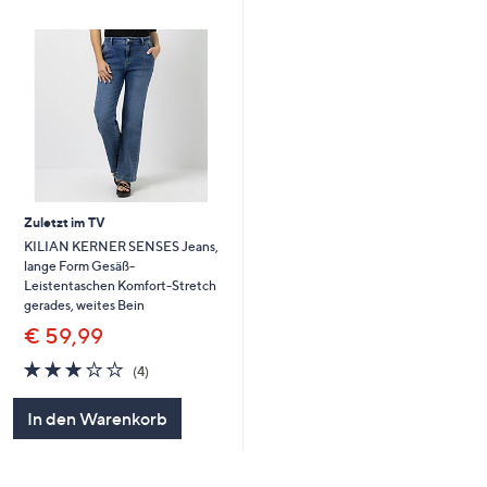
Zuletzt im TV
KILIAN KERNER SENSES Jeans,
lange Form Gesäß-
Leistentaschen Komfort-Stretch
gerades, weites Bein
€ 59,99
2.8
4
(4)
von
Bewertungen
5
In den Warenkorb