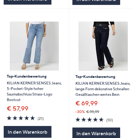
Top-Kundenbewertung
Top-Kundenbewertung
KILIAN KERNER SENSES Jeans,
KILIAN KERNER SENSES Jeans,
5-Pocket-Style hoher
lange Form dekorative Schnallen
Saumabschluss Strass-Logo
Gesäßtaschen weites Bein
Bootcut
€ 69,99
€ 57,99
-30%
€ 99,99
4.6
21
4.6
10
(21)
(10)
von
Bewertungen
von
Bewertungen
5
5
In den Warenkorb
In den Warenkorb