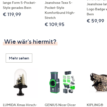
lange Form 5-Pocket-
Jeanshose Texx 5-
Jeanshose la
Style gerades Bein
Pocket-Style
Logo Badge 
Komfortbund High-
€ 119,99
Bein
Stretch
€ 59,99
€ 109,95
Wie wär's hiermit?
Mehr sehen
LUMIDA Xmas Hirsch-
GENIUS Nicer Dicer
KIPLING®