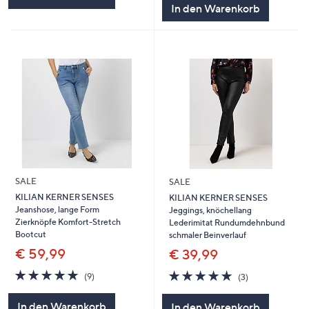
In den Warenkorb
SALE
SALE
KILIAN KERNER SENSES
KILIAN KERNER SENSES
Jeanshose, lange Form
Jeggings, knöchellang
Zierknöpfe Komfort-Stretch
Lederimitat Rundumdehnbund
Bootcut
schmaler Beinverlauf
€ 59,99
€ 39,99
4.8
9
4.7
3
(9)
(3)
von
Bewertungen
von
Bewertungen
5
5
In den Warenkorb
In den Warenkorb