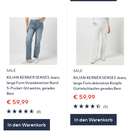
SALE
SALE
KILIAN KERNER SENSES Jeans,
KILIAN KERNER SENSES Jeans,
lange Form Strassbesetzer Bund
lange Form dekorative Knöpfe
5-Pocket-Stil weites, gerades
Gürtelschlaufen gerades Bein
Bein
€ 59,99
€ 59,99
4.4
5
(5)
4.5
8
von
Bewertungen
(8)
von
Bewertungen
5
In den Warenkorb
5
In den Warenkorb