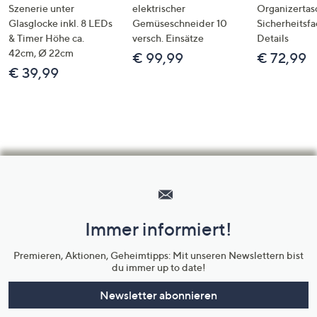
Szenerie unter
elektrischer
Organizertas
Glasglocke inkl. 8 LEDs
Gemüseschneider 10
Sicherheitsf
& Timer Höhe ca.
versch. Einsätze
Details
42cm, Ø 22cm
€ 99,99
€ 72,99
€ 39,99
Hilfeseiten,
Service
und
Immer informiert!
Unternehmensinformationen
Premieren, Aktionen, Geheimtipps: Mit unseren Newslettern bist
du immer up to date!
Newsletter abonnieren