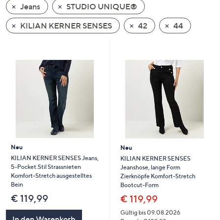
Jeans
STUDIO UNIQUE®
oder
wischen
KILIAN KERNER SENSES
42
44
Sie
auf
Touch-
Geräten
nach
links
bzw.
rechts,
um
diese
Neu
Neu
anzuzeigen.
KILIAN KERNER SENSES Jeans,
KILIAN KERNER SENSES
5-Pocket.Stil Strassnieten
Jeanshose, lange Form
Komfort-Stretch ausgestelltes
Zierknöpfe Komfort-Stretch
Bein
Bootcut-Form
€ 119,99
€ 119,99
Gültig bis 09.08.2026
In den Warenkorb