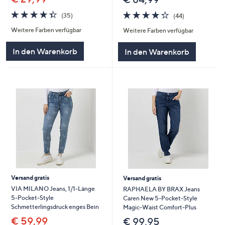
4.3
35
4.2
44
(35)
(44)
von
Bewertungen
von
Bewertungen
Weitere Farben verfügbar
Weitere Farben verfügbar
5
5
In den Warenkorb
In den Warenkorb
Versand gratis
Versand gratis
VIA MILANO Jeans, 1/1-Länge
RAPHAELA BY BRAX Jeans
5-Pocket-Style
Caren New 5-Pocket-Style
Schmetterlingsdruck enges Bein
Magic-Waist Comfort-Plus
€ 59,99
€ 99,95