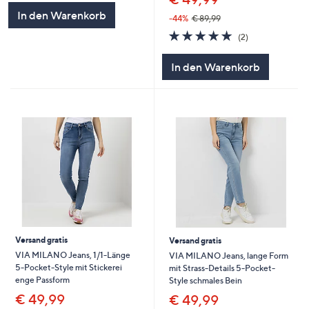
In den Warenkorb
-44%
€ 89,99
5.0
2
(2)
von
Bewertungen
5
In den Warenkorb
Versand gratis
Versand gratis
VIA MILANO Jeans, 1/1-Länge
VIA MILANO Jeans, lange Form
5-Pocket-Style mit Stickerei
mit Strass-Details 5-Pocket-
enge Passform
Style schmales Bein
€ 49,99
€ 49,99