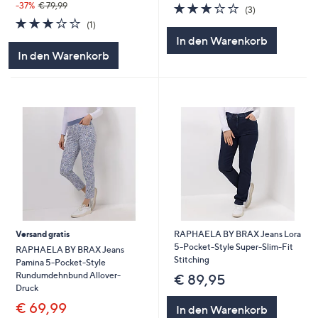
3.0
3
-37%
€ 79,99
(3)
von
Bewertungen
3.0
1
(1)
5
von
Bewertungen
In den Warenkorb
5
In den Warenkorb
Versand gratis
RAPHAELA BY BRAX Jeans Lora
5-Pocket-Style Super-Slim-Fit
RAPHAELA BY BRAX Jeans
Stitching
Pamina 5-Pocket-Style
Rundumdehnbund Allover-
€ 89,95
Druck
€ 69,99
In den Warenkorb