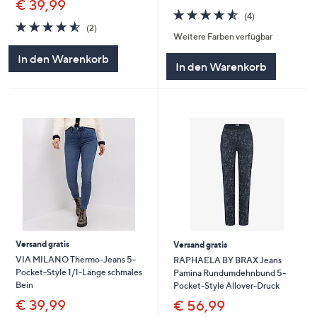
€ 39,99
4.5
4
(4)
4.5
2
von
Bewertungen
(2)
Weitere Farben verfügbar
von
Bewertungen
5
5
In den Warenkorb
In den Warenkorb
Versand gratis
Versand gratis
VIA MILANO Thermo-Jeans 5-
RAPHAELA BY BRAX Jeans
Pocket-Style 1/1-Länge schmales
Pamina Rundumdehnbund 5-
Bein
Pocket-Style Allover-Druck
€ 39,99
€ 56,99