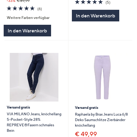
4.8
5
-33%
€ 89,99
(5)
von
Bewertungen
4.8
6
(6)
5
von
Bewertungen
In den Warenkorb
Weitere Farben verfügbar
5
In den Warenkorb
Versand gratis
Versand gratis
VIA MILANO Jeans, knöchellang
Raphaela by Brax Jeans Luca 6/8
5-Pocket-Style 28%
Deko Saumschlitze Zierbänder
REPREVE®Fasern schmales
knöchellang
Bein
€ 49,99