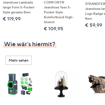
Jeanshose Lambada
COMFORT®
STRANDFEI
lange Form 5-Pocket-
Jeanshose Texx 5-
Jeanshose la
Style gerades Bein
Pocket-Style
Logo Badge 
Komfortbund High-
€ 119,99
Bein
Stretch
€ 59,99
€ 109,95
Wie wär's hiermit?
Mehr sehen