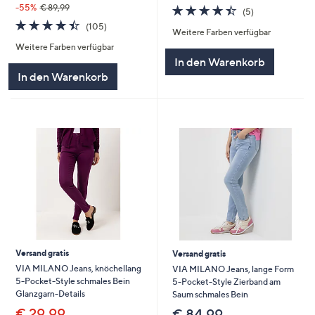
4.4
5
-55%
€ 89,99
(5)
von
Bewertungen
4.4
105
(105)
Weitere Farben verfügbar
5
von
Bewertungen
Weitere Farben verfügbar
5
In den Warenkorb
In den Warenkorb
Versand gratis
Versand gratis
VIA MILANO Jeans, knöchellang
VIA MILANO Jeans, lange Form
5-Pocket-Style schmales Bein
5-Pocket-Style Zierband am
Glanzgarn-Details
Saum schmales Bein
€ 29,99
€ 84,99