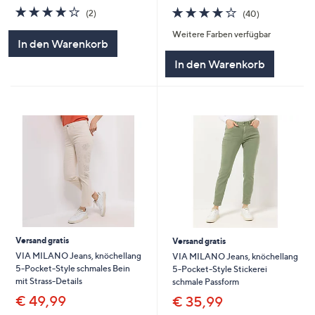
4.0
2
3.8
40
(2)
(40)
von
Bewertungen
von
Bewertungen
Weitere Farben verfügbar
5
5
In den Warenkorb
In den Warenkorb
Versand gratis
Versand gratis
VIA MILANO Jeans, knöchellang
VIA MILANO Jeans, knöchellang
5-Pocket-Style schmales Bein
5-Pocket-Style Stickerei
mit Strass-Details
schmale Passform
€ 49,99
€ 35,99