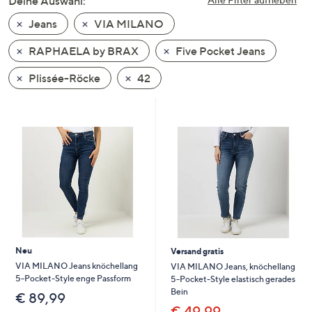
Deine Auswahl:
unten
Jeans
VIA MILANO
oder
wischen
RAPHAELA by BRAX
Five Pocket Jeans
Sie
auf
Plissée-Röcke
42
Touch-
Geräten
nach
links
bzw.
rechts,
um
diese
anzuzeigen.
Neu
Versand gratis
VIA MILANO Jeans knöchellang
VIA MILANO Jeans, knöchellang
5-Pocket-Style enge Passform
5-Pocket-Style elastisch gerades
Bein
€ 89,99
€ 49,99