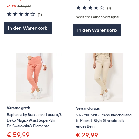
4.0
1
-40%
€ 99,99
(1)
von
Bewertungen
4.0
1
(1)
Weitere Farben verfügbar
5
von
Bewertungen
5
In den Warenkorb
In den Warenkorb
Versand gratis
Versand gratis
Raphaela by Brax Jeans Laura 6/8
VIA MILANO Jeans, knöchellang
Deko Magic-Waist Super-Slim
5-Pocket-Style Strassdetails
Fit Swarovski® Elemente
enges Bein
€ 59,99
€ 29,99