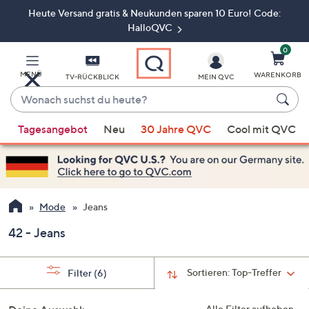
Heute Versand gratis & Neukunden sparen 10 Euro! Code:
Zum
Hauptinhalt
HalloQVC
springen
0
MENÜ
WARENKORB
TV-RÜCKBLICK
MEIN QVC
Wonach
suchst
Wenn
du
Tagesangebot
Neu
30 Jahre QVC
Cool mit QVC
Vorschläge
heute?
verfügbar
sind,
verwenden
Sie
Mode
Jeans
die
42 - Jeans
Pfeiltasten
nach
oben
Sortieren:
Top-Treffer
Filter
(6)
und
nach
Alle Filter aufheben