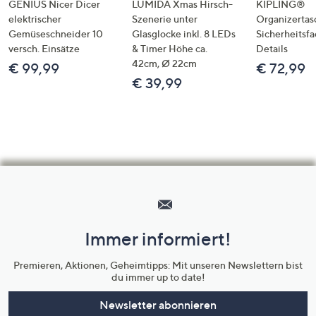
GENIUS Nicer Dicer
LUMIDA Xmas Hirsch-
KIPLING®
elektrischer
Szenerie unter
Organizertas
Gemüseschneider 10
Glasglocke inkl. 8 LEDs
Sicherheitsf
versch. Einsätze
& Timer Höhe ca.
Details
42cm, Ø 22cm
€ 99,99
€ 72,99
€ 39,99
Hilfeseiten,
Service
und
Immer informiert!
Unternehmensinformationen
Premieren, Aktionen, Geheimtipps: Mit unseren Newslettern bist
du immer up to date!
Newsletter abonnieren