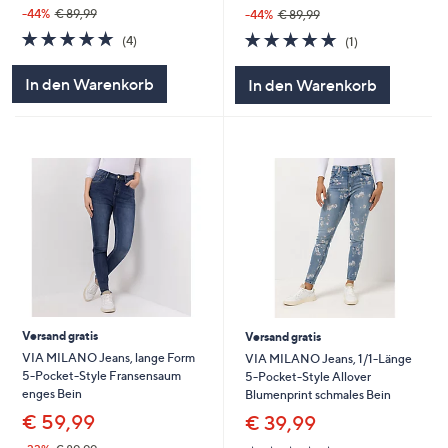
-44%
€ 89,99
-44%
€ 89,99
5.0
4
5.0
1
(4)
(1)
von
Bewertungen
von
Bewertungen
5
5
In den Warenkorb
In den Warenkorb
Versand gratis
Versand gratis
VIA MILANO Jeans, lange Form
VIA MILANO Jeans, 1/1-Länge
5-Pocket-Style Fransensaum
5-Pocket-Style Allover
enges Bein
Blumenprint schmales Bein
€ 59,99
€ 39,99