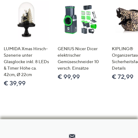
LUMIDA Xmas Hirsch-
GENIUS Nicer Dicer
KIPLING®
Szenerie unter
elektrischer
Organizertas
Glasglocke inkl. 8 LEDs
Gemüseschneider 10
Sicherheitsf
& Timer Höhe ca.
versch. Einsätze
Details
42cm, Ø 22cm
€ 99,99
€ 72,99
€ 39,99
Hilfeseiten,
Service