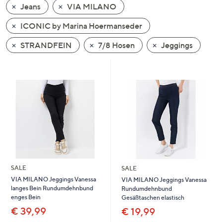
Jeans
VIA MILANO
oder
wischen
ICONIC by Marina Hoermanseder
Sie
auf
STRANDFEIN
7/8 Hosen
Jeggings
Touch-
Geräten
nach
links
bzw.
rechts,
um
diese
anzuzeigen.
SALE
SALE
VIA MILANO Jeggings Vanessa
VIA MILANO Jeggings Vanessa
langes Bein Rundumdehnbund
Rundumdehnbund
enges Bein
Gesäßtaschen elastisch
€ 39,99
€ 19,99