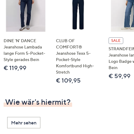
DINE 'N' DANCE
CLUB OF
SALE
Jeanshose Lambada
COMFORT®
STRANDFEI
lange Form 5-Pocket-
Jeanshose Texx 5-
Jeanshose la
Style gerades Bein
Pocket-Style
Logo Badge 
Komfortbund High-
€ 119,99
Bein
Stretch
€ 59,99
€ 109,95
Wie wär's hiermit?
Mehr sehen