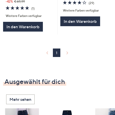
4.1
29
-42%
€ 69,99
(29)
von
Bewertungen
5.0
1
(1)
Weitere Farben verfügbar
5
von
Bewertungen
Weitere Farben verfügbar
5
In den Warenkorb
In den Warenkorb
1
Ausgewählt für dich
Mehr sehen