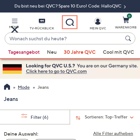
Du bist neu bei QVC? Spare 10 Euro! Code: HalloQVC
Zum
Hauptinhalt
springen
0
MENÜ
WARENKORB
TV-RÜCKBLICK
MEIN QVC
Wonach
suchst
Wenn
du
Tagesangebot
Neu
30 Jahre QVC
Cool mit QVC
Vorschläge
heute?
verfügbar
sind,
verwenden
Sie
Mode
Jeans
die
Jeans
Pfeiltasten
nach
oben
Sortieren:
Top-Treffer
Filter
(6)
und
nach
Deine Auswahl:
Alle Filter aufheben
unten