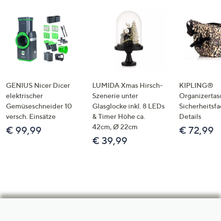
GENIUS Nicer Dicer
LUMIDA Xmas Hirsch-
KIPLING®
elektrischer
Szenerie unter
Organizertas
Gemüseschneider 10
Glasglocke inkl. 8 LEDs
Sicherheitsf
versch. Einsätze
& Timer Höhe ca.
Details
42cm, Ø 22cm
€ 99,99
€ 72,99
€ 39,99
Hilfeseiten,