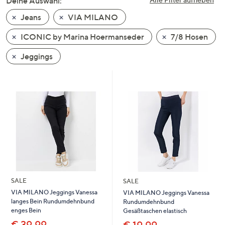
Deine Auswahl:
unten
Jeans
VIA MILANO
oder
wischen
ICONIC by Marina Hoermanseder
7/8 Hosen
Sie
auf
Jeggings
Touch-
Geräten
nach
links
bzw.
rechts,
um
diese
anzuzeigen.
SALE
SALE
VIA MILANO Jeggings Vanessa
VIA MILANO Jeggings Vanessa
langes Bein Rundumdehnbund
Rundumdehnbund
enges Bein
Gesäßtaschen elastisch
€ 39,99