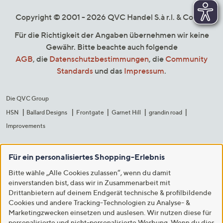
Copyright © 2001 - 2026 QVC Handel S.à r.l. & Co. KG
Für die Richtigkeit der Angaben übernehmen wir keine
Gewähr. Bitte beachte auch folgende
AGB
, die
Datenschutzbestimmungen
, die
Community
Standards
und das
Impressum
.
Die QVC Group
HSN
Ballard Designs
Frontgate
Garnet Hill
grandin road
Improvements
Für ein personalisiertes Shopping-Erlebnis
Bitte wähle „Alle Cookies zulassen“, wenn du damit
einverstanden bist, dass wir in Zusammenarbeit mit
Drittanbietern auf deinem Endgerät technische & profilbildende
Cookies und andere Tracking-Technologien zu Analyse- &
Marketingzwecken einsetzen und auslesen. Wir nutzen diese für
personalisierte und nicht-personalisierte Werbung. Wenn du dies