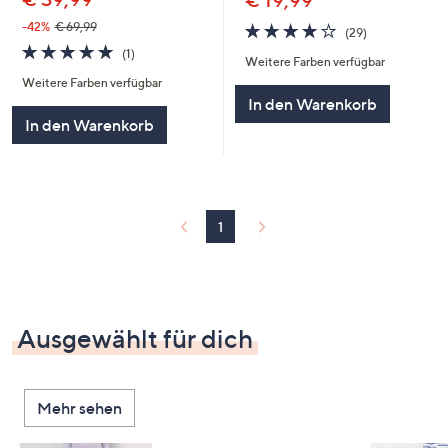
€ 19,99
4.1
29
-42%
€ 69,99
(29)
von
Bewertungen
5.0
1
(1)
Weitere Farben verfügbar
5
von
Bewertungen
Weitere Farben verfügbar
5
In den Warenkorb
In den Warenkorb
1
Ausgewählt für dich
Mehr sehen