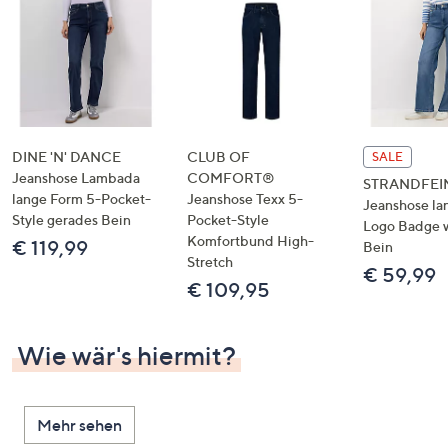
DINE 'N' DANCE
CLUB OF
SALE
Jeanshose Lambada
COMFORT®
STRANDFEI
lange Form 5-Pocket-
Jeanshose Texx 5-
Jeanshose la
Style gerades Bein
Pocket-Style
Logo Badge 
Komfortbund High-
€ 119,99
Bein
Stretch
€ 59,99
€ 109,95
Wie wär's hiermit?
Mehr sehen