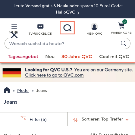
Heute Versand gratis & Neukunden sparen 10 Euro! Code:
Zum
Hauptinhalt
HalloQVC
springen
0
MENÜ
WARENKORB
TV-RÜCKBLICK
MEIN QVC
Wonach
suchst
Wenn
du
Tagesangebot
Neu
30 Jahre QVC
Cool mit QVC
Vorschläge
heute?
verfügbar
sind,
verwenden
Sie
Mode
Jeans
die
Jeans
Pfeiltasten
nach
oben
Sortieren:
Top-Treffer
Filter
(5)
und
nach
Alle Filter aufheben