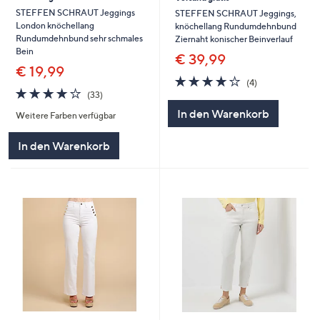
STEFFEN SCHRAUT Jeggings
STEFFEN SCHRAUT Jeggings,
London knöchellang
knöchellang Rundumdehnbund
Rundumdehnbund sehr schmales
Ziernaht konischer Beinverlauf
Bein
€ 39,99
€ 19,99
3.8
4
(4)
4.1
33
von
Bewertungen
(33)
von
Bewertungen
5
In den Warenkorb
Weitere Farben verfügbar
5
In den Warenkorb