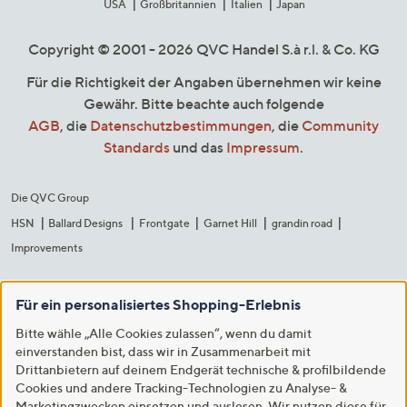
USA
Großbritannien
Italien
Japan
Copyright © 2001 - 2026 QVC Handel S.à r.l. & Co. KG
Für die Richtigkeit der Angaben übernehmen wir keine
Gewähr. Bitte beachte auch folgende
AGB
, die
Datenschutzbestimmungen
, die
Community
Standards
und das
Impressum
.
Die QVC Group
HSN
Ballard Designs
Frontgate
Garnet Hill
grandin road
Improvements
Für ein personalisiertes Shopping-Erlebnis
Bitte wähle „Alle Cookies zulassen“, wenn du damit
einverstanden bist, dass wir in Zusammenarbeit mit
Drittanbietern auf deinem Endgerät technische & profilbildende
Cookies und andere Tracking-Technologien zu Analyse- &
Marketingzwecken einsetzen und auslesen. Wir nutzen diese für