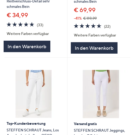
Reißverschluss-Detail sehr
schmales Bein
schmales Bein
€ 69,99
€ 34,99
-41%
€ 119,99
4.6
33
4.5
22
(33)
(22)
von
Bewertungen
von
Bewertungen
Weitere Farben verfügbar
5
Weitere Farben verfügbar
5
In den Warenkorb
In den Warenkorb
Top-Kundenbewertung
Versand gratis
STEFFEN SCHRAUT Jeans, Los
STEFFEN SCHRAUT Jeggings,