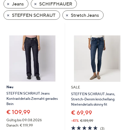
Jeans
SCHIFFHAUER
oder
wischen
STEFFEN SCHRAUT
Stretch Jeans
Sie
auf
Touch-
Geräten
nach
links
bzw.
rechts,
um
diese
Neu
SALE
anzuzeigen.
STEFFEN SCHRAUT Jeans
STEFFEN SCHRAUT Jeans,
Kontrastdetails Ziernaht gerades
Stretch-Denim knöchellang
Bein
Nietendetails skinny fit
€ 109,99
€ 69,99
Gültig bis 09.08.2026
-41%
€ 119,99
Danach: € 119,99
5.0
3
(3)