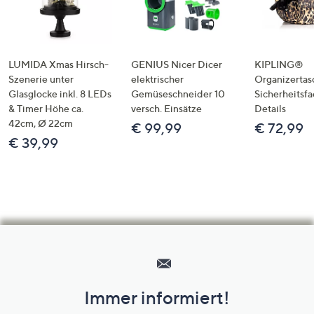
LUMIDA Xmas Hirsch-
GENIUS Nicer Dicer
KIPLING®
Szenerie unter
elektrischer
Organizertas
Glasglocke inkl. 8 LEDs
Gemüseschneider 10
Sicherheitsf
& Timer Höhe ca.
versch. Einsätze
Details
42cm, Ø 22cm
€ 99,99
€ 72,99
€ 39,99
Hilfeseiten,
Service
und
Immer informiert!
Unternehmensinformationen