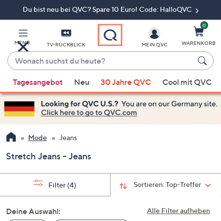
Du bist neu bei QVC? Spare 10 Euro! Code: HalloQVC
Zum
Hauptinhalt
springen
0
MENÜ
WARENKORB
TV-RÜCKBLICK
MEIN QVC
Wonach
suchst
Wenn
du
Tagesangebot
Neu
30 Jahre QVC
Cool mit QVC
Vorschläge
heute?
verfügbar
sind,
verwenden
Sie
Mode
Jeans
die
Stretch Jeans - Jeans
Pfeiltasten
nach
oben
Sortieren:
Top-Treffer
Filter
(4)
und
nach
Deine Auswahl:
Alle Filter aufheben
unten