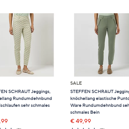
e
f
ouch-
eräten
ach
nks
zw.
chts,
m
ese
zuzeigen.
SALE
EN SCHRAUT Jeggings,
STEFFEN SCHRAUT Jegging
ellang Rundumdehnbund
knöchellang elastische Punt
schlaufen sehr schmales
Ware Rundumdehnbund se
schmales Bein
,99
€ 49,99