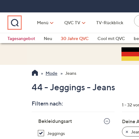
Zum
Hauptinhalt
springen
W
Menü
QVC TV
TV-Rückblick
su
W
d
Vo
Tagesangebot
Neu
30 Jahre QVC
Cool mit QVC
be
h
ve
QLINARISCH
Technik
si
v
Si
Mode
Jeans
di
Pf
44 - Jeggings - Jeans
n
o
Filtern nach:
u
1 - 32 vo
n
Zur
u
Bekleidungsart
Deine 
Produktliste
o
springen
Jea
Jeggings
w