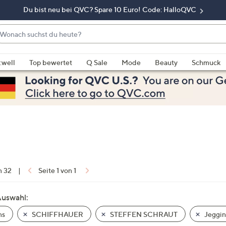
Du bist neu bei QVC? Spare 10 Euro! Code: HalloQVC
onach
chst
enn
u
rschläge
:well
Top bewertet
Q Sale
Mode
Beauty
Schmuck
eute?
rfügbar
nd,
erwenden
e
e
eiltasten
ach
ben
nd
n 32
|
Seite 1 von 1
ach
nten
Auswahl:
der
ns
SCHIFFHAUER
STEFFEN SCHRAUT
Jeggin
ischen