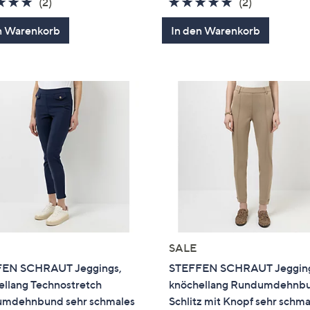
5.0
2
5.0
2
(2)
(2)
von
Bewertungen
von
Bewertung
n Warenkorb
In den Warenkorb
5
5
SALE
EN SCHRAUT Jeggings,
STEFFEN SCHRAUT Jegging
ellang Technostretch
knöchellang Rundumdehnb
mdehnbund sehr schmales
Schlitz mit Knopf sehr schma