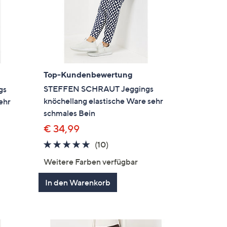
Top-Kundenbewertung
STEFFEN SCHRAUT Jeggings
gs
knöchellang elastische Ware sehr
ehr
schmales Bein
€ 34,99
4.9
10
(10)
von
Bewertungen
en
Weitere Farben verfügbar
5
In den Warenkorb