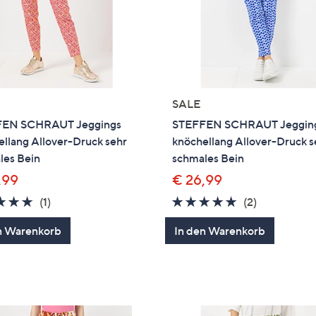
SALE
EN SCHRAUT Jeggings
STEFFEN SCHRAUT Jeggin
llang Allover-Druck sehr
knöchellang Allover-Druck s
les Bein
schmales Bein
,99
€ 26,99
5.0
1
5.0
2
(1)
(2)
von
Bewertungen
von
Bewertung
n Warenkorb
In den Warenkorb
5
5