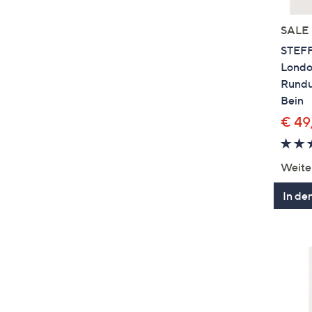
SALE
STEFF
Londo
Rundu
Bein
€ 49
Weite
In de