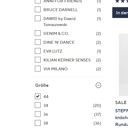
ANNI FOR FRIENDS
(1)
BRUCE DARNELL
(1)
In de
DAWID by Dawid
(1)
Tomaszewski
DENIM & CO.
(2)
DINE 'N' DANCE
(2)
EVA LUTZ
(1)
KILIAN KERNER SENSES
(2)
VIA MILANO
(2)
Größe
44
SALE
34
(20)
STEFF
36
(37)
knöch
38
(36)
Rundu