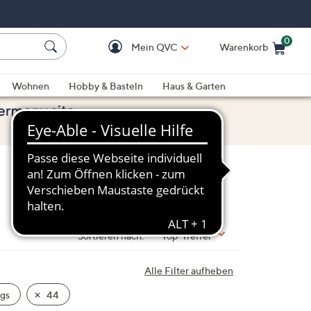
0
Mein QVC
Warenkorb
Einkaufswagen ist le
Wohnen
Hobby & Basteln
Haus & Garten
Sortieren nach:
Top-Treffer
Alle Filter aufheben
gs
44