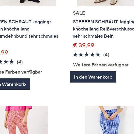
SALE
EN SCHRAUT Jeggings
STEFFEN SCHRAUT Jeggin
n knöchellang
knöchellang Reißverschlussd
mdehnbund sehr schmales
sehr schmales Bein
€ 39,99
,99
5.0
4
(4)
5.0
4
von
Bewertung
(4)
Weitere Farben verfügbar
von
Bewertungen
5
re Farben verfügbar
5
In den Warenkorb
n Warenkorb