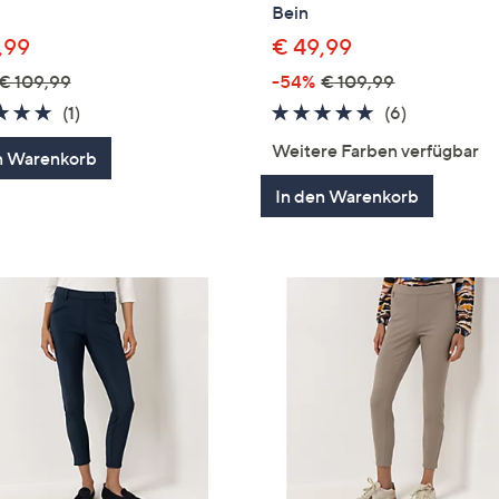
Bein
,99
€ 49,99
€ 109,99
-54%
€ 109,99
5.0
1
5.0
6
(1)
(6)
von
Bewertungen
von
Bewertung
Weitere Farben verfügbar
n Warenkorb
5
5
In den Warenkorb