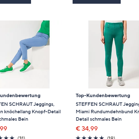
Kundenbewertung
Top-Kundenbewertung
EN SCHRAUT Jeggings,
STEFFEN SCHRAUT Jeggin
n knöchellang Knopf-Detail
Miami Rundumdehnbund K
chmales Bein
Detail schmales Bein
,99
€ 34,99
4.7
31
4.6
19
(31)
(19)