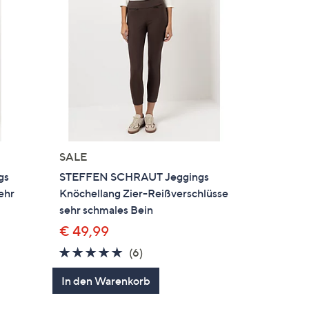
SALE
gs
STEFFEN SCHRAUT Jeggings
ehr
Knöchellang Zier-Reißverschlüsse
sehr schmales Bein
€ 49,99
4.8
6
(6)
en
von
Bewertungen
In den Warenkorb
5