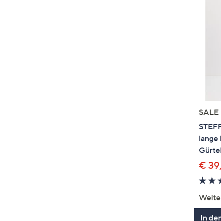
SALE
STEFF
lange
Gürtel
€ 39
Weite
In de