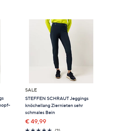
SALE
gs
STEFFEN SCHRAUT Jeggings
nopf-
knöchellang Ziernieten sehr
schmales Bein
€ 49,99
4.5
2
(2)