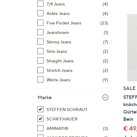
Si
7/8 Jeans
(4)
au
Ankle Jeans
(4)
T
Five Pocket Jeans
(23)
G
n
Jeanshosen
(1)
li
Skinny Jeans
(7)
b
Slim Jeans
(2)
re
Straight Jeans
(2)
u
di
Stretch Jeans
(2)
an
Weite Jeans
(9)
SALE
STEFF
Marke
knöch
STEFFEN SCHRAUT
Gürtel
Bein
SCHIFFHAUER
€ 49
AMINATI®
(3)