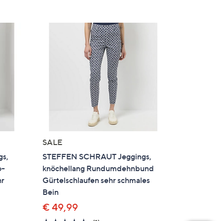
SALE
s,
STEFFEN SCHRAUT Jeggings,
o-
knöchellang Rundumdehnbund
hr
Gürtelschlaufen sehr schmales
Bein
€ 49,99