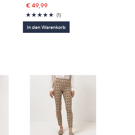
€ 49,99
5.0
1
(1)
von
Bewertungen
In den Warenkorb
5
en