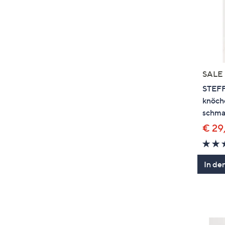
SALE
STEFF
knöche
schma
€ 29
In de