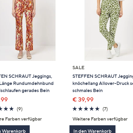
SALE
EN SCHRAUT Jeggings,
STEFFEN SCHRAUT Jeggin
 Länge Rundumdehnbund
knöchellang Allover-Druck s
schlaufen gerades Bein
schmales Bein
,99
€ 39,99
4.9
9
4.9
7
(9)
(7)
von
Bewertungen
von
Bewertung
re Farben verfügbar
Weitere Farben verfügbar
5
5
n Warenkorb
In den Warenkorb