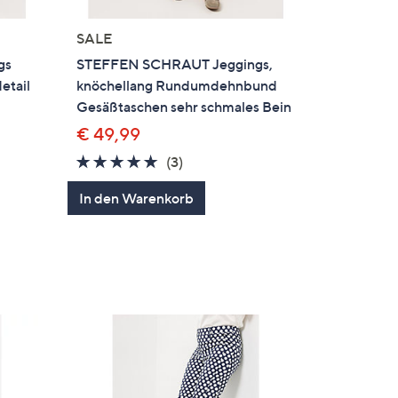
SALE
gs
STEFFEN SCHRAUT Jeggings,
etail
knöchellang Rundumdehnbund
Gesäßtaschen sehr schmales Bein
€ 49,99
5.0
3
(3)
en
von
Bewertungen
In den Warenkorb
5