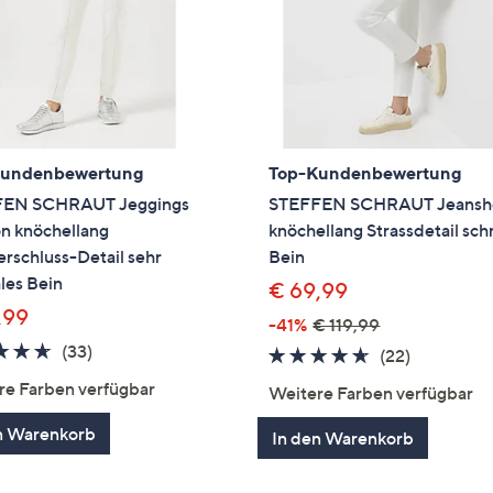
Kundenbewertung
Top-Kundenbewertung
EN SCHRAUT Jeggings
STEFFEN SCHRAUT Jeansh
n knöchellang
knöchellang Strassdetail sc
rschluss-Detail sehr
Bein
les Bein
€ 69,99
,99
-41%
€ 119,99
4.6
33
(33)
4.5
22
(22)
von
Bewertungen
von
Bewertun
re Farben verfügbar
Weitere Farben verfügbar
5
5
n Warenkorb
In den Warenkorb