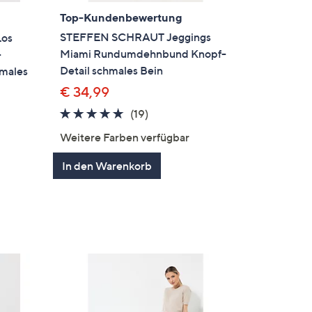
Top-Kundenbewertung
STEFFEN SCHRAUT Jeggings
Los
Miami Rundumdehnbund Knopf-
-
Detail schmales Bein
males
€ 34,99
4.6
19
(19)
von
Bewertungen
Weitere Farben verfügbar
5
In den Warenkorb
en