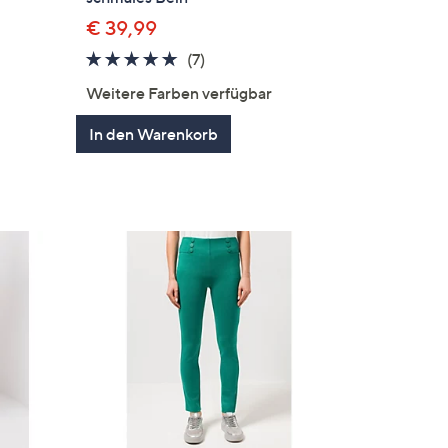
€ 39,99
4.9
7
(7)
en
von
Bewertungen
Weitere Farben verfügbar
5
In den Warenkorb