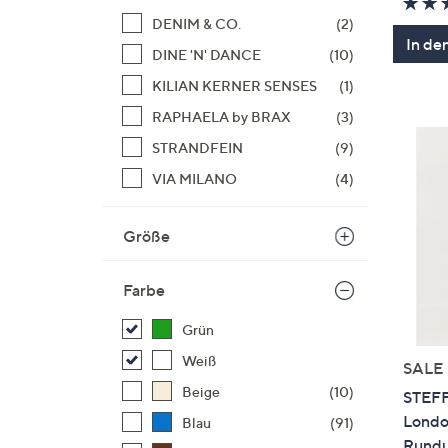
DENIM & CO.
(2)
In de
DINE 'N' DANCE
(10)
KILIAN KERNER SENSES
(1)
RAPHAELA by BRAX
(3)
STRANDFEIN
(9)
VIA MILANO
(4)
Größe
Farbe
Grün
Weiß
SALE
Beige
(10)
STEFF
Londo
Blau
(91)
Rundu