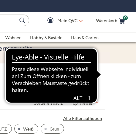
0
Mein QVC
Warenkorb
Einkaufswagen ist le
Wohnen
Hobby & Basteln
Haus & Garten
Sortieren nach:
Top-Treffer
Alle Filter aufheben
UTZ
Weiß
Grün