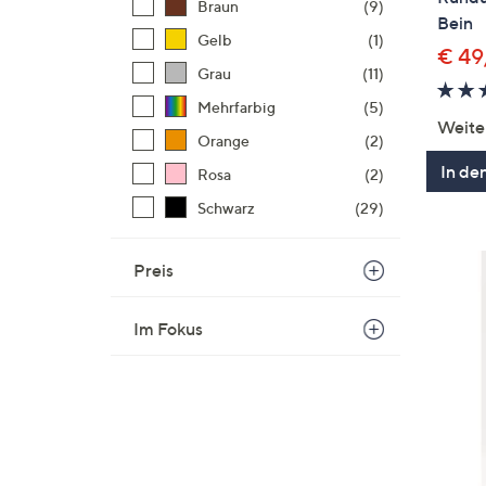
Braun
(9)
Bein
Gelb
(1)
€ 49
Grau
(11)
Mehrfarbig
(5)
Weite
Orange
(2)
In de
Rosa
(2)
Schwarz
(29)
Preis
Im Fokus