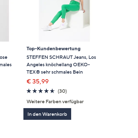
Top-Kundenbewertung
ose
STEFFEN SCHRAUT Jeans, Los
hmales
Angeles knöchellang OEKO-
TEX® sehr schmales Bein
€ 35,99
4.5
30
(30)
von
Bewertungen
Weitere Farben verfügbar
5
gen
In den Warenkorb