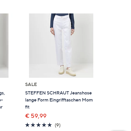
SALE
s,
STEFFEN SCHRAUT Jeanshose
o-
lange Form Eingrifftaschen Mom
hr
fit
€ 59,99
5.0
9
(9)