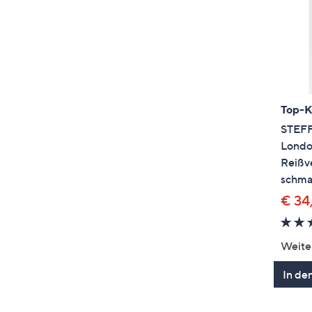
Top-
STEFF
Londo
Reißve
schma
€ 34
Weite
In de