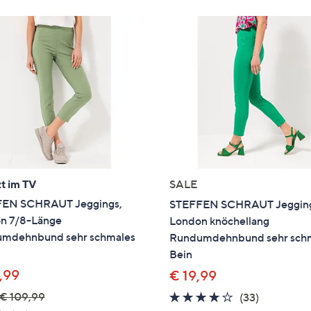
t im TV
SALE
EN SCHRAUT Jeggings,
STEFFEN SCHRAUT Jeggin
n 7/8-Länge
London knöchellang
mdehnbund sehr schmales
Rundumdehnbund sehr sch
Bein
,99
€ 19,99
€ 109,99
4.1
33
(33)