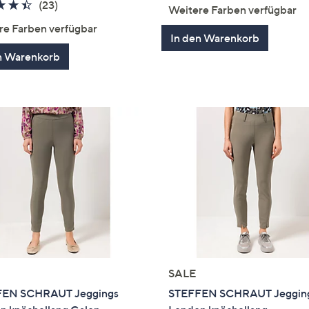
von
Bewertun
4.4
23
(23)
Weitere Farben verfügbar
5
von
Bewertungen
re Farben verfügbar
5
In den Warenkorb
n Warenkorb
SALE
EN SCHRAUT Jeggings
STEFFEN SCHRAUT Jeggin