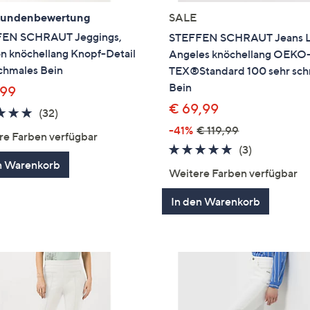
Kundenbewertung
SALE
EN SCHRAUT Jeggings,
STEFFEN SCHRAUT Jeans 
n knöchellang Knopf-Detail
Angeles knöchellang OEKO
chmales Bein
TEX®Standard 100 sehr sch
Bein
,99
€ 69,99
4.7
32
(32)
von
Bewertungen
-41%
€ 119,99
re Farben verfügbar
5
4.7
3
(3)
n Warenkorb
von
Bewertung
Weitere Farben verfügbar
5
In den Warenkorb