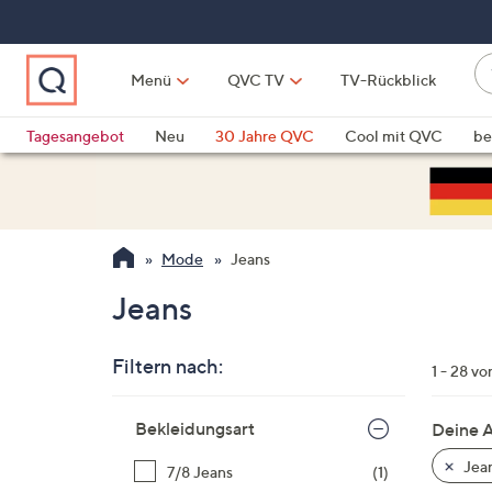
Zum
Hauptinhalt
springen
W
Menü
QVC TV
TV-Rückblick
su
W
d
Vo
Tagesangebot
Neu
30 Jahre QVC
Cool mit QVC
be
h
ve
QLINARISCH
Technik
si
v
Si
Mode
Jeans
di
Pf
Jeans
n
o
Filtern nach:
u
1 - 28 vo
n
Zur
u
Bekleidungsart
Deine 
Produktliste
o
springen
Jea
7/8 Jeans
(1)
w