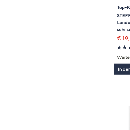
Top-
STEFF
Londo
sehr s
€ 19
Weite
In de