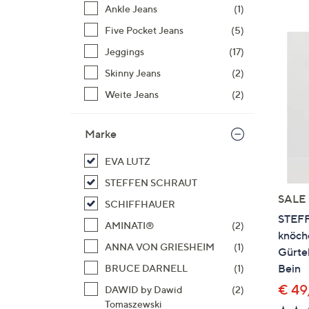
Si
Ankle Jeans
(1)
au
Five Pocket Jeans
(5)
T
Jeggings
(17)
G
n
Skinny Jeans
(2)
li
Weite Jeans
(2)
b
re
Marke
u
di
EVA LUTZ
an
STEFFEN SCHRAUT
SALE
SCHIFFHAUER
STEFF
AMINATI®
(2)
knöch
ANNA VON GRIESHEIM
(1)
Gürtel
Bein
BRUCE DARNELL
(1)
€ 49
DAWID by Dawid
(2)
Tomaszewski