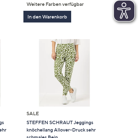
von
Bewertungen
Weitere Farben verfügbar
en
5
In den Warenkorb
SALE
gs
STEFFEN SCHRAUT Jeggings
ehr
knöchellang Allover-Druck sehr
schmales Bein