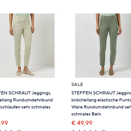
e
f
ouch-
eräten
ach
nks
zw.
chts,
m
ese
zuzeigen.
SALE
EN SCHRAUT Jeggings,
STEFFEN SCHRAUT Jegging
ellang Rundumdehnbund
knöchellang elastische Punt
schlaufen sehr schmales
Ware Rundumdehnbund se
schmales Bein
,99
€ 49,99