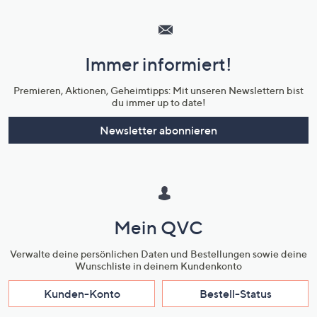
Hilfeseiten,
Service
und
Immer informiert!
Unternehmensinformationen
Premieren, Aktionen, Geheimtipps: Mit unseren Newslettern bist
du immer up to date!
Newsletter abonnieren
Mein QVC
Verwalte deine persönlichen Daten und Bestellungen sowie deine
Wunschliste in deinem Kundenkonto
Kunden-Konto
Bestell-Status