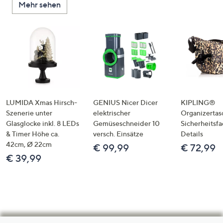
Mehr sehen
LUMIDA Xmas Hirsch-
GENIUS Nicer Dicer
KIPLING®
Szenerie unter
elektrischer
Organizertas
Glasglocke inkl. 8 LEDs
Gemüseschneider 10
Sicherheitsf
& Timer Höhe ca.
versch. Einsätze
Details
42cm, Ø 22cm
€ 99,99
€ 72,99
€ 39,99