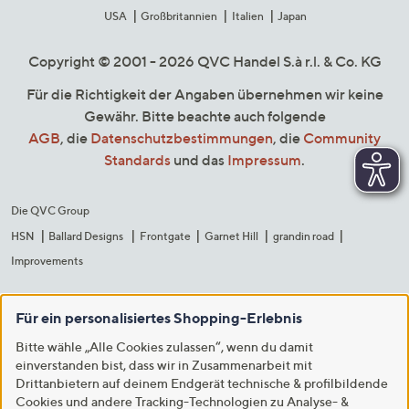
USA
Großbritannien
Italien
Japan
Copyright © 2001 - 2026 QVC Handel S.à r.l. & Co. KG
Für die Richtigkeit der Angaben übernehmen wir keine
Gewähr. Bitte beachte auch folgende
AGB
, die
Datenschutzbestimmungen
, die
Community
Standards
und das
Impressum
.
Die QVC Group
HSN
Ballard Designs
Frontgate
Garnet Hill
grandin road
Improvements
Für ein personalisiertes Shopping-Erlebnis
Bitte wähle „Alle Cookies zulassen“, wenn du damit
einverstanden bist, dass wir in Zusammenarbeit mit
Drittanbietern auf deinem Endgerät technische & profilbildende
Cookies und andere Tracking-Technologien zu Analyse- &