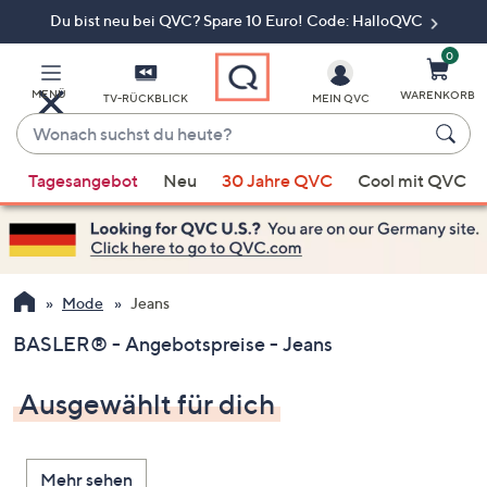
Du bist neu bei QVC? Spare 10 Euro! Code: HalloQVC
Zum
Hauptinhalt
springen
0
MENÜ
WARENKORB
TV-RÜCKBLICK
MEIN QVC
Wonach
suchst
Wenn
du
Tagesangebot
Neu
30 Jahre QVC
Cool mit QVC
Vorschläge
heute?
verfügbar
sind,
verwenden
Sie
Mode
Jeans
die
BASLER® - Angebotspreise - Jeans
Pfeiltasten
nach
Ausgewählt für dich
oben
und
nach
Mehr sehen
unten