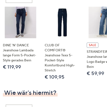
oder
wischen
Sie
auf
Touch-
Geräten
nach
links
DINE 'N' DANCE
CLUB OF
SALE
bzw.
Jeanshose Lambada
COMFORT®
STRANDFEI
lange Form 5-Pocket-
Jeanshose Texx 5-
rechts,
Jeanshose la
Style gerades Bein
Pocket-Style
um
Logo Badge 
Komfortbund High-
€ 119,99
Bein
diese
Stretch
€ 59,99
anzuzeigen.
€ 109,95
Wie wär's hiermit?