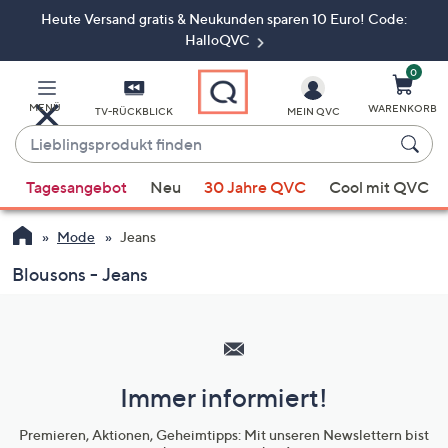
Heute Versand gratis & Neukunden sparen 10 Euro! Code:
Zum
Hauptinhalt
HalloQVC
springen
0
MENÜ
WARENKORB
TV-RÜCKBLICK
MEIN QVC
Lieblingsprodukt
finden
Wenn
Tagesangebot
Neu
30 Jahre QVC
Cool mit QVC
Vorschläge
verfügbar
Mode
Jeans
sind,
verwenden
Blousons - Jeans
Sie
Hilfeseiten,
die
Service
Pfeiltasten
und
nach
oben
Immer informiert!
Unternehmensinformationen
und
Premieren, Aktionen, Geheimtipps: Mit unseren Newslettern bist
nach