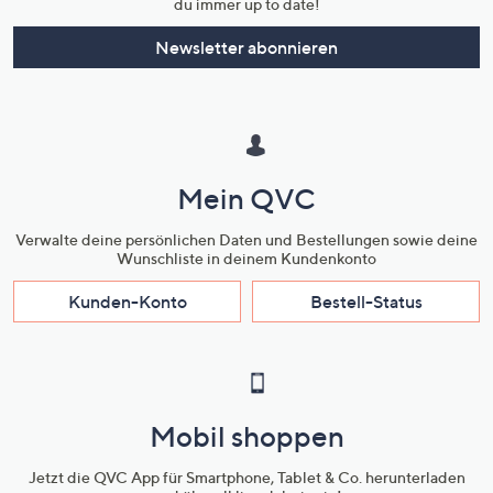
du immer up to date!
unten
oder
Newsletter abonnieren
wischen
Sie
auf
Touch-
Geräten
Mein QVC
nach
links
Verwalte deine persönlichen Daten und Bestellungen sowie deine
bzw.
Wunschliste in deinem Kundenkonto
rechts,
Kunden-Konto
Bestell-Status
um
diese
anzuzeigen.
Mobil shoppen
Jetzt die QVC App für Smartphone, Tablet & Co. herunterladen