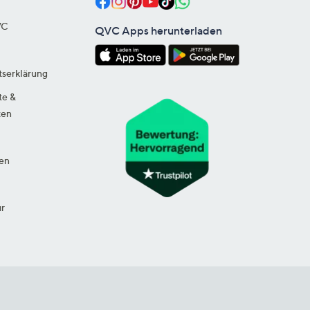
VC
QVC Apps herunterladen
tserklärung
te &
ten
en
ur