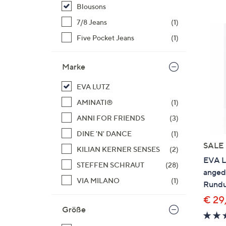
Si
Blousons
au
7/8 Jeans
(1)
T
Five Pocket Jeans
(1)
G
n
li
Marke
b
EVA LUTZ
re
u
AMINATI®
(1)
di
ANNI FOR FRIENDS
(3)
an
DINE 'N' DANCE
(1)
SALE
KILIAN KERNER SENSES
(2)
EVA L
STEFFEN SCHRAUT
(28)
anged
VIA MILANO
(1)
Rundu
€ 29
Größe