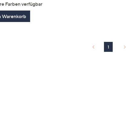
von
Bewertungen
re Farben verfügbar
5
n Warenkorb
1