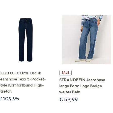
CLUB OF COMFORT®
SALE
Jeanshose Texx 5-Pocket-
STRANDFEIN Jeanshose
Style Komfortbund High-
lange Form Logo Badge
Stretch
weites Bein
€ 109,95
€ 59,99