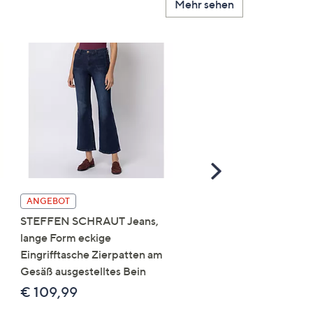
Mehr sehen
Scroll
Right
ANGEBOT
ANGEBOT
STEFFEN SCHRAUT Jeans,
DINE 'N' DANCE Jeansh
lange Form eckige
Salsa 5-Pocket-Style
Eingrifftasche Zierpatten am
Umschlag am Saum leich
Gesäß ausgestelltes Bein
Used-Effekt
€ 109,99
€ 109,99