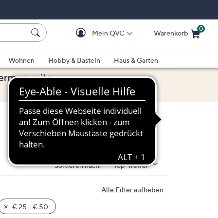
0
Mein QVC
Warenkorb
Einkaufswagen ist le
Wohnen
Hobby & Basteln
Haus & Garten
Sortieren nach:
Top-Treffer
Alle Filter aufheben
€ 25 - € 50