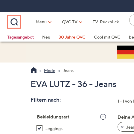
Zum
Hauptinhalt
springen
W
Menü
QVC TV
TV-Rückblick
su
W
d
Vo
Tagesangebot
Neu
30 Jahre QVC
Cool mit QVC
be
h
ve
QLINARISCH
Technik
si
v
Si
Mode
Jeans
di
Pf
EVA LUTZ - 36 - Jeans
n
o
Filtern nach:
u
1 - 1 von 
n
Zur
u
Bekleidungsart
Deine 
Produktliste
o
springen
Jea
Jeggings
w