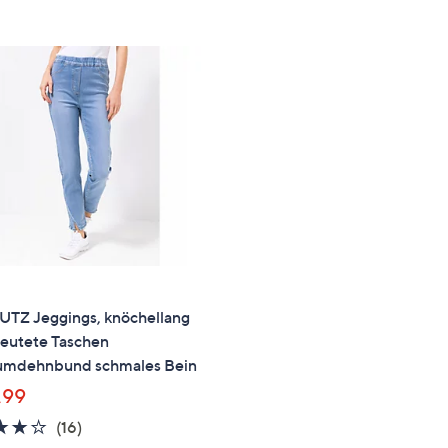
e
f
ouch-
eräten
ach
nks
zw.
chts,
m
ese
zuzeigen.
UTZ Jeggings, knöchellang
eutete Taschen
mdehnbund schmales Bein
,99
3.9
16
(16)