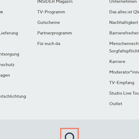
INSIDER Magazin
Unternehmen
en
TV-Programm
Das alles ist Q
Gutscheine
Nachhaltigkeit
Lieferung
Partnerprogramm
Barrierefreihei
Für euch da
Menschenrech
Sorgfaltspflich
ntsorgung
Karriere
enschutz
Moderator*inn
ragen
TV-Empfang
Studio Live To
itschlichtung
Outlet