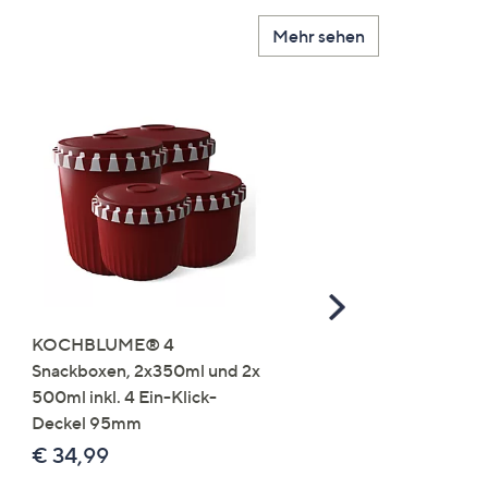
Mehr sehen
Scroll
Right
KOCHBLUME® 4
you:ly Pure Protein Limo
Snackboxen, 2x350ml und 2x
Lysin 575g für 25 Portio
500ml inkl. 4 Ein-Klick-
€ 49,99
Deckel 95mm
€ 86,94 /1 kg
€ 34,99