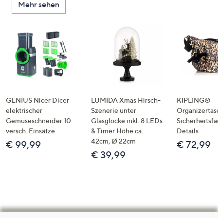
Mehr sehen
GENIUS Nicer Dicer
LUMIDA Xmas Hirsch-
KIPLING®
elektrischer
Szenerie unter
Organizertas
Gemüseschneider 10
Glasglocke inkl. 8 LEDs
Sicherheitsf
versch. Einsätze
& Timer Höhe ca.
Details
42cm, Ø 22cm
€ 99,99
€ 72,99
€ 39,99