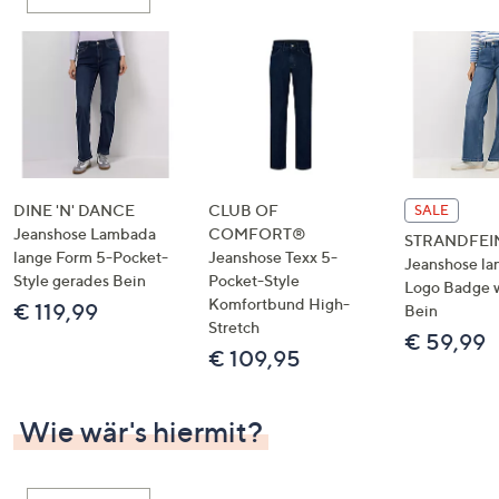
oder
wischen
Sie
auf
Touch-
Geräten
nach
links
DINE 'N' DANCE
CLUB OF
SALE
bzw.
Jeanshose Lambada
COMFORT®
STRANDFEI
lange Form 5-Pocket-
Jeanshose Texx 5-
rechts,
Jeanshose la
Style gerades Bein
Pocket-Style
um
Logo Badge 
Komfortbund High-
€ 119,99
Bein
diese
Stretch
€ 59,99
anzuzeigen.
€ 109,95
Wie wär's hiermit?