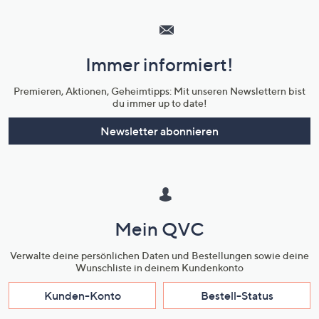
Hilfeseiten,
Service
und
Immer informiert!
Unternehmensinformationen
Premieren, Aktionen, Geheimtipps: Mit unseren Newslettern bist
du immer up to date!
Newsletter abonnieren
Mein QVC
Verwalte deine persönlichen Daten und Bestellungen sowie deine
Wunschliste in deinem Kundenkonto
Kunden-Konto
Bestell-Status