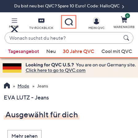
Du bist neu bei QVC? Spare 10 Euro! Code: HalloQVC
Zum
Hauptinhalt
springen
0
MENÜ
WARENKORB
TV-RÜCKBLICK
MEIN QVC
Wonach
suchst
Wenn
du
Tagesangebot
Neu
30 Jahre QVC
Cool mit QVC
Vorschläge
heute?
verfügbar
sind,
verwenden
Sie
Mode
Jeans
die
EVA LUTZ - Jeans
Pfeiltasten
nach
Ausgewählt für dich
oben
und
nach
Mehr sehen
unten