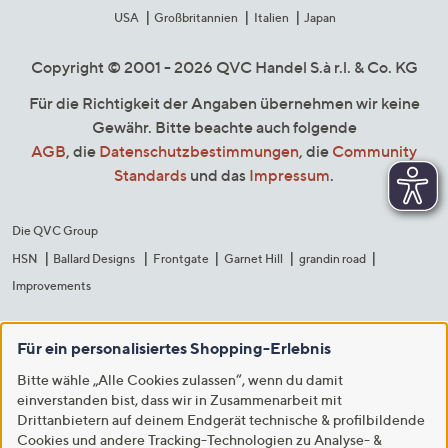
USA
Großbritannien
Italien
Japan
Copyright © 2001 - 2026 QVC Handel S.à r.l. & Co. KG
Für die Richtigkeit der Angaben übernehmen wir keine
Gewähr. Bitte beachte auch folgende
AGB
, die
Datenschutzbestimmungen
, die
Community
Standards
und das
Impressum
.
Die QVC Group
HSN
Ballard Designs
Frontgate
Garnet Hill
grandin road
Improvements
Für ein personalisiertes Shopping-Erlebnis
Bitte wähle „Alle Cookies zulassen“, wenn du damit
einverstanden bist, dass wir in Zusammenarbeit mit
Drittanbietern auf deinem Endgerät technische & profilbildende
Cookies und andere Tracking-Technologien zu Analyse- &