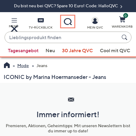
Du bist neu bei QVC? Spare 10 Euro! Code: HalloQVC
Zum
Hauptinhalt
springen
0
MENÜ
WARENKORB
TV-RÜCKBLICK
MEIN QVC
Lieblingsprodukt
finden
Wenn
Tagesangebot
Neu
30 Jahre QVC
Cool mit QVC
Vorschläge
verfügbar
Mode
Jeans
sind,
verwenden
ICONIC by Marina Hoermanseder - Jeans
Sie
Hilfeseiten,
die
Service
Pfeiltasten
und
nach
oben
Immer informiert!
Unternehmensinformationen
und
Premieren, Aktionen, Geheimtipps: Mit unseren Newslettern bist
nach
du immer up to date!
unten