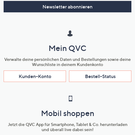
oder
Newsletter abonnieren
wischen
Sie
auf
Touch-
Geräten
Mein QVC
nach
links
Verwalte deine persönlichen Daten und Bestellungen sowie deine
bzw.
Wunschliste in deinem Kundenkonto
rechts,
Kunden-Konto
Bestell-Status
um
diese
anzuzeigen.
Mobil shoppen
Jetzt die QVC App für Smartphone, Tablet & Co. herunterladen
und überall live dabei sein!