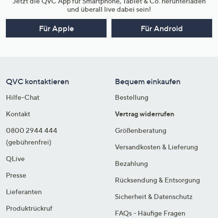
Jetzt die QVC App für Smartphone, Tablet & Co. herunterladen
und überall live dabei sein!
Für Apple
Für Android
QVC kontaktieren
Bequem einkaufen
Hilfe-Chat
Bestellung
Kontakt
Vertrag widerrufen
0800 2944 444
Größenberatung
(gebührenfrei)
Versandkosten & Lieferung
QLive
Bezahlung
Presse
Rücksendung & Entsorgung
Lieferanten
Sicherheit & Datenschutz
Produktrückruf
FAQs - Häufige Fragen