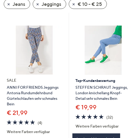
Jeans
Jeggings
€ 10 - € 25
oder
wischen
Sie
auf
Touch-
Geräten
nach
links
bzw.
rechts,
um
SALE
Top-Kundenbewertung
diese
STEFFEN SCHRAUT Jeggings,
ANNI FOR FRIENDS Jeggings
London knöchellang Knopf-
Antonia Rundumdehnbund
anzuzeigen.
Detail sehr schmales Bein
Gürtelschlaufen sehr schmales
Bein
€ 19,99
€ 21,99
4.7
32
(32)
von
Bewertungen
4.8
4
(4)
Weitere Farben verfügbar
5
von
Bewertungen
Weitere Farben verfügbar
5