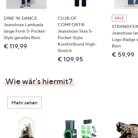
DINE 'N' DANCE
CLUB OF
SALE
Jeanshose Lambada
COMFORT®
STRANDFEI
lange Form 5-Pocket-
Jeanshose Texx 5-
Jeanshose la
Style gerades Bein
Pocket-Style
Logo Badge 
Komfortbund High-
€ 119,99
Bein
Stretch
€ 59,99
€ 109,95
Wie wär's hiermit?
Mehr sehen