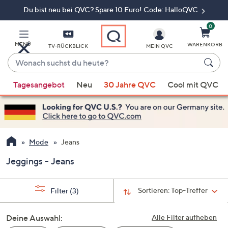
Du bist neu bei QVC? Spare 10 Euro! Code: HalloQVC
Zum
Hauptinhalt
springen
0
MENÜ
WARENKORB
TV-RÜCKBLICK
MEIN QVC
Wonach
suchst
Wenn
du
Tagesangebot
Neu
30 Jahre QVC
Cool mit QVC
Vorschläge
heute?
verfügbar
sind,
verwenden
Sie
Mode
Jeans
die
Jeggings - Jeans
Pfeiltasten
nach
oben
Sortieren:
Top-Treffer
Filter
(3)
und
nach
Deine Auswahl:
Alle Filter aufheben
unten