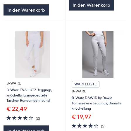
In den Warenkorb
In den Warenkorb
B-WARE
WARTELISTE
B-Ware EVA LUTZ Jeggings,
B-WARE
knöchellang angedeutete
B-Ware DAWID by Dawid
Taschen Rundumdehnbund
Tomaszewski Jeggings, Danielle
€ 22,49
knöchellang
€ 19,97
4.0
2
(2)
von
Bewertungen
4.0
5
(5)
5
von
Bewertungen