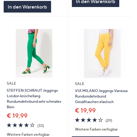
In den Warenkorb
In den Warenkorb
SALE
SALE
STEFFEN SCHRAUT Jeggings
VIA MILANO Jeggings Vanessa
London knöchellang
Rundumdehnbund
Rundumdehnbund sehr schmales
Gesäßtaschen elastisch
Bein
€ 19,99
€ 19,99
4.1
29
(29)
4.1
33
von
Bewertungen
(33)
Weitere Farben verfügbar
von
Bewertungen
5
Weitere Farben verfügbar
5