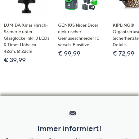
LUMIDA Xmas Hirsch-
GENIUS Nicer Dicer
KIPLING®
Szenerie unter
elektrischer
Organizertas
Glasglocke inkl. 8 LEDs
Gemüseschneider 10
Sicherheitsf
& Timer Höhe ca.
versch. Einsätze
Details
42cm, Ø 22cm
€ 99,99
€ 72,99
€ 39,99
Hilfeseiten,
Service
und
Immer informiert!
Unternehmensinformationen