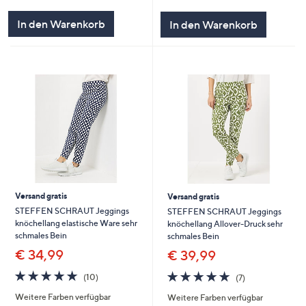
von
Bewertungen
von
Bewertungen
5
5
In den Warenkorb
In den Warenkorb
Versand gratis
Versand gratis
STEFFEN SCHRAUT Jeggings
STEFFEN SCHRAUT Jeggings
knöchellang elastische Ware sehr
knöchellang Allover-Druck sehr
schmales Bein
schmales Bein
€ 34,99
€ 39,99
4.9
10
4.9
7
(10)
(7)
von
Bewertungen
von
Bewertungen
Weitere Farben verfügbar
Weitere Farben verfügbar
5
5