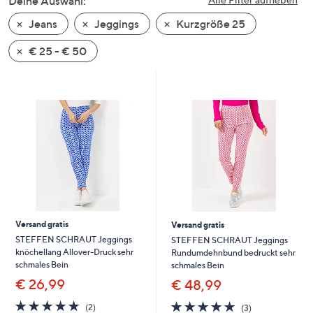
Deine Auswahl:
unten
Jeans
Jeggings
Kurzgröße 25
oder
wischen
€ 25 - € 50
Sie
auf
Touch-
Geräten
nach
links
bzw.
rechts,
um
diese
Versand gratis
Versand gratis
anzuzeigen.
STEFFEN SCHRAUT Jeggings
STEFFEN SCHRAUT Jeggings
knöchellang Allover-Druck sehr
Rundumdehnbund bedruckt sehr
schmales Bein
schmales Bein
€ 26,99
€ 48,99
5.0
2
5.0
3
(2)
(3)