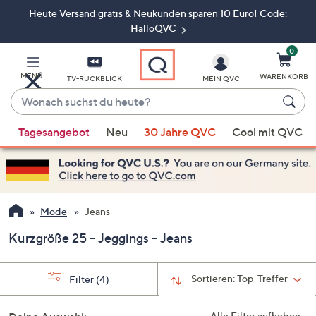
Heute Versand gratis & Neukunden sparen 10 Euro! Code:
Zum
Hauptinhalt
HalloQVC
springen
0
MENÜ
WARENKORB
TV-RÜCKBLICK
MEIN QVC
Wonach
suchst
Wenn
du
Tagesangebot
Neu
30 Jahre QVC
Cool mit QVC
Vorschläge
heute?
verfügbar
sind,
verwenden
Sie
Mode
Jeans
die
Kurzgröße 25 - Jeggings - Jeans
Pfeiltasten
nach
oben
Sortieren:
Top-Treffer
Filter
(4)
und
nach
Alle Filter aufheben