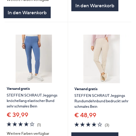
5
In den Warenkorb
In den Warenkorb
Versand gratis
Versand gratis
STEFFEN SCHRAUT Jeggings
STEFFEN SCHRAUT Jeggings
knöchellang elastischer Bund
Rundumdehnbund bedruckt sehr
sehr schmales Bein
schmales Bein
€ 39,99
€ 48,99
4.0
1
3.7
3
(1)
(3)
von
Bewertungen
von
Bewertungen
Weitere Farben verfügbar
5
5