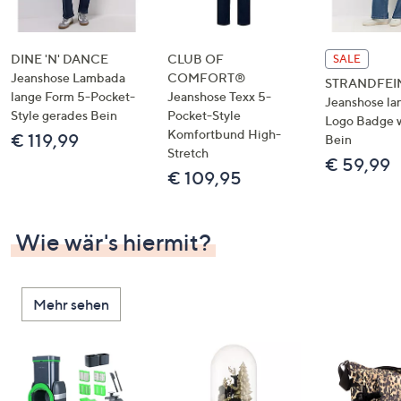
DINE 'N' DANCE
CLUB OF
SALE
Jeanshose Lambada
COMFORT®
STRANDFEI
lange Form 5-Pocket-
Jeanshose Texx 5-
Jeanshose la
Style gerades Bein
Pocket-Style
Logo Badge 
Komfortbund High-
€ 119,99
Bein
Stretch
€ 59,99
€ 109,95
Wie wär's hiermit?
Mehr sehen