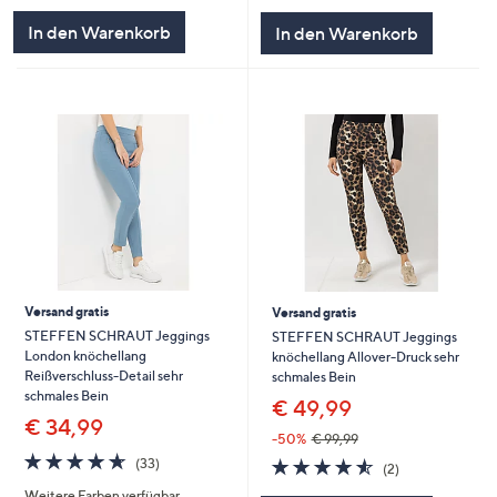
In den Warenkorb
In den Warenkorb
Versand gratis
Versand gratis
STEFFEN SCHRAUT Jeggings
STEFFEN SCHRAUT Jeggings
London knöchellang
knöchellang Allover-Druck sehr
Reißverschluss-Detail sehr
schmales Bein
schmales Bein
€ 49,99
€ 34,99
-50%
€ 99,99
4.6
33
4.5
2
(33)
(2)
von
Bewertungen
von
Bewertungen
Weitere Farben verfügbar
5