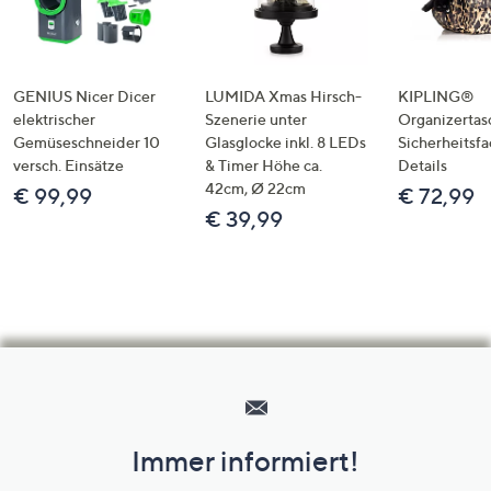
GENIUS Nicer Dicer
LUMIDA Xmas Hirsch-
KIPLING®
elektrischer
Szenerie unter
Organizertas
Gemüseschneider 10
Glasglocke inkl. 8 LEDs
Sicherheitsf
versch. Einsätze
& Timer Höhe ca.
Details
42cm, Ø 22cm
€ 99,99
€ 72,99
€ 39,99
Hilfeseiten,
Service
und
Immer informiert!
Unternehmensinformationen