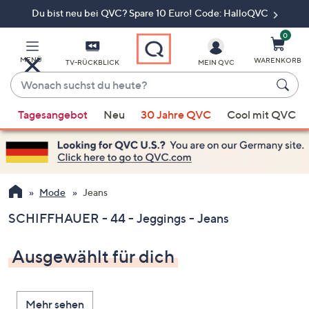
Du bist neu bei QVC? Spare 10 Euro! Code: HalloQVC
Zum
Hauptinhalt
springen
0
MENÜ
WARENKORB
TV-RÜCKBLICK
MEIN QVC
Wonach
suchst
Wenn
du
Tagesangebot
Neu
30 Jahre QVC
Cool mit QVC
Vorschläge
heute?
verfügbar
sind,
verwenden
Sie
Mode
Jeans
die
SCHIFFHAUER - 44 - Jeggings - Jeans
Pfeiltasten
nach
Ausgewählt für dich
oben
und
nach
Mehr sehen
unten