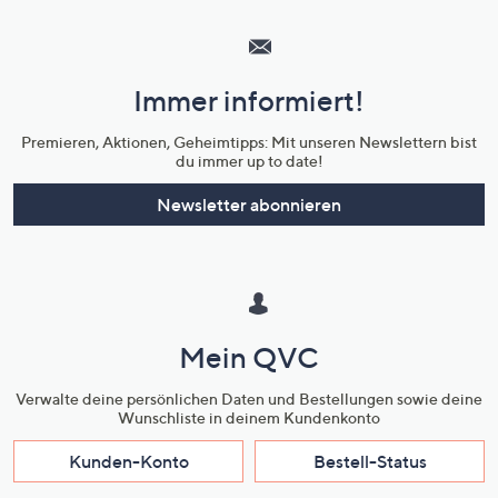
Hilfeseiten,
Service
und
Immer informiert!
Unternehmensinformationen
Premieren, Aktionen, Geheimtipps: Mit unseren Newslettern bist
du immer up to date!
Newsletter abonnieren
Mein QVC
Verwalte deine persönlichen Daten und Bestellungen sowie deine
Wunschliste in deinem Kundenkonto
Kunden-Konto
Bestell-Status