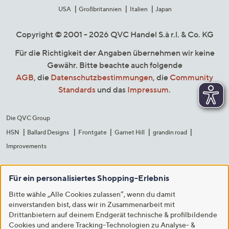
USA
Großbritannien
Italien
Japan
Copyright © 2001 - 2026 QVC Handel S.à r.l. & Co. KG
Für die Richtigkeit der Angaben übernehmen wir keine
Gewähr. Bitte beachte auch folgende
AGB
, die
Datenschutzbestimmungen
, die
Community
Standards
und das
Impressum
.
Die QVC Group
HSN
Ballard Designs
Frontgate
Garnet Hill
grandin road
Improvements
Für ein personalisiertes Shopping-Erlebnis
Bitte wähle „Alle Cookies zulassen“, wenn du damit
einverstanden bist, dass wir in Zusammenarbeit mit
Drittanbietern auf deinem Endgerät technische & profilbildende
Cookies und andere Tracking-Technologien zu Analyse- &