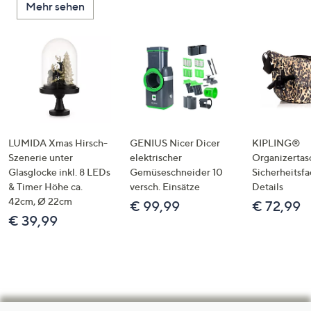
Mehr sehen
LUMIDA Xmas Hirsch-
GENIUS Nicer Dicer
KIPLING®
Szenerie unter
elektrischer
Organizertas
Glasglocke inkl. 8 LEDs
Gemüseschneider 10
Sicherheitsf
& Timer Höhe ca.
versch. Einsätze
Details
42cm, Ø 22cm
€ 99,99
€ 72,99
€ 39,99