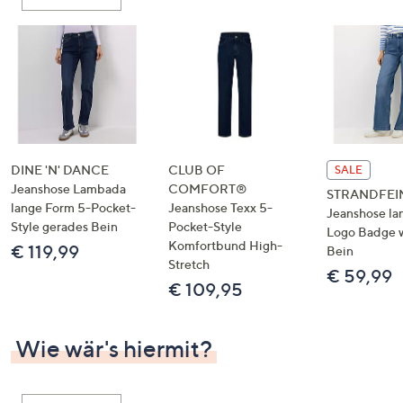
oder
wischen
Sie
auf
Touch-
Geräten
nach
links
DINE 'N' DANCE
CLUB OF
SALE
bzw.
Jeanshose Lambada
COMFORT®
STRANDFEI
lange Form 5-Pocket-
Jeanshose Texx 5-
rechts,
Jeanshose la
Style gerades Bein
Pocket-Style
um
Logo Badge 
Komfortbund High-
€ 119,99
Bein
diese
Stretch
€ 59,99
anzuzeigen.
€ 109,95
Wie wär's hiermit?