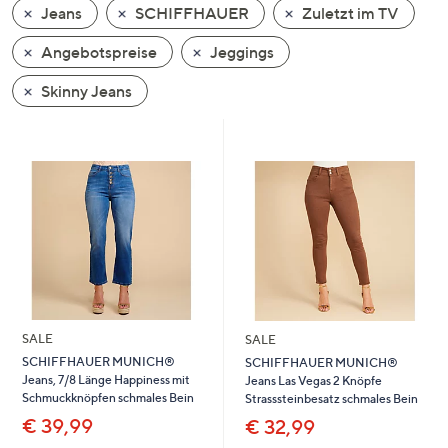
Jeans
SCHIFFHAUER
Zuletzt im TV
oder
wischen
Angebotspreise
Jeggings
Sie
auf
Skinny Jeans
Touch-
Geräten
nach
links
bzw.
rechts,
um
diese
anzuzeigen.
SALE
SALE
SCHIFFHAUER MUNICH®
SCHIFFHAUER MUNICH®
Jeans, 7/8 Länge Happiness mit
Jeans Las Vegas 2 Knöpfe
Schmuckknöpfen schmales Bein
Strasssteinbesatz schmales Bein
€ 39,99
€ 32,99