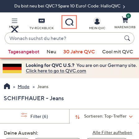
Du bist neu bei QVC? Spare 10 Euro! Code: HalloQVC
Zum
Hauptinhalt
springen
0
MENÜ
WARENKORB
TV-RÜCKBLICK
MEIN QVC
Wonach
suchst
Wenn
du
Tagesangebot
Neu
30 Jahre QVC
Cool mit QVC
Vorschläge
heute?
verfügbar
sind,
verwenden
Sie
Mode
Jeans
die
SCHIFFHAUER - Jeans
Pfeiltasten
nach
oben
Sortieren:
Top-Treffer
Filter
(6)
und
nach
Deine Auswahl:
Alle Filter aufheben
unten