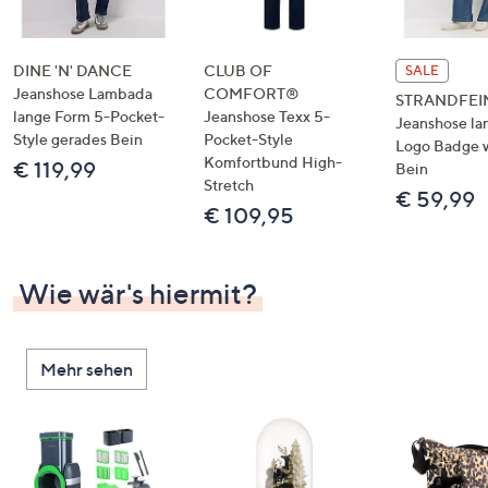
DINE 'N' DANCE
CLUB OF
SALE
Jeanshose Lambada
COMFORT®
STRANDFEI
lange Form 5-Pocket-
Jeanshose Texx 5-
Jeanshose la
Style gerades Bein
Pocket-Style
Logo Badge 
Komfortbund High-
€ 119,99
Bein
Stretch
€ 59,99
€ 109,95
Wie wär's hiermit?
Mehr sehen