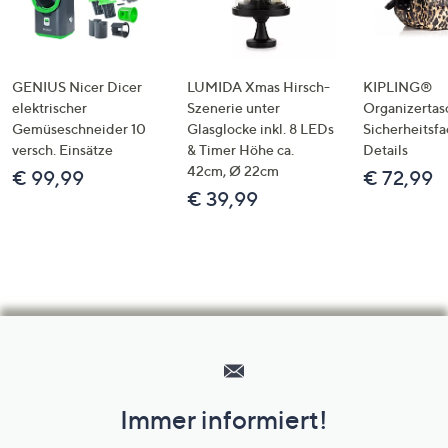
GENIUS Nicer Dicer
LUMIDA Xmas Hirsch-
KIPLING®
elektrischer
Szenerie unter
Organizertas
Gemüseschneider 10
Glasglocke inkl. 8 LEDs
Sicherheitsf
versch. Einsätze
& Timer Höhe ca.
Details
42cm, Ø 22cm
€ 99,99
€ 72,99
€ 39,99
Hilfeseiten,
Service
und
Immer informiert!
Unternehmensinformationen