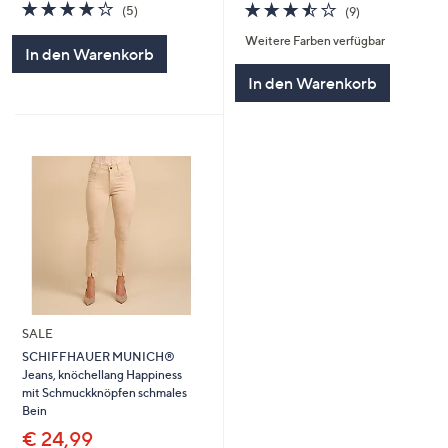
4.2
5
3.4
9
(5)
(9)
von
Bewertungen
von
Bewertungen
Weitere Farben verfügbar
5
5
In den Warenkorb
In den Warenkorb
SALE
SCHIFFHAUER MUNICH®
Jeans, knöchellang Happiness
mit Schmuckknöpfen schmales
Bein
€ 24,99