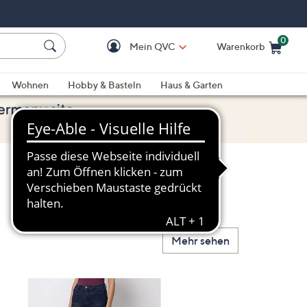
0
Mein QVC
Warenkorb
Einkaufswagen ist le
Wohnen
Hobby & Basteln
Haus & Garten
Mehr sehen