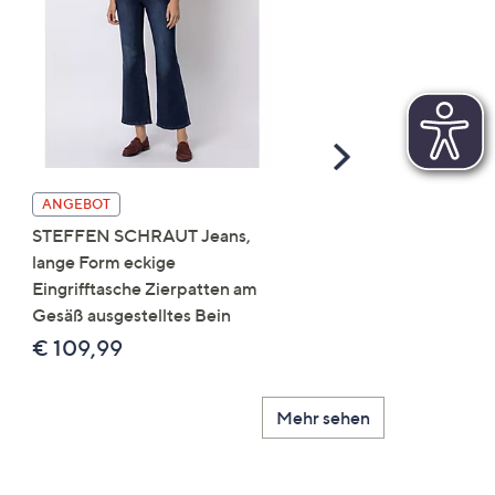
Scroll
Right
DINE 'N' DANCE Jeansh
ANGEBOT
Salsa 5-Pocket-Style
STEFFEN SCHRAUT Jeans,
Umschlag am Saum leich
lange Form eckige
Used-Effekt
Eingrifftasche Zierpatten am
Gesäß ausgestelltes Bein
€ 119,99
€ 109,99
Mehr sehen