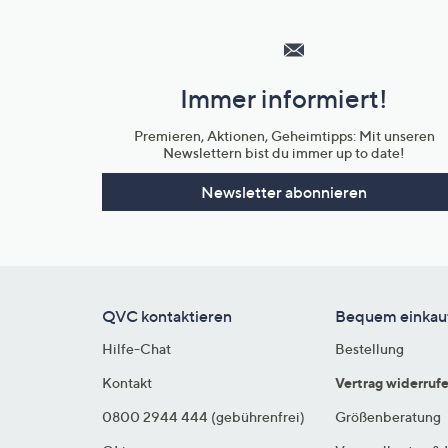
Hilfeseiten,
Service
und
Immer informiert!
Unternehmensinformationen
Premieren, Aktionen, Geheimtipps: Mit unseren
Newslettern bist du immer up to date!
Newsletter abonnieren
QVC kontaktieren
Bequem einkau
Hilfe-Chat
Bestellung
Kontakt
Vertrag widerruf
0800 2944 444 (gebührenfrei)
Größenberatung