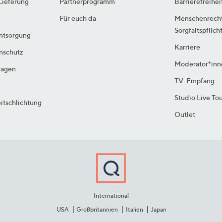
Lieferung
Partnerprogramm
Barrierefreihei
Für euch da
Menschenrech
Sorgfaltspflich
ntsorgung
Karriere
enschutz
Moderator*inn
ragen
TV-Empfang
Studio Live To
itschlichtung
Outlet
International
USA
Großbritannien
Italien
Japan