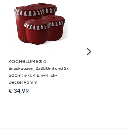
Scroll
Right
KOCHBLUME® 4
you:ly Pure Protein Limo
Snackboxen, 2x350ml und 2x
Lysin 575g für 25 Portio
500ml inkl. 4 Ein-Klick-
€ 49,99
Deckel 95mm
€ 86,94 /1 kg
€ 34,99