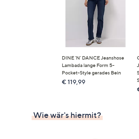
Si
au
T
G
n
li
b
re
DINE 'N' DANCE Jeanshose
u
Lambada lange Form 5-
di
Pocket-Style gerades Bein
an
€ 119,99
Wie wär's hiermit?