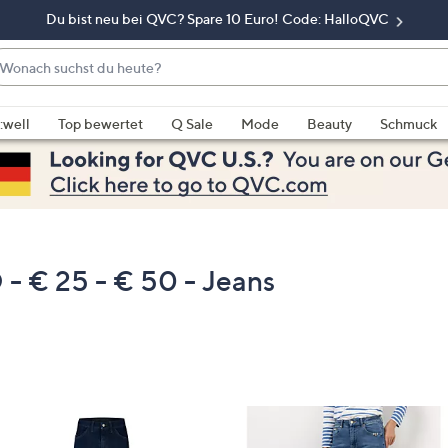
Du bist neu bei QVC? Spare 10 Euro! Code: HalloQVC
onach
chst
enn
u
rschläge
:well
Top bewertet
Q Sale
Mode
Beauty
Schmuck
eute?
rfügbar
nd,
erwenden
e
e
eiltasten
€ 25 - € 50 - Jeans
ach
ben
nd
ach
nten
der
ischen