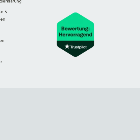
tserklärung
te &
ten
en
ur