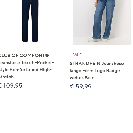
e
f
ouch-
eräten
ach
nks
zw.
chts,
CLUB OF COMFORT®
SALE
m
Jeanshose Texx 5-Pocket-
STRANDFEIN Jeanshose
ese
Style Komfortbund High-
lange Form Logo Badge
zuzeigen.
Stretch
weites Bein
€ 109,95
€ 59,99