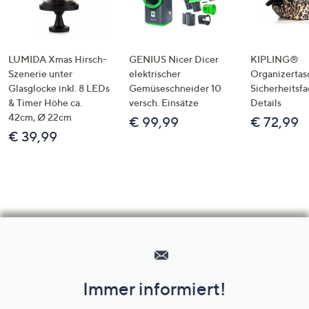
LUMIDA Xmas Hirsch-
GENIUS Nicer Dicer
KIPLING®
Szenerie unter
elektrischer
Organizertas
Glasglocke inkl. 8 LEDs
Gemüseschneider 10
Sicherheitsf
& Timer Höhe ca.
versch. Einsätze
Details
42cm, Ø 22cm
€ 99,99
€ 72,99
€ 39,99
Hilfeseiten,
Service
und
Immer informiert!
Unternehmensinformationen