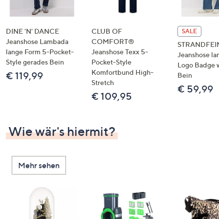
DINE 'N' DANCE
CLUB OF
SALE
Jeanshose Lambada
COMFORT®
STRANDFEI
lange Form 5-Pocket-
Jeanshose Texx 5-
Jeanshose la
Style gerades Bein
Pocket-Style
Logo Badge 
Komfortbund High-
€ 119,99
Bein
Stretch
€ 59,99
€ 109,95
Wie wär's hiermit?
Mehr sehen