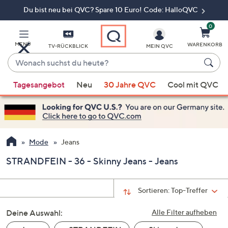
Du bist neu bei QVC? Spare 10 Euro! Code: HalloQVC
Zum
Hauptinhalt
springen
0
MENÜ
WARENKORB
TV-RÜCKBLICK
MEIN QVC
Wonach
suchst
Wenn
du
Tagesangebot
Neu
30 Jahre QVC
Cool mit QVC
Vorschläge
heute?
verfügbar
sind,
verwenden
Sie
Mode
Jeans
die
STRANDFEIN - 36 - Skinny Jeans - Jeans
Pfeiltasten
nach
oben
Sortieren:
Top-Treffer
und
Deine Auswahl:
nach
Alle Filter aufheben
unten