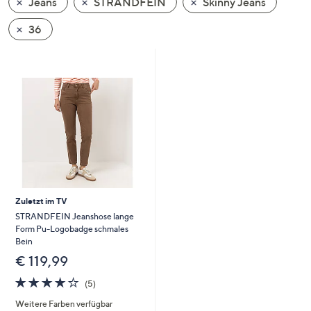
Jeans
STRANDFEIN
Skinny Jeans
oder
wischen
36
Sie
auf
Touch-
Geräten
nach
links
bzw.
rechts,
um
diese
Zuletzt im TV
anzuzeigen.
STRANDFEIN Jeanshose lange
Form Pu-Logobadge schmales
Bein
€ 119,99
3.8
5
(5)
von
Bewertungen
Weitere Farben verfügbar
5