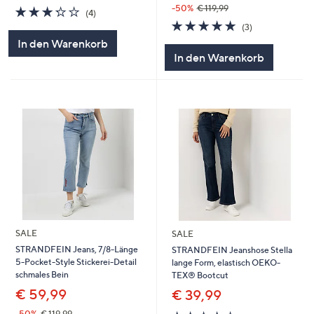
-50%
€ 119,99
3.2
4
(4)
von
Bewertungen
4.7
3
(3)
5
von
Bewertungen
In den Warenkorb
5
In den Warenkorb
SALE
SALE
STRANDFEIN Jeans, 7/8-Länge
STRANDFEIN Jeanshose Stella
5-Pocket-Style Stickerei-Detail
lange Form, elastisch OEKO-
schmales Bein
TEX® Bootcut
€ 59,99
€ 39,99
4.4
15
-50%
€ 119,99