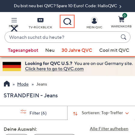
Du bist neu bei QVC? Spare 10 Euro! Code: HalloQVC
Zum
Hauptinhalt
springen
0
MENÜ
WARENKORB
TV-RÜCKBLICK
MEIN QVC
Wonach
suchst
Wenn
du
Tagesangebot
Neu
30 Jahre QVC
Cool mit QVC
Vorschläge
heute?
verfügbar
sind,
verwenden
Sie
Mode
Jeans
die
STRANDFEIN - Jeans
Pfeiltasten
nach
oben
Sortieren:
Top-Treffer
Filter
(6)
und
nach
Deine Auswahl:
Alle Filter aufheben
unten