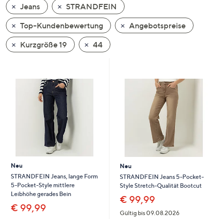
Jeans
STRANDFEIN
oder
wischen
Top-Kundenbewertung
Angebotspreise
Sie
auf
Kurzgröße 19
44
Touch-
Geräten
nach
links
bzw.
rechts,
um
diese
anzuzeigen.
Neu
Neu
STRANDFEIN Jeans, lange Form
STRANDFEIN Jeans 5-Pocket-
5-Pocket-Style mittlere
Style Stretch-Qualität Bootcut
Leibhöhe gerades Bein
€ 99,99
€ 99,99
Gültig bis 09.08.2026