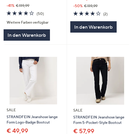
-41%
€ 119,99
-50%
€ 119,99
4.1
50
4.0
2
(50)
(2)
von
Bewertungen
von
Bewertungen
Weitere Farben verfügbar
5
5
In den Warenkorb
In den Warenkorb
SALE
SALE
STRANDFEIN Jeanshose lange
STRANDFEIN Jeanshose lange
Form Logo-Badge Bootcut
Form 5-Pocket-Style Bootcut
€ 49,99
€ 57,99