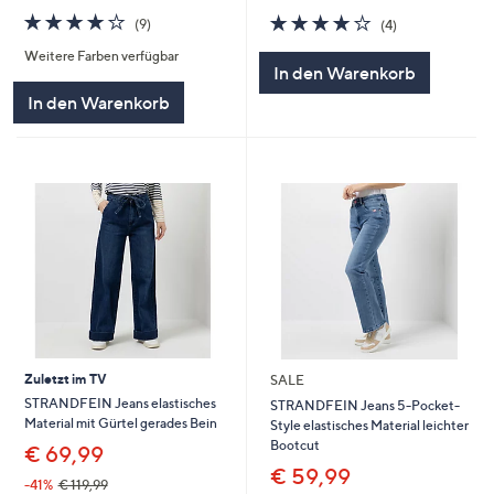
3.8
9
3.8
4
(9)
(4)
von
Bewertungen
von
Bewertungen
Weitere Farben verfügbar
5
5
In den Warenkorb
In den Warenkorb
Zuletzt im TV
SALE
STRANDFEIN Jeans elastisches
STRANDFEIN Jeans 5-Pocket-
Material mit Gürtel gerades Bein
Style elastisches Material leichter
Bootcut
€ 69,99
€ 59,99
-41%
€ 119,99