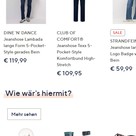
DINE 'N' DANCE
CLUB OF
SALE
Jeanshose Lambada
COMFORT®
STRANDFEI
lange Form 5-Pocket-
Jeanshose Texx 5-
Jeanshose la
Style gerades Bein
Pocket-Style
Logo Badge 
Komfortbund High-
€ 119,99
Bein
Stretch
€ 59,99
€ 109,95
Wie wär's hiermit?
Mehr sehen