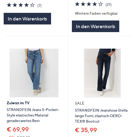
4.1
21
4.1
7
(21)
(7)
von
Bewertungen
von
Bewertungen
Weitere Farben verfügbar
5
5
In den Warenkorb
In den Warenkorb
Zuletzt im TV
SALE
STRANDFEIN Jeans 5-Pocket-
STRANDFEIN Jeanshose Stella
Style elastisches Material
lange Form, elastisch OEKO-
gerades weites Bein
TEX® Bootcut
€ 69,99
€ 35,99