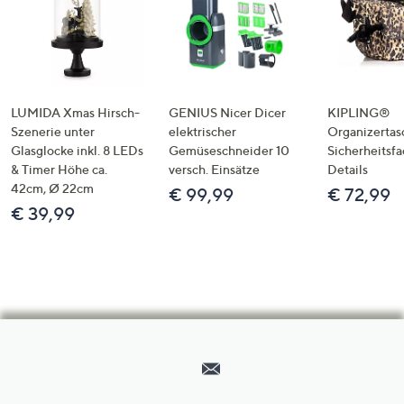
LUMIDA Xmas Hirsch-
GENIUS Nicer Dicer
KIPLING®
Szenerie unter
elektrischer
Organizertas
Glasglocke inkl. 8 LEDs
Gemüseschneider 10
Sicherheitsf
& Timer Höhe ca.
versch. Einsätze
Details
42cm, Ø 22cm
€ 99,99
€ 72,99
€ 39,99
Hilfeseiten,
Service
und