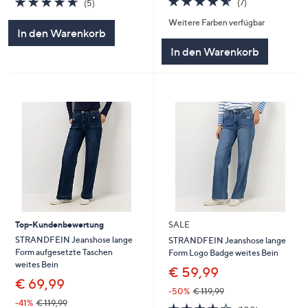
(7)
(5)
von
Bewertungen
von
Bewertungen
Weitere Farben verfügbar
5
5
In den Warenkorb
In den Warenkorb
Top-Kundenbewertung
SALE
STRANDFEIN Jeanshose lange
STRANDFEIN Jeanshose lange
Form aufgesetzte Taschen
Form Logo Badge weites Bein
weites Bein
€ 59,99
€ 69,99
-50%
€ 119,99
-41%
€ 119,99
4.2
100