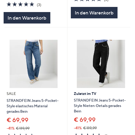
4.7
3
von
Bewertungen
(3)
von
Bewertungen
5
In den Warenkorb
5
In den Warenkorb
SALE
Zuletzt im TV
STRANDFEIN Jeans 5-Pocket-
STRANDFEIN Jeans 5-Pocket-
Style Nieten-Details gerades
Style elastisches Material
Bein
gerades Bein
€ 69,99
€ 69,99
-41%
€ 119,99
-41%
€ 119,99
4.6
7
4.6
5