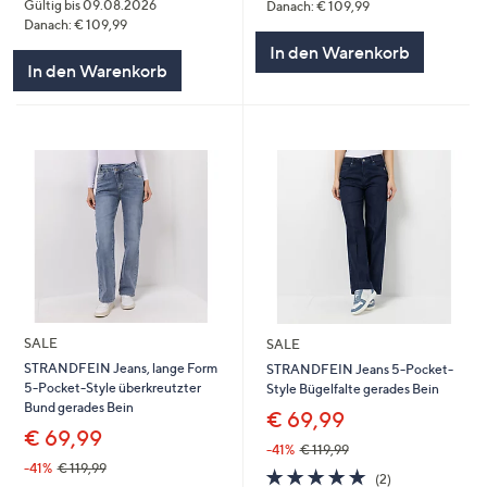
Gültig bis 09.08.2026
Danach: € 109,99
Danach: € 109,99
In den Warenkorb
In den Warenkorb
SALE
SALE
STRANDFEIN Jeans, lange Form
STRANDFEIN Jeans 5-Pocket-
5-Pocket-Style überkreutzter
Style Bügelfalte gerades Bein
Bund gerades Bein
€ 69,99
€ 69,99
-41%
€ 119,99
-41%
€ 119,99
5.0
2
(2)