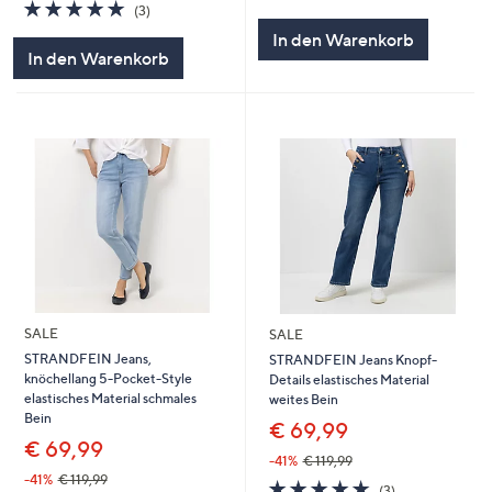
5.0
3
von
Bewertungen
(3)
von
Bewertungen
5
In den Warenkorb
5
In den Warenkorb
SALE
SALE
STRANDFEIN Jeans,
STRANDFEIN Jeans Knopf-
knöchellang 5-Pocket-Style
Details elastisches Material
elastisches Material schmales
weites Bein
Bein
€ 69,99
€ 69,99
-41%
€ 119,99
-41%
€ 119,99
4.7
3
(3)