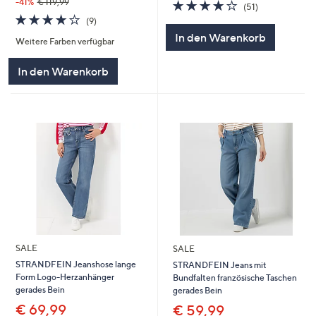
-41%
€ 119,99
4.1
51
(51)
von
Bewertungen
4.1
9
(9)
5
von
Bewertungen
In den Warenkorb
Weitere Farben verfügbar
5
In den Warenkorb
SALE
SALE
STRANDFEIN Jeanshose lange
STRANDFEIN Jeans mit
Form Logo-Herzanhänger
Bundfalten französische Taschen
gerades Bein
gerades Bein
€ 69,99
€ 59,99