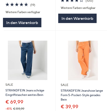
(100)
4.5
19
von
Bewertunge
(19)
von
Bewertungen
Weitere Farben verfügbar
5
Weitere Farben verfügbar
5
In den Warenkorb
In den Warenkorb
SALE
SALE
STRANDFEIN Jeans schräge
STRANDFEIN Jeanshose lange
Eingriffstaschen weites Bein
Form 5-Pocket-Style gerades
Bein
€ 69,99
€ 39,99
-41%
€ 119,99