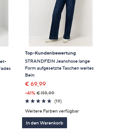
Top-Kundenbewertung
STRANDFEIN Jeanshose lange
et-
Form aufgesetzte Taschen weites
erades
Bein
€ 69,99
-41%
€ 119,99
4.5
19
(19)
von
Bewertungen
en
Weitere Farben verfügbar
5
In den Warenkorb