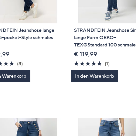
DFEIN Jeanshose lange
STRANDFEIN Jeanshose Si
5-pocket-Style schmales
lange Form OEKO-
TEX®Standard 100 schmale
9,99
€ 119,99
5.0
3
5.0
1
(3)
(1)
von
Bewertungen
von
Bewertung
n Warenkorb
In den Warenkorb
5
5