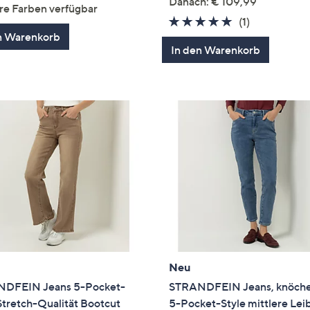
von
Bewertungen
Danach: € 109,99
re Farben verfügbar
5
5.0
1
(1)
n Warenkorb
von
Bewertung
In den Warenkorb
5
Neu
DFEIN Jeans 5-Pocket-
STRANDFEIN Jeans, knöche
Stretch-Qualität Bootcut
5-Pocket-Style mittlere Le