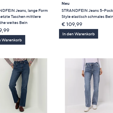
Neu
DFEIN Jeans, lange Form
STRANDFEIN Jeans 5-Pock
etzte Taschen mittlere
Style elastisch schmales Bei
öhe weites Bein
€ 109,99
9,99
In den Warenkorb
n Warenkorb