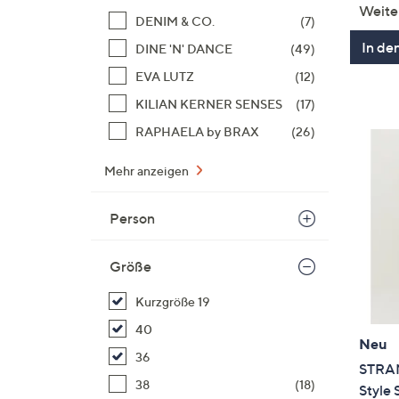
Weite
DENIM & CO.
(7)
In de
DINE 'N' DANCE
(49)
EVA LUTZ
(12)
KILIAN KERNER SENSES
(17)
RAPHAELA by BRAX
(26)
Mehr anzeigen
Person
Größe
Kurzgröße 19
40
Neu
36
STRAN
38
(18)
Style 