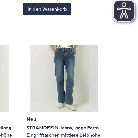
5
In den Warenkorb
en
Neu
llang
STRANDFEIN Jeans, lange Form
ibhöhe
Eingrifftaschen mittlere Leibhöhe