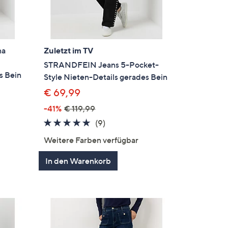
na
Zuletzt im TV
STRANDFEIN Jeans 5-Pocket-
s Bein
Style Nieten-Details gerades Bein
€ 69,99
-41%
€ 119,99
en
4.7
9
(9)
von
Bewertungen
Weitere Farben verfügbar
5
In den Warenkorb