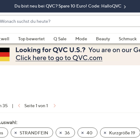
Du bist neu bei QVC? Spare 10 Euro! Code: HalloQVC
onach
chst
enn
u
rschläge
:well
Top bewertet
Q Sale
Mode
Beauty
Schmuck
eute?
rfügbar
nd,
erwenden
e
e
eiltasten
ach
ben
nd
on 35
|
Seite 1 von 1
ach
nten
Auswahl:
der
ns
STRANDFEIN
36
40
Kurzgröße 19
ischen