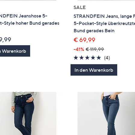
SALE
DFEIN Jeanshose 5-
STRANDFEIN Jeans, lange 
t-Style hoher Bund gerades
5-Pocket-Style überkreutzt
Bund gerades Bein
9,99
€ 69,99
-41%
€ 119,99
n Warenkorb
5.0
4
(4)
von
Bewertung
In den Warenkorb
5