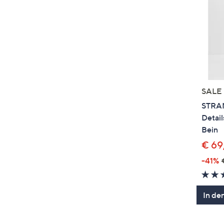
SALE
STRAN
Detail
Bein
€ 69
-41%
In de