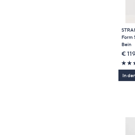
STRAN
Form 
Bein
€ 11
In de