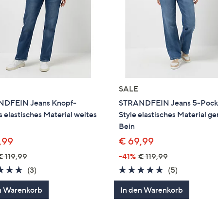
SALE
DFEIN Jeans Knopf-
STRANDFEIN Jeans 5-Pock
s elastisches Material weites
Style elastisches Material g
Bein
,99
€ 69,99
€ 119,99
-41%
€ 119,99
4.7
3
4.6
5
(3)
(5)
von
Bewertungen
von
Bewertung
n Warenkorb
In den Warenkorb
5
5