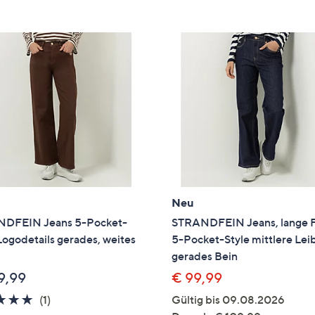
e
f
ouch-
eräten
ach
nks
zw.
chts,
m
ese
zuzeigen.
Neu
DFEIN Jeans 5-Pocket-
STRANDFEIN Jeans, lange 
Logodetails gerades, weites
5-Pocket-Style mittlere Le
gerades Bein
9,99
€ 99,99
5.0
1
(1)
Gültig bis 09.08.2026