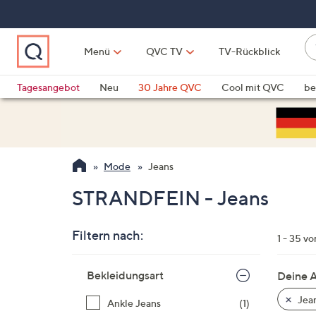
Zum
Hauptinhalt
springen
W
Menü
QVC TV
TV-Rückblick
su
W
d
Vo
Tagesangebot
Neu
30 Jahre QVC
Cool mit QVC
be
h
ve
QLINARISCH
Technik
si
v
Si
Mode
Jeans
di
Pf
STRANDFEIN - Jeans
n
o
Filtern nach:
u
1 - 35 v
n
Zur
u
Bekleidungsart
Deine 
Produktliste
o
springen
Jea
Ankle Jeans
(1)
w