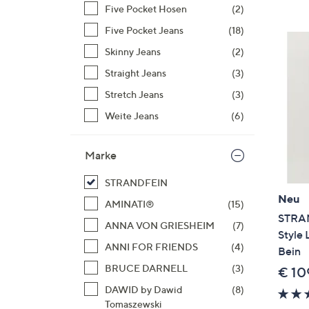
Si
Five Pocket Hosen
(2)
au
Five Pocket Jeans
(18)
T
Skinny Jeans
(2)
G
n
Straight Jeans
(3)
li
Stretch Jeans
(3)
b
Weite Jeans
(6)
re
u
Marke
di
an
STRANDFEIN
Neu
AMINATI®
(15)
STRAN
ANNA VON GRIESHEIM
(7)
Style 
ANNI FOR FRIENDS
(4)
Bein
BRUCE DARNELL
(3)
€ 10
DAWID by Dawid
(8)
Tomaszewski