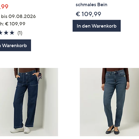
schmales Bein
,99
€ 109,99
g bis 09.08.2026
h: € 109,99
In den Warenkorb
5.0
1
(1)
von
Bewertungen
n Warenkorb
5