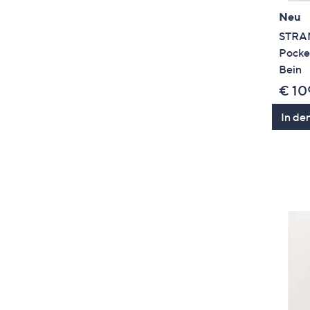
Neu
STRAN
Pocke
Bein
€ 10
In de