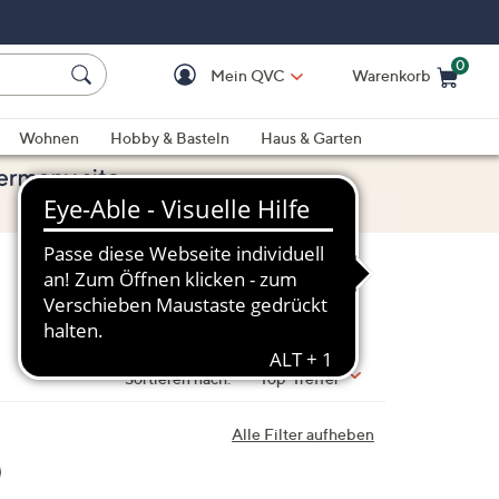
0
Mein QVC
Warenkorb
Einkaufswagen ist le
Wohnen
Hobby & Basteln
Haus & Garten
Sortieren nach:
Top-Treffer
Alle Filter aufheben