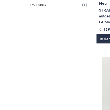
Neu
Im Fokus
STRAN
aufges
Leibh
€ 10
In de