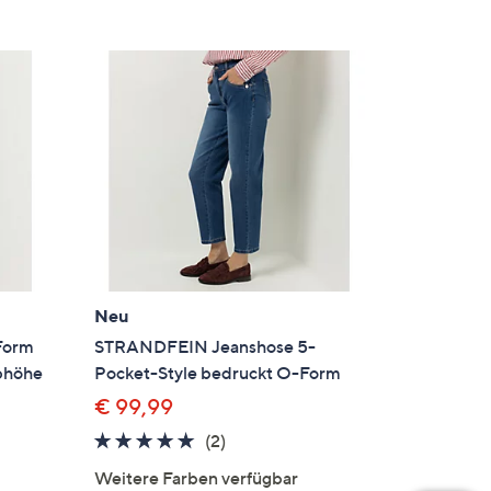
Neu
Form
STRANDFEIN Jeanshose 5-
ibhöhe
Pocket-Style bedruckt O-Form
€ 99,99
5.0
2
(2)
von
Bewertungen
Weitere Farben verfügbar