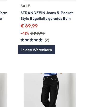
SALE
Form
STRANDFEIN Jeans 5-Pocket-
er
Style Bügelfalte gerades Bein
€ 69,99
-41%
€ 119,99
5.0
2
(2)
von
Bewertungen
In den Warenkorb
en
5