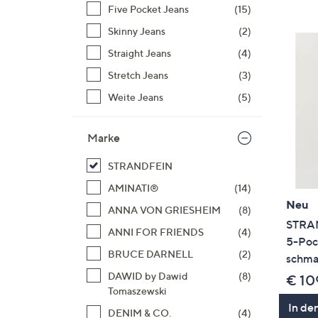
Si
Five Pocket Jeans
(15)
au
Skinny Jeans
(2)
T
Straight Jeans
(4)
G
n
Stretch Jeans
(3)
li
Weite Jeans
(5)
b
re
Marke
u
di
STRANDFEIN
an
AMINATI®
(14)
Neu
ANNA VON GRIESHEIM
(8)
STRAN
ANNI FOR FRIENDS
(4)
5-Poc
BRUCE DARNELL
(2)
schma
DAWID by Dawid
(8)
€ 10
Tomaszewski
In de
DENIM & CO.
(4)