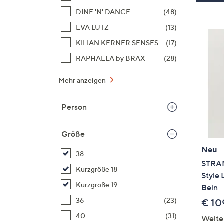
DINE 'N' DANCE
(48)
EVA LUTZ
(13)
KILIAN KERNER SENSES
(17)
RAPHAELA by BRAX
(28)
Mehr anzeigen
Person
Größe
Neu
38
STRAN
Kurzgröße 18
Style 
Kurzgröße 19
Bein
36
(23)
€ 10
40
(31)
Weite