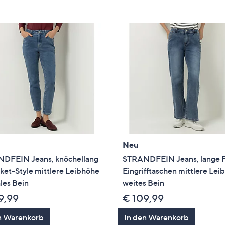
e
f
ouch-
eräten
ach
nks
zw.
chts,
m
ese
zuzeigen.
Neu
DFEIN Jeans, knöchellang
STRANDFEIN Jeans, lange 
ket-Style mittlere Leibhöhe
Eingrifftaschen mittlere Le
les Bein
weites Bein
9,99
€ 109,99
n Warenkorb
In den Warenkorb