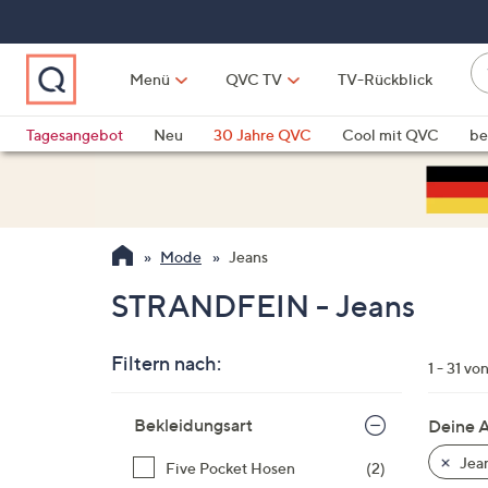
Zum
Hauptinhalt
springen
W
Menü
QVC TV
TV-Rückblick
su
W
d
Vo
Tagesangebot
Neu
30 Jahre QVC
Cool mit QVC
be
h
ve
QLINARISCH
Technik
si
v
Si
Mode
Jeans
di
Pf
STRANDFEIN - Jeans
n
o
Filtern nach:
u
1 - 31 vo
n
Zur
u
Bekleidungsart
Deine 
Produktliste
o
springen
Jea
Five Pocket Hosen
(2)
w