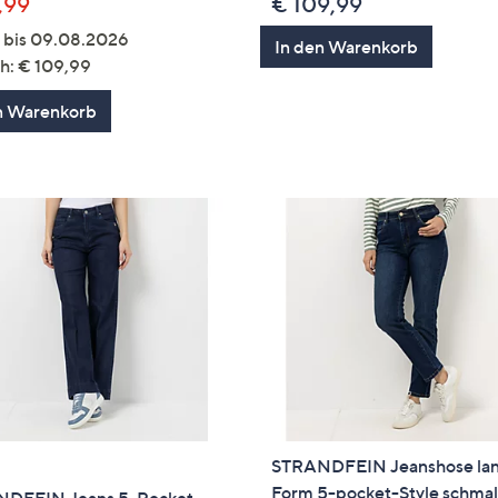
,99
€ 109,99
g bis 09.08.2026
In den Warenkorb
h: € 109,99
n Warenkorb
STRANDFEIN Jeanshose la
Form 5-pocket-Style schma