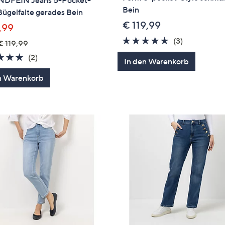
DFEIN Jeans 5-Pocket-
Bein
Bügelfalte gerades Bein
€ 119,99
,99
5.0
3
(3)
€ 119,99
von
Bewertung
5.0
2
(2)
In den Warenkorb
5
von
Bewertungen
n Warenkorb
5