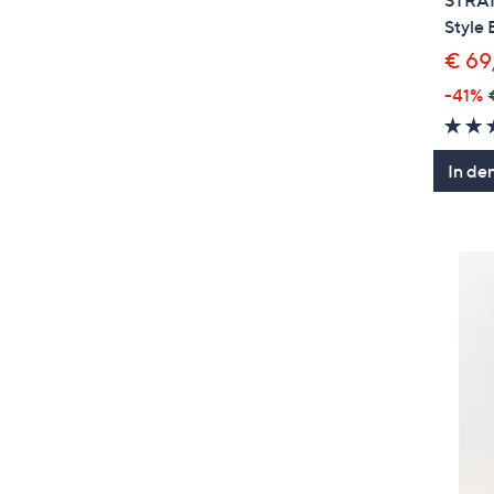
STRAN
Style 
€ 69
-41%
In de