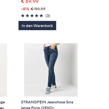
€ 69,99
-41%
€ 119,99
5.0
3
(3)
von
Bewertungen
In den Warenkorb
5
nge
STRANDFEIN Jeanshose Sina
les
lange Form OEKO-