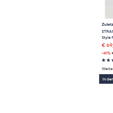
Zuletz
STRAN
Style 
€ 69
-41%
Weite
In de