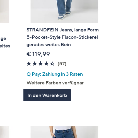
STRANDFEIN Jeans, lange Form
5-Pocket-Style Flacon-Stickerei
nge
gerades weites Bein
eites
€ 119,99
4.3
57
(57)
von
Bewertungen
Q Pay: Zahlung in 3 Raten
5
Weitere Farben verfügbar
gen
In den Warenkorb