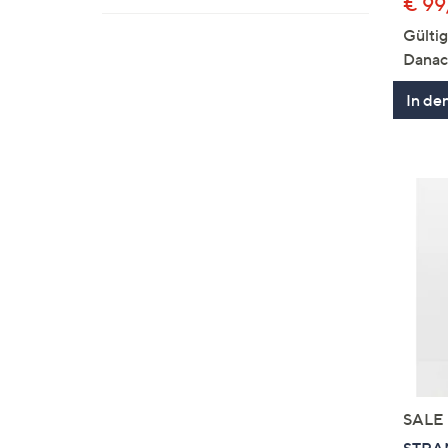
€ 99
Gülti
Danac
In de
SALE