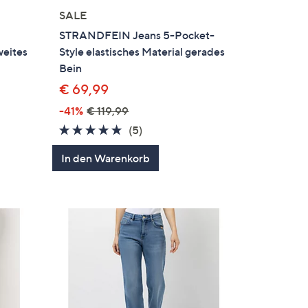
SALE
STRANDFEIN Jeans 5-Pocket-
weites
Style elastisches Material gerades
Bein
€ 69,99
-41%
€ 119,99
4.6
5
(5)
en
von
Bewertungen
In den Warenkorb
5