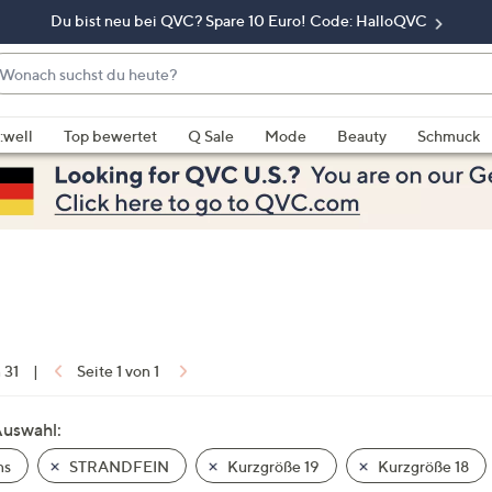
Du bist neu bei QVC? Spare 10 Euro! Code: HalloQVC
onach
chst
enn
u
rschläge
:well
Top bewertet
Q Sale
Mode
Beauty
Schmuck
eute?
rfügbar
nd,
erwenden
e
e
eiltasten
ach
ben
nd
n 31
|
Seite 1 von 1
ach
nten
Auswahl:
der
ns
STRANDFEIN
Kurzgröße 19
Kurzgröße 18
ischen