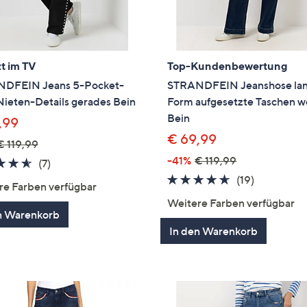
t im TV
Top-Kundenbewertung
DFEIN Jeans 5-Pocket-
STRANDFEIN Jeanshose la
Nieten-Details gerades Bein
Form aufgesetzte Taschen w
Bein
,99
€ 69,99
€ 119,99
-41%
€ 119,99
4.6
7
(7)
von
Bewertungen
4.5
19
(19)
re Farben verfügbar
5
von
Bewertun
Weitere Farben verfügbar
5
n Warenkorb
In den Warenkorb