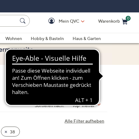
0
Mein QVC
Warenkorb
Einkaufswagen ist le
Wohnen
Hobby & Basteln
Haus & Garten
Sortieren nach:
Top-Treffer
Alle Filter aufheben
38