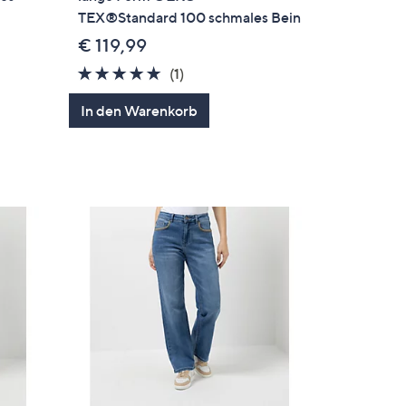
TEX®Standard 100 schmales Bein
€ 119,99
5.0
1
(1)
en
von
Bewertungen
In den Warenkorb
5