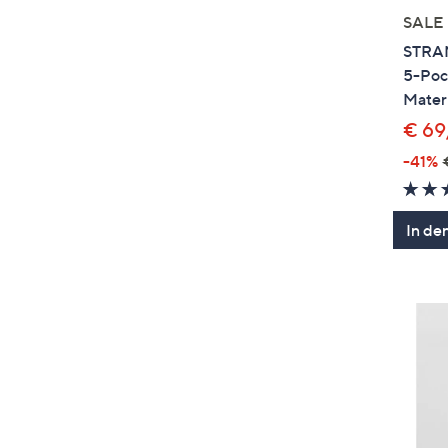
SALE
STRAN
5-Pock
Materi
€ 69
-41%
In de