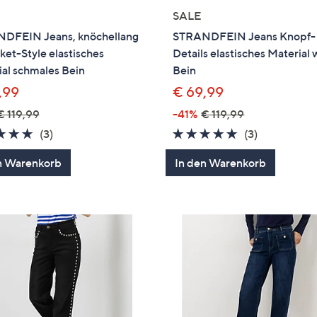
SALE
DFEIN Jeans, knöchellang
STRANDFEIN Jeans Knopf-
et-Style elastisches
Details elastisches Material 
al schmales Bein
Bein
,99
€ 69,99
€ 119,99
-41%
€ 119,99
4.7
3
4.7
3
(3)
(3)
von
Bewertungen
von
Bewertung
n Warenkorb
In den Warenkorb
5
5