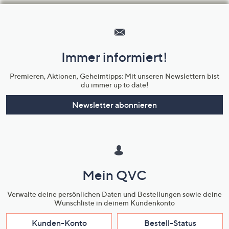
Hilfeseiten,
Service
und
Immer informiert!
Unternehmensinformationen
Premieren, Aktionen, Geheimtipps: Mit unseren Newslettern bist
du immer up to date!
Newsletter abonnieren
Mein QVC
Verwalte deine persönlichen Daten und Bestellungen sowie deine
Wunschliste in deinem Kundenkonto
Kunden-Konto
Bestell-Status