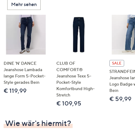
Mehr sehen
unten
oder
wischen
Sie
auf
Touch-
Geräten
nach
links
DINE 'N' DANCE
CLUB OF
SALE
bzw.
Jeanshose Lambada
COMFORT®
STRANDFEI
lange Form 5-Pocket-
Jeanshose Texx 5-
rechts,
Jeanshose la
Style gerades Bein
Pocket-Style
um
Logo Badge 
Komfortbund High-
€ 119,99
Bein
diese
Stretch
€ 59,99
anzuzeigen.
€ 109,95
Wie wär's hiermit?