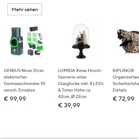
Mehr sehen
GENIUS Nicer Dicer
LUMIDA Xmas Hirsch-
KIPLING®
elektrischer
Szenerie unter
Organizertas
Gemüseschneider 10
Glasglocke inkl. 8 LEDs
Sicherheitsf
versch. Einsätze
& Timer Höhe ca.
Details
42cm, Ø 22cm
€ 99,99
€ 72,99
€ 39,99