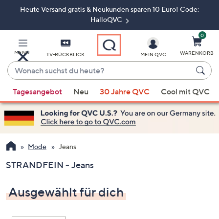
Heute Versand gratis & Neukunden sparen 10 Euro! Code:
Zum
Hauptinhalt
HalloQVC
springen
0
MENÜ
WARENKORB
TV-RÜCKBLICK
MEIN QVC
Wonach
suchst
Wenn
du
Tagesangebot
Neu
30 Jahre QVC
Cool mit QVC
Vorschläge
heute?
verfügbar
sind,
verwenden
Sie
Mode
Jeans
die
STRANDFEIN - Jeans
Pfeiltasten
nach
Ausgewählt für dich
oben
und
nach