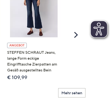
Scroll
Right
DINE 'N' DANCE Jeansh
ANGEBOT
Salsa 5-Pocket-Style
STEFFEN SCHRAUT Jeans,
Umschlag am Saum leich
lange Form eckige
Used-Effekt
Eingrifftasche Zierpatten am
Gesäß ausgestelltes Bein
€ 119,99
€ 109,99
Mehr sehen