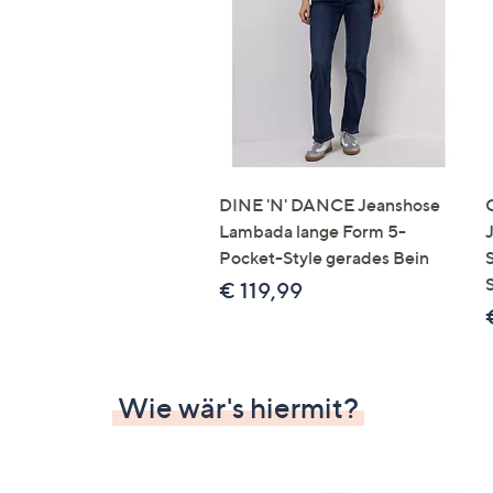
Si
au
T
G
n
li
b
re
DINE 'N' DANCE Jeanshose
u
Lambada lange Form 5-
di
Pocket-Style gerades Bein
an
€ 119,99
Wie wär's hiermit?