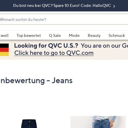
Du bist neu bei QVC? Spare 10 Euro! Code: HalloQVC
onach
chst
enn
u
rschläge
:well
Top bewertet
Q Sale
Mode
Beauty
Schmuck
eute?
rfügbar
nd,
erwenden
e
e
eiltasten
bewertung - Jeans
ach
ben
nd
ach
nten
der
ischen