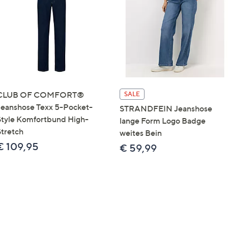
e
f
ouch-
eräten
ach
nks
zw.
chts,
CLUB OF COMFORT®
SALE
m
Jeanshose Texx 5-Pocket-
STRANDFEIN Jeanshose
ese
Style Komfortbund High-
lange Form Logo Badge
zuzeigen.
Stretch
weites Bein
€ 109,95
€ 59,99