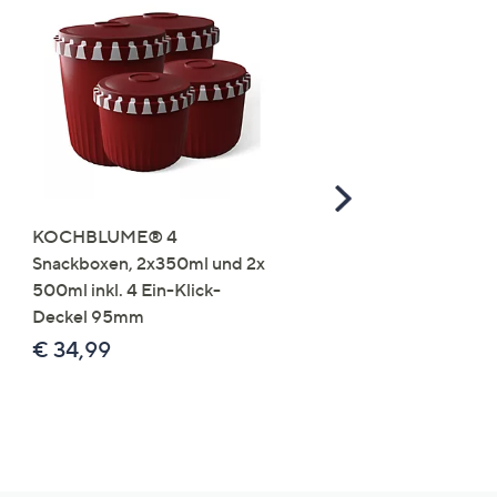
Scroll
Right
KOCHBLUME® 4
you:ly Pure Protein Limo
Snackboxen, 2x350ml und 2x
Lysin 575g für 25 Portio
500ml inkl. 4 Ein-Klick-
€ 49,99
Deckel 95mm
€ 86,94 /1 kg
€ 34,99