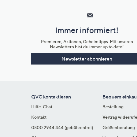
Hilfeseiten,
Service
und
Immer informiert!
Unternehmensinformationen
Premieren, Aktionen, Geheimtipps: Mit unseren
Newslettern bist du immer up to date!
Newsletter abonnieren
QVC kontaktieren
Bequem einkau
Hilfe-Chat
Bestellung
Kontakt
Vertrag widerruf
0800 2944 444 (gebührenfrei)
Größenberatung