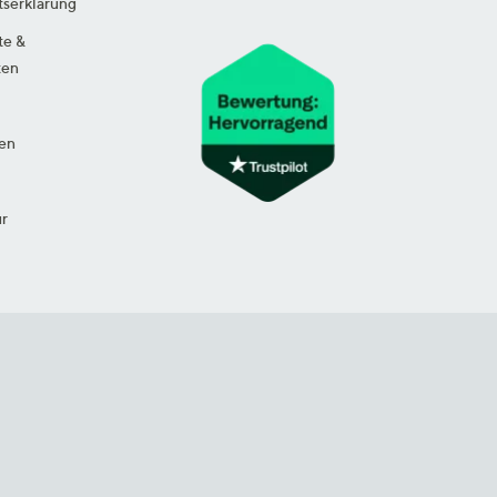
tserklärung
te &
ten
en
ur