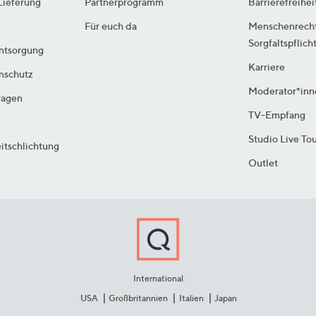
Lieferung
Partnerprogramm
Barrierefreihei
Für euch da
Menschenrech
Sorgfaltspflich
ntsorgung
Karriere
enschutz
Moderator*inn
ragen
TV-Empfang
Studio Live To
itschlichtung
Outlet
International
USA
Großbritannien
Italien
Japan