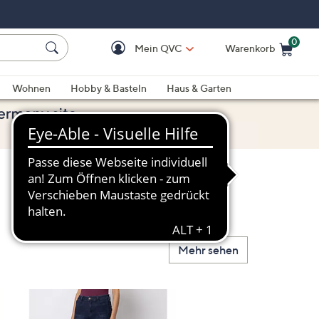
0
Mein QVC
Warenkorb
Einkaufswagen ist le
Wohnen
Hobby & Basteln
Haus & Garten
Mehr sehen