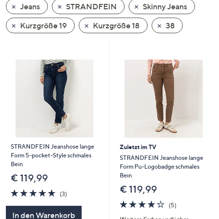
Jeans
STRANDFEIN
Skinny Jeans
oder
wischen
Kurzgröße 19
Kurzgröße 18
38
Sie
auf
Touch-
Geräten
nach
links
bzw.
rechts,
um
diese
STRANDFEIN Jeanshose lange
Zuletzt im TV
anzuzeigen.
Form 5-pocket-Style schmales
STRANDFEIN Jeanshose lange
Bein
Form Pu-Logobadge schmales
Bein
€ 119,99
€ 119,99
5.0
3
(3)
von
Bewertungen
3.8
5
(5)
5
von
Bewertungen
In den Warenkorb