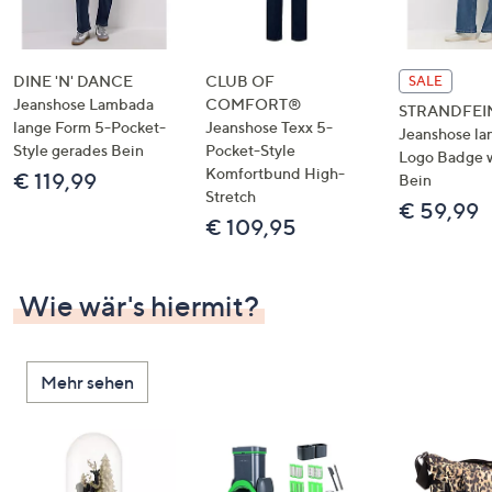
DINE 'N' DANCE
CLUB OF
SALE
Jeanshose Lambada
COMFORT®
STRANDFEI
lange Form 5-Pocket-
Jeanshose Texx 5-
Jeanshose la
Style gerades Bein
Pocket-Style
Logo Badge 
Komfortbund High-
€ 119,99
Bein
Stretch
€ 59,99
€ 109,95
Wie wär's hiermit?
Mehr sehen