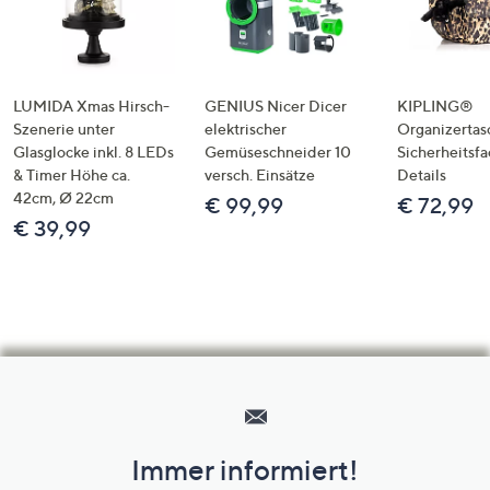
LUMIDA Xmas Hirsch-
GENIUS Nicer Dicer
KIPLING®
Szenerie unter
elektrischer
Organizertas
Glasglocke inkl. 8 LEDs
Gemüseschneider 10
Sicherheitsf
& Timer Höhe ca.
versch. Einsätze
Details
42cm, Ø 22cm
€ 99,99
€ 72,99
€ 39,99
Hilfeseiten,
Service
und
Immer informiert!
Unternehmensinformationen