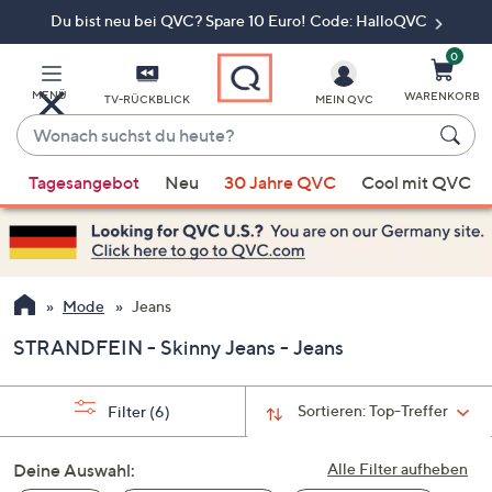
Du bist neu bei QVC? Spare 10 Euro! Code: HalloQVC
Zum
Hauptinhalt
springen
0
MENÜ
WARENKORB
TV-RÜCKBLICK
MEIN QVC
Wonach
suchst
Wenn
du
Tagesangebot
Neu
30 Jahre QVC
Cool mit QVC
Vorschläge
heute?
verfügbar
sind,
verwenden
Sie
Mode
Jeans
die
STRANDFEIN - Skinny Jeans - Jeans
Pfeiltasten
nach
oben
Sortieren:
Top-Treffer
Filter
(6)
und
nach
Deine Auswahl:
Alle Filter aufheben
unten