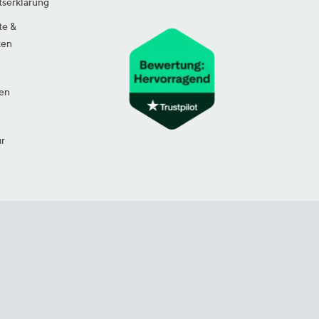
tserklärung
te &
ten
en
ur