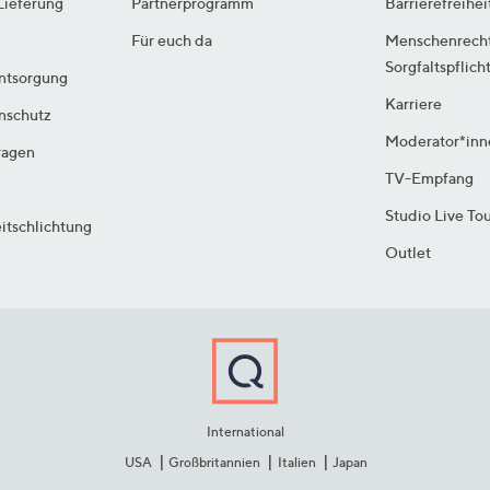
Lieferung
Partnerprogramm
Barrierefreihei
Für euch da
Menschenrech
Sorgfaltspflich
ntsorgung
Karriere
enschutz
Moderator*inn
ragen
TV-Empfang
Studio Live To
itschlichtung
Outlet
International
USA
Großbritannien
Italien
Japan