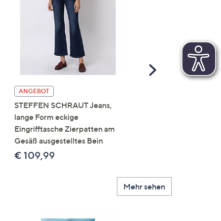
Scroll
Right
DINE 'N' DANCE Jeansh
ANGEBOT
Salsa 5-Pocket-Style
STEFFEN SCHRAUT Jeans,
Umschlag am Saum leich
lange Form eckige
Used-Effekt
Eingrifftasche Zierpatten am
Gesäß ausgestelltes Bein
€ 119,99
€ 109,99
Mehr sehen