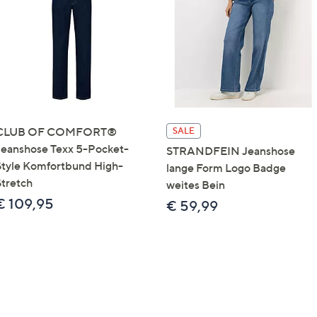
e
f
ouch-
eräten
ach
nks
zw.
chts,
CLUB OF COMFORT®
SALE
m
Jeanshose Texx 5-Pocket-
STRANDFEIN Jeanshose
ese
Style Komfortbund High-
lange Form Logo Badge
zuzeigen.
Stretch
weites Bein
€ 109,95
€ 59,99