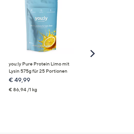
Scroll
Right
you:ly Pure Protein Limo mit
STRANDFEIN Punto-Ho
Lysin 575g für 25 Portionen
elastisch Rundumdehnb
Logo-Stickerei weites B
€ 49,99
€ 109,99
€ 86,94 /1 kg