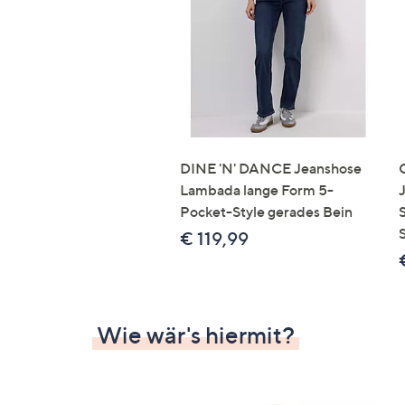
Si
au
T
G
n
li
b
re
DINE 'N' DANCE Jeanshose
u
Lambada lange Form 5-
di
Pocket-Style gerades Bein
an
€ 119,99
Wie wär's hiermit?