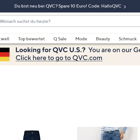
Du bist neu bei QVC? Spare 10 Euro! Code: HalloQVC
onach
chst
enn
u
rschläge
:well
Top bewertet
Q Sale
Mode
Beauty
Schmuck
eute?
rfügbar
nd,
erwenden
e
e
eiltasten
ach
ben
nd
ach
nten
der
ischen