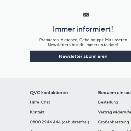
Hilfeseiten,
Service
und
Immer informiert!
Unternehmensinformationen
Premieren, Aktionen, Geheimtipps: Mit unseren
Newslettern bist du immer up to date!
Newsletter abonnieren
QVC kontaktieren
Bequem einkau
Hilfe-Chat
Bestellung
Kontakt
Vertrag widerruf
0800 2944 444 (gebührenfrei)
Größenberatung