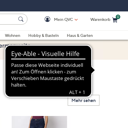
0
Mein QVC
Warenkorb
Einkaufswagen ist le
Wohnen
Hobby & Basteln
Haus & Garten
Mehr sehen