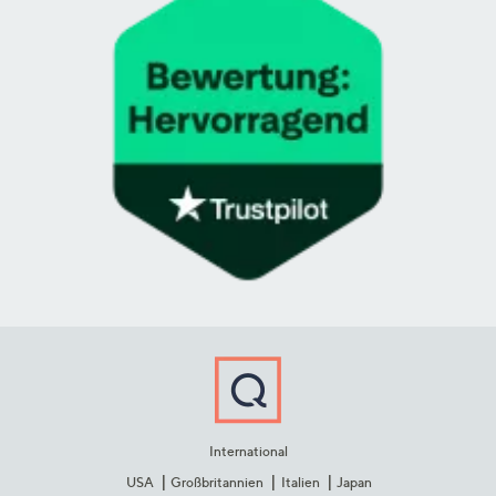
International
USA
Großbritannien
Italien
Japan