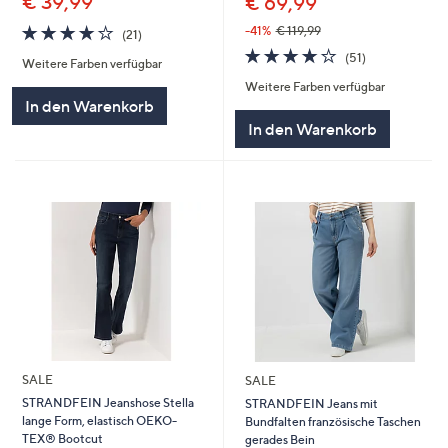
€ 39,99
€ 69,99
4.1
21
-41%
€ 119,99
(21)
von
Bewertungen
4.1
51
(51)
Weitere Farben verfügbar
5
von
Bewertungen
Weitere Farben verfügbar
5
In den Warenkorb
In den Warenkorb
SALE
SALE
STRANDFEIN Jeanshose Stella
STRANDFEIN Jeans mit
lange Form, elastisch OEKO-
Bundfalten französische Taschen
TEX® Bootcut
gerades Bein