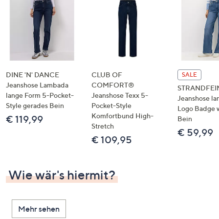
DINE 'N' DANCE
CLUB OF
SALE
Jeanshose Lambada
COMFORT®
STRANDFEI
lange Form 5-Pocket-
Jeanshose Texx 5-
Jeanshose la
Style gerades Bein
Pocket-Style
Logo Badge 
Komfortbund High-
€ 119,99
Bein
Stretch
€ 59,99
€ 109,95
Wie wär's hiermit?
Mehr sehen