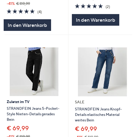
-41%
€ 119,99
5.0
2
(2)
5.0
4
von
Bewertungen
(4)
von
Bewertungen
5
In den Warenkorb
5
In den Warenkorb
Zuletzt im TV
SALE
STRANDFEIN Jeans 5-Pocket-
STRANDFEIN Jeans Knopf-
Style Nieten-Details gerades
Details elastisches Material
Bein
weites Bein
€ 69,99
€ 69,99
-41%
€ 119,99