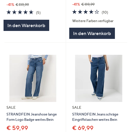
-41%
€ 119,99
-41%
€ 119,99
4.2
10
4.6
5
(10)
(5)
von
Bewertungen
von
Bewertungen
Weitere Farben verfügbar
5
5
In den Warenkorb
In den Warenkorb
SALE
SALE
STRANDFEIN Jeanshose lange
STRANDFEIN Jeans schräge
Form Logo Badge weites Bein
Eingriffstaschen weites Bein
€ 59,99
€ 69,99