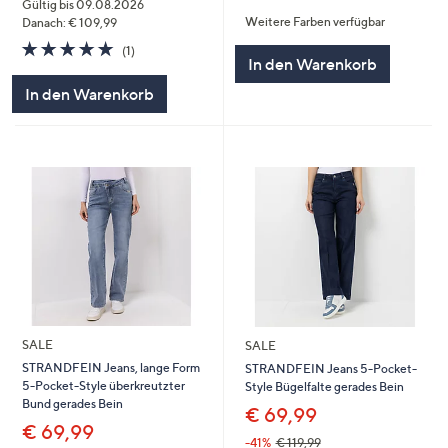
von
Bewertungen
Gültig bis 09.08.2026
Weitere Farben verfügbar
5
Danach: € 109,99
5.0
1
(1)
In den Warenkorb
von
Bewertungen
5
In den Warenkorb
SALE
SALE
STRANDFEIN Jeans, lange Form
STRANDFEIN Jeans 5-Pocket-
5-Pocket-Style überkreutzter
Style Bügelfalte gerades Bein
Bund gerades Bein
€ 69,99
€ 69,99
-41%
€ 119,99