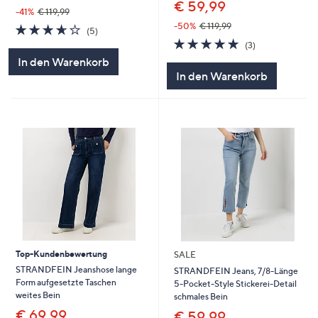
€ 59,99
-41%
€ 119,99
-50%
€ 119,99
3.6
5
(5)
von
Bewertungen
4.7
3
(3)
5
von
Bewertungen
In den Warenkorb
5
In den Warenkorb
Top-Kundenbewertung
SALE
STRANDFEIN Jeanshose lange
STRANDFEIN Jeans, 7/8-Länge
Form aufgesetzte Taschen
5-Pocket-Style Stickerei-Detail
weites Bein
schmales Bein
€ 69,99
€ 59,99