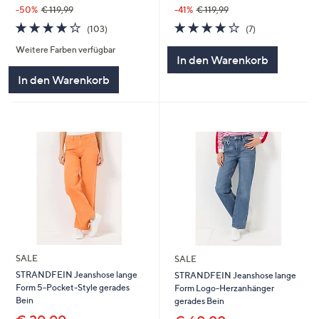
-50%
€ 119,99
-41%
€ 119,99
4.2
103
4.1
7
(103)
(7)
von
Bewertungen
von
Bewertungen
Weitere Farben verfügbar
5
5
In den Warenkorb
In den Warenkorb
SALE
SALE
STRANDFEIN Jeanshose lange
STRANDFEIN Jeanshose lange
Form 5-Pocket-Style gerades
Form Logo-Herzanhänger
Bein
gerades Bein