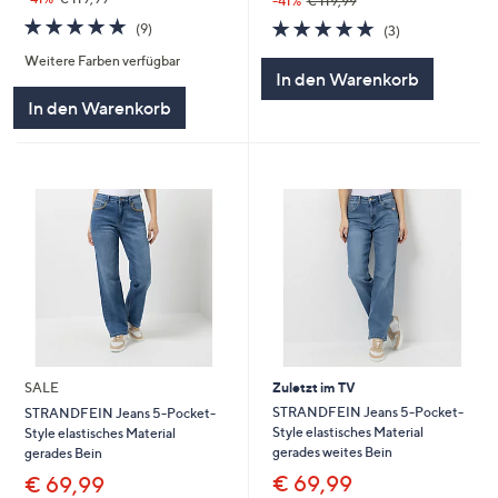
-41%
€ 119,99
4.7
9
4.7
3
(9)
(3)
von
Bewertungen
von
Bewertungen
Weitere Farben verfügbar
5
5
In den Warenkorb
In den Warenkorb
SALE
Zuletzt im TV
STRANDFEIN Jeans 5-Pocket-
STRANDFEIN Jeans 5-Pocket-
Style elastisches Material
Style elastisches Material
gerades weites Bein
gerades Bein
€ 69,99
€ 69,99