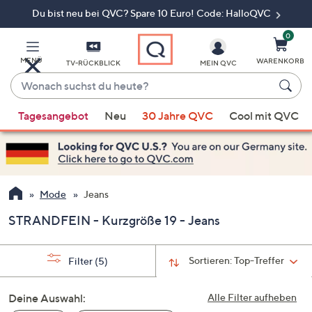
Du bist neu bei QVC? Spare 10 Euro! Code: HalloQVC
Zum
Hauptinhalt
springen
0
MENÜ
WARENKORB
TV-RÜCKBLICK
MEIN QVC
Wonach
suchst
Wenn
du
Tagesangebot
Neu
30 Jahre QVC
Cool mit QVC
Vorschläge
heute?
verfügbar
sind,
verwenden
Sie
Mode
Jeans
die
STRANDFEIN - Kurzgröße 19 - Jeans
Pfeiltasten
nach
oben
Sortieren:
Top-Treffer
Filter
(5)
und
nach
Deine Auswahl:
Alle Filter aufheben
unten