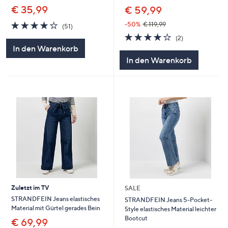
€ 35,99
€ 59,99
4.1
51
-50%
€ 119,99
(51)
von
Bewertungen
4.0
2
(2)
5
von
Bewertungen
In den Warenkorb
5
In den Warenkorb
Zuletzt im TV
SALE
STRANDFEIN Jeans elastisches
STRANDFEIN Jeans 5-Pocket-
Material mit Gürtel gerades Bein
Style elastisches Material leichter
Bootcut
€ 69,99