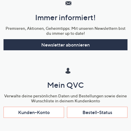
Service
und
Immer informiert!
Unternehmensinformationen
Premieren, Aktionen, Geheimtipps: Mit unseren Newslettern bist
du immer up to date!
Newsletter abonnieren
Mein QVC
Verwalte deine persönlichen Daten und Bestellungen sowie deine
Wunschliste in deinem Kundenkonto
Kunden-Konto
Bestell-Status