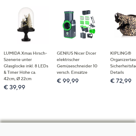
LUMIDA Xmas Hirsch-
GENIUS Nicer Dicer
KIPLING®
Szenerie unter
elektrischer
Organizertas
Glasglocke inkl. 8 LEDs
Gemüseschneider 10
Sicherheitsf
& Timer Höhe ca.
versch. Einsätze
Details
42cm, Ø 22cm
€ 99,99
€ 72,99
€ 39,99
Hilfeseiten,