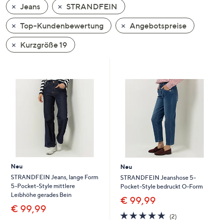
Jeans
STRANDFEIN
oder
wischen
Top-Kundenbewertung
Angebotspreise
Sie
auf
Kurzgröße 19
Touch-
Geräten
nach
links
bzw.
rechts,
um
diese
anzuzeigen.
Neu
Neu
STRANDFEIN Jeans, lange Form
STRANDFEIN Jeanshose 5-
5-Pocket-Style mittlere
Pocket-Style bedruckt O-Form
Leibhöhe gerades Bein
€ 99,99
€ 99,99
5.0
2
(2)