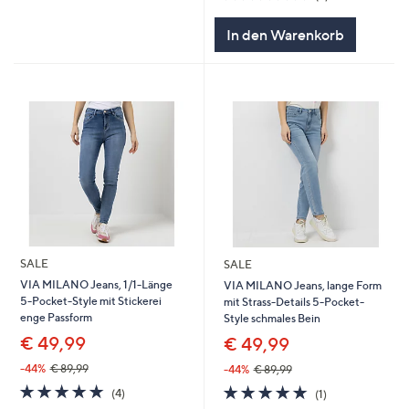
von
Bewertungen
5
In den Warenkorb
SALE
SALE
VIA MILANO Jeans, 1/1-Länge
VIA MILANO Jeans, lange Form
5-Pocket-Style mit Stickerei
mit Strass-Details 5-Pocket-
enge Passform
Style schmales Bein
€ 49,99
€ 49,99
-44%
€ 89,99
-44%
€ 89,99
5.0
4
5.0
1
(4)
(1)
von
Bewertungen
von
Bewertungen