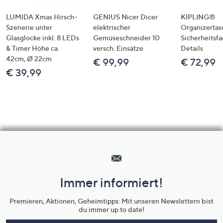
LUMIDA Xmas Hirsch-
GENIUS Nicer Dicer
KIPLING®
Szenerie unter
elektrischer
Organizertas
Glasglocke inkl. 8 LEDs
Gemüseschneider 10
Sicherheitsf
& Timer Höhe ca.
versch. Einsätze
Details
42cm, Ø 22cm
€ 99,99
€ 72,99
€ 39,99
Hilfeseiten,
Service
und
Immer informiert!
Unternehmensinformationen
Premieren, Aktionen, Geheimtipps: Mit unseren Newslettern bist
du immer up to date!