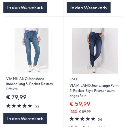
5
5
In den Warenkorb
In den Warenkorb
VIA MILANO Jeanshose
SALE
knöchellang 5-Pocket Destroy
VIA MILANO Jeans, lange Form
Effekte
5-Pocket-Style Fransensaum
enges Bein
€ 79,99
€ 59,99
5.0
2
(2)
von
Bewertungen
-33%
€ 89,99
5
4.8
6
In den Warenkorb
(6)
von
Bewertungen