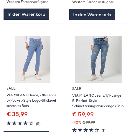
Weitere Farben verfügbar
Weitere Farben verfügbar
5
5
In den Warenkorb
In den Warenkorb
SALE
SALE
VIA MILANO Jeans, 7/8-Länge
VIA MILANO Jeans, 1/1-Länge
5-Pocket-Style Logo-Stickerei
5-Pocket-Style
schmales Bein
Schmetterlingsdruck enges Bein
€ 35,99
€ 59,99
4.2
5
-40%
€ 99,99
(5)
von
Bewertungen
4.0
1
(1)