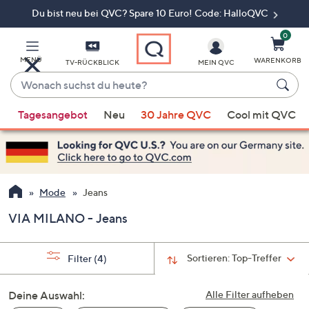
Du bist neu bei QVC? Spare 10 Euro! Code: HalloQVC
Zum
Hauptinhalt
springen
0
MENÜ
WARENKORB
TV-RÜCKBLICK
MEIN QVC
Wonach
suchst
Wenn
du
Tagesangebot
Neu
30 Jahre QVC
Cool mit QVC
Vorschläge
heute?
verfügbar
sind,
verwenden
Sie
Mode
Jeans
die
VIA MILANO - Jeans
Pfeiltasten
nach
oben
Sortieren:
Top-Treffer
Filter
(4)
und
nach
Deine Auswahl:
Alle Filter aufheben
unten