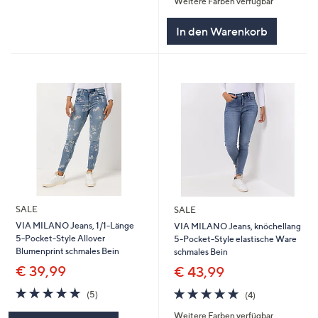
Weitere Farben verfügbar
5
In den Warenkorb
SALE
SALE
VIA MILANO Jeans, 1/1-Länge
VIA MILANO Jeans, knöchellang
5-Pocket-Style Allover
5-Pocket-Style elastische Ware
Blumenprint schmales Bein
schmales Bein
€ 39,99
€ 43,99
4.8
5
4.8
4
(5)
(4)
von
Bewertungen
von
Bewertungen
Weitere Farben verfügbar
5
5