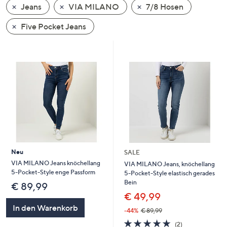
Jeans
VIA MILANO
7/8 Hosen
oder
wischen
Five Pocket Jeans
Sie
auf
Touch-
Geräten
nach
links
bzw.
rechts,
um
diese
Neu
SALE
anzuzeigen.
VIA MILANO Jeans knöchellang
VIA MILANO Jeans, knöchellang
5-Pocket-Style enge Passform
5-Pocket-Style elastisch gerades
Bein
€ 89,99
€ 49,99
In den Warenkorb
-44%
€ 89,99
5.0
2
(2)