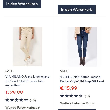
5
von
Bewertungen
In den Warenkorb
5
In den Warenkorb
SALE
SALE
VIA MILANO Jeans, knöchellang
VIA MILANO Thermo-Jeans 5-
5-Pocket-Style Strassdetails
Pocket-Style 1/1-Länge Stickerei
enges Bein
€ 15,99
€ 29,99
3.7
51
(51)
3.8
40
von
Bewertungen
(40)
Weitere Farben verfügbar
von
Bewertungen
5
Weitere Farben verfügbar
5