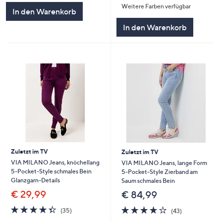
5
Weitere Farben verfügbar
5
In den Warenkorb
In den Warenkorb
Zuletzt im TV
Zuletzt im TV
VIA MILANO Jeans, knöchellang
VIA MILANO Jeans, lange Form
5-Pocket-Style schmales Bein
5-Pocket-Style Zierband am
Glanzgarn-Details
Saum schmales Bein
€ 29,99
€ 84,99
4.3
35
4.2
43
(35)
(43)
von
Bewertungen
von
Bewertungen