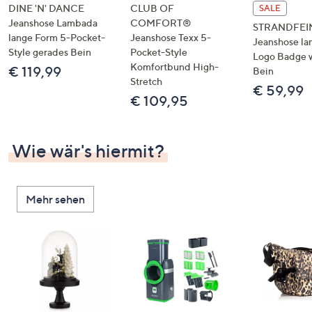
DINE 'N' DANCE
CLUB OF
SALE
Jeanshose Lambada
COMFORT®
STRANDFEI
lange Form 5-Pocket-
Jeanshose Texx 5-
Jeanshose la
Style gerades Bein
Pocket-Style
Logo Badge 
Komfortbund High-
€ 119,99
Bein
Stretch
€ 59,99
€ 109,95
Wie wär's hiermit?
Mehr sehen