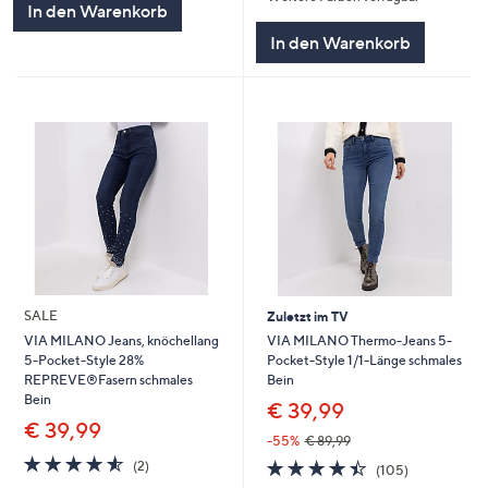
In den Warenkorb
In den Warenkorb
SALE
Zuletzt im TV
VIA MILANO Thermo-Jeans 5-
VIA MILANO Jeans, knöchellang
Pocket-Style 1/1-Länge schmales
5-Pocket-Style 28%
Bein
REPREVE®Fasern schmales
Bein
€ 39,99
€ 39,99
-55%
€ 89,99
4.5
2
4.4
105
(2)
(105)
von
Bewertungen
von
Bewertunge