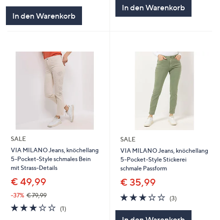
In den Warenkorb
In den Warenkorb
SALE
SALE
VIA MILANO Jeans, knöchellang
VIA MILANO Jeans, knöchellang
5-Pocket-Style schmales Bein
5-Pocket-Style Stickerei
mit Strass-Details
schmale Passform
€ 49,99
€ 35,99
3.0
3
-37%
€ 79,99
(3)
von
Bewertungen
3.0
1
(1)
5
von
Bewertungen
In den Warenkorb