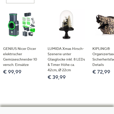
GENIUS Nicer Dicer
LUMIDA Xmas Hirsch-
KIPLING®
elektrischer
Szenerie unter
Organizertas
Gemüseschneider 10
Glasglocke inkl. 8 LEDs
Sicherheitsf
versch. Einsätze
& Timer Höhe ca.
Details
42cm, Ø 22cm
€ 99,99
€ 72,99
€ 39,99
Hilfeseiten,