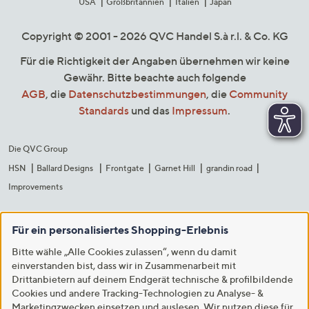
USA
Großbritannien
Italien
Japan
Copyright © 2001 - 2026 QVC Handel S.à r.l. & Co. KG
Für die Richtigkeit der Angaben übernehmen wir keine
Gewähr. Bitte beachte auch folgende
AGB
, die
Datenschutzbestimmungen
, die
Community
Standards
und das
Impressum
.
Die QVC Group
HSN
Ballard Designs
Frontgate
Garnet Hill
grandin road
Improvements
Für ein personalisiertes Shopping-Erlebnis
Bitte wähle „Alle Cookies zulassen“, wenn du damit
einverstanden bist, dass wir in Zusammenarbeit mit
Drittanbietern auf deinem Endgerät technische & profilbildende
Cookies und andere Tracking-Technologien zu Analyse- &
Marketingzwecken einsetzen und auslesen. Wir nutzen diese für