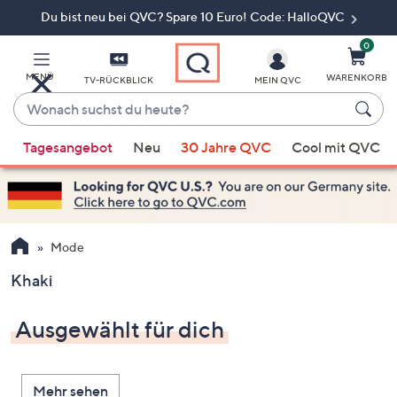
Du bist neu bei QVC? Spare 10 Euro! Code: HalloQVC
Zum
Hauptinhalt
springen
0
MENÜ
WARENKORB
TV-RÜCKBLICK
MEIN QVC
Wonach
suchst
Wenn
du
Tagesangebot
Neu
30 Jahre QVC
Cool mit QVC
Vorschläge
heute?
verfügbar
sind,
verwenden
Sie
Mode
die
Khaki
Pfeiltasten
nach
Ausgewählt für dich
oben
und
nach
Mehr sehen
unten