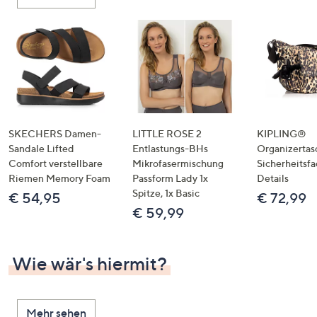
oder
wischen
Sie
auf
Touch-
Geräten
nach
links
SKECHERS Damen-
LITTLE ROSE 2
KIPLING®
bzw.
Sandale Lifted
Entlastungs-BHs
Organizertas
Comfort verstellbare
Mikrofasermischung
Sicherheitsf
rechts,
Riemen Memory Foam
Passform Lady 1x
Details
um
Spitze, 1x Basic
€ 54,95
€ 72,99
diese
€ 59,99
anzuzeigen.
Wie wär's hiermit?
Mehr sehen