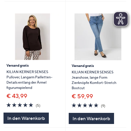
Versand gratis
Versand gratis
KILIAN KERNER SENSES
KILIAN KERNER SENSES
Pullover, Langarm Pailletten-
Jeanshose, lange Form
Details entlang der Ärmel
Zierknöpfe Komfort-Stretch
figurumspielend
Bootcut
€ 43,99
€ 59,99
4.8
5
4.8
9
(5)
(9)
von
Bewertungen
von
Bewertungen
5
5
In den Warenkorb
In den Warenkorb