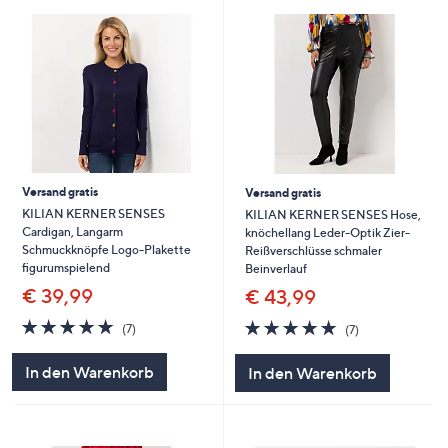
Versand gratis
Versand gratis
KILIAN KERNER SENSES
KILIAN KERNER SENSES Hose,
Cardigan, Langarm
knöchellang Leder-Optik Zier-
Schmuckknöpfe Logo-Plakette
Reißverschlüsse schmaler
figurumspielend
Beinverlauf
€ 39,99
€ 43,99
4.7
7
4.7
7
(7)
(7)
von
Bewertungen
von
Bewertungen
5
5
In den Warenkorb
In den Warenkorb