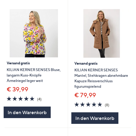
Versand gratis
Versand gratis
KILIAN KERNER SENSES Bluse,
KILIAN KERNER SENSES
langarm Kuss-Knöpfe
Mantel, Stehkragen abnehmbare
Ärmelriegel leger weit
Kapuze Reissverschluss
figurumspielend
€ 39,99
€ 79,99
4.8
4
(4)
von
Bewertungen
4.8
8
(8)
5
von
Bewertungen
In den Warenkorb
5
In den Warenkorb