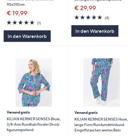
90x190cm
€ 29,99
€ 19,99
5.0
4
(4)
5.0
1
von
Bewertungen
(1)
von
Bewertungen
5
In den Warenkorb
5
In den Warenkorb
Versand gratis
Versand gratis
KILIAN KERNER SENSES Bluse,
KILIAN KERNER SENSES Hose,
3/4-Arm Rundhals floraler Druck
lange Form Rundumdehnbund
figurumspielend
Eingriffstaschen weites Bein