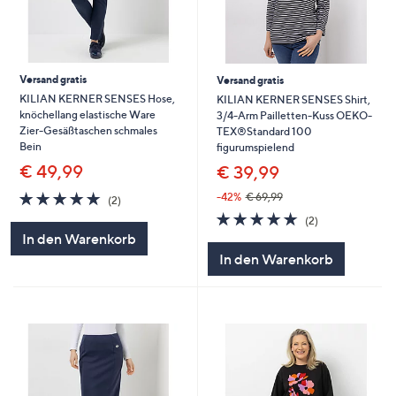
Versand gratis
Versand gratis
KILIAN KERNER SENSES Hose,
KILIAN KERNER SENSES Shirt,
knöchellang elastische Ware
3/4-Arm Pailletten-Kuss OEKO-
Zier-Gesäßtaschen schmales
TEX®Standard 100
Bein
figurumspielend
€ 49,99
€ 39,99
5.0
2
-42%
€ 69,99
(2)
von
Bewertungen
5.0
2
(2)
5
von
Bewertungen
In den Warenkorb
5
In den Warenkorb