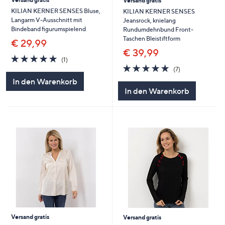
Versand gratis
KILIAN KERNER SENSES Bluse,
KILIAN KERNER SENSES
Langarm V-Ausschnitt mit
Jeansrock, knielang
Bindeband figurumspielend
Rundumdehnbund Front-
Taschen Bleistiftform
€ 29,99
€ 39,99
5.0
1
(1)
von
Bewertungen
5.0
7
(7)
5
von
Bewertungen
In den Warenkorb
5
In den Warenkorb
Versand gratis
Versand gratis