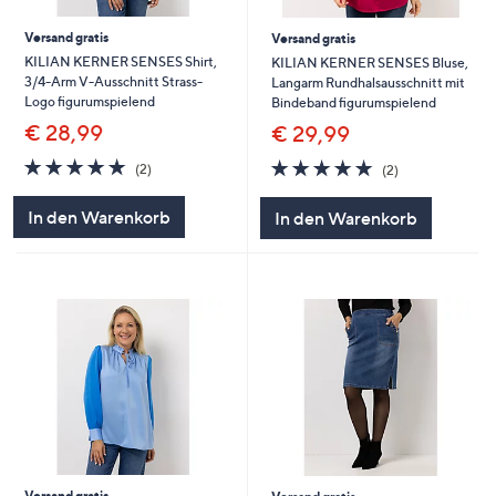
Versand gratis
Versand gratis
KILIAN KERNER SENSES Shirt,
KILIAN KERNER SENSES Bluse,
3/4-Arm V-Ausschnitt Strass-
Langarm Rundhalsausschnitt mit
Logo figurumspielend
Bindeband figurumspielend
€ 28,99
€ 29,99
5.0
2
5.0
2
(2)
(2)
von
Bewertungen
von
Bewertungen
5
5
In den Warenkorb
In den Warenkorb
Versand gratis