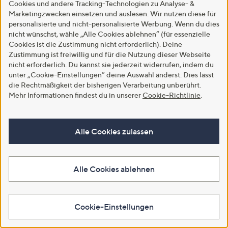
Cookies und andere Tracking-Technologien zu Analyse- &
Marketingzwecken einsetzen und auslesen. Wir nutzen diese für
personalisierte und nicht-personalisierte Werbung. Wenn du dies
nicht wünschst, wähle „Alle Cookies ablehnen“ (für essenzielle
Cookies ist die Zustimmung nicht erforderlich). Deine
Zustimmung ist freiwillig und für die Nutzung dieser Webseite
nicht erforderlich. Du kannst sie jederzeit widerrufen, indem du
unter „Cookie-Einstellungen“ deine Auswahl änderst. Dies lässt
die Rechtmäßigkeit der bisherigen Verarbeitung unberührt.
Versand gratis
Versand gratis
Mehr Informationen findest du in unserer
Cookie-Richtlinie
.
KILIAN KERNER SENSES Bluse,
KILIAN KERNER SENSES Shirt,
langarm Allover-Druck
3/4-Arm Print mit Strass OEKO-
elastischer Ärmelbund leger weit
TEX®Standard 100
Alle Cookies zulassen
figurumspielend
€ 29,99
€ 39,99
4.7
3
(3)
von
Bewertungen
-33%
€ 59,99
Alle Cookies ablehnen
5
4.7
3
(3)
In den Warenkorb
von
Bewertungen
5
In den Warenkorb
Cookie-Einstellungen