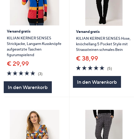
Versand gratis
Versand gratis
KILIAN KERNER SENSES
KILIAN KERNER SENSES Hose,
Strickjacke, Langarm Kussknöpfe
knöchellang 5 Pocket Style mit
aufgesetzte Taschen
Strasssteinen schmales Bein
figurumspielend
€ 38,99
€ 29,99
5.0
5
(5)
5.0
3
von
Bewertungen
(3)
von
Bewertungen
5
In den Warenkorb
5
In den Warenkorb