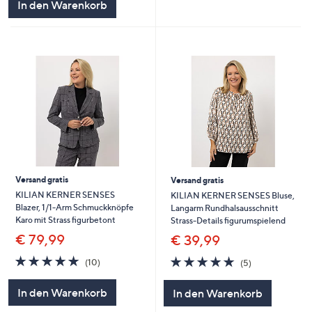
In den Warenkorb
Versand gratis
Versand gratis
KILIAN KERNER SENSES
KILIAN KERNER SENSES Bluse,
Blazer, 1/1-Arm Schmuckknöpfe
Langarm Rundhalsausschnitt
Karo mit Strass figurbetont
Strass-Details figurumspielend
€ 79,99
€ 39,99
4.8
10
4.8
5
(10)
(5)
von
Bewertungen
von
Bewertungen
5
5
In den Warenkorb
In den Warenkorb