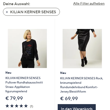
Deine Auswahl:
Alle Filter aufheben
KILIAN KERNER SENSES
Neu
Neu
KILIAN KERNER SENSES
KILIAN KERNER SENSES Rock,
Pullover Rundhalsausschnitt
knieumspielend
Strass-Applikation
Rundumdehnbund Komfort-
figurumspielend
Jersey Bleistiftform
€ 79,99
€ 69,99
5.0
1
(1)
In den Warenkorb
von
Bewertungen