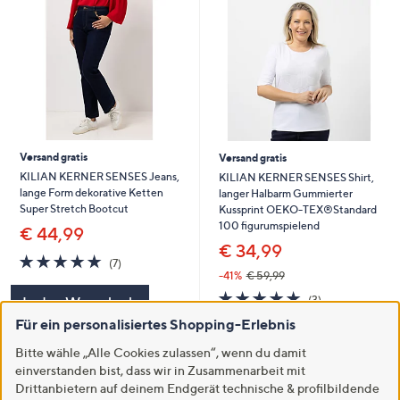
Versand gratis
Versand gratis
KILIAN KERNER SENSES Jeans,
KILIAN KERNER SENSES Shirt,
lange Form dekorative Ketten
langer Halbarm Gummierter
Super Stretch Bootcut
Kussprint OEKO-TEX®Standard
100 figurumspielend
€ 44,99
€ 34,99
4.7
7
(7)
von
Bewertungen
-41%
€ 59,99
5
4.7
3
(3)
In den Warenkorb
von
Bewertungen
Für ein personalisiertes Shopping-Erlebnis
5
In den Warenkorb
Bitte wähle „Alle Cookies zulassen“, wenn du damit
einverstanden bist, dass wir in Zusammenarbeit mit
Drittanbietern auf deinem Endgerät technische & profilbildende