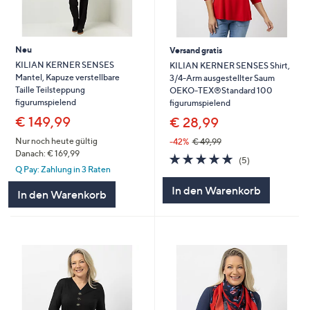
Neu
Versand gratis
KILIAN KERNER SENSES
KILIAN KERNER SENSES Shirt,
Mantel, Kapuze verstellbare
3/4-Arm ausgestellter Saum
Taille Teilsteppung
OEKO-TEX®Standard 100
figurumspielend
figurumspielend
€ 149,99
€ 28,99
Nur noch heute gültig
-42%
€ 49,99
Danach: € 169,99
5.0
5
(5)
von
Bewertungen
Q Pay: Zahlung in 3 Raten
5
In den Warenkorb
In den Warenkorb