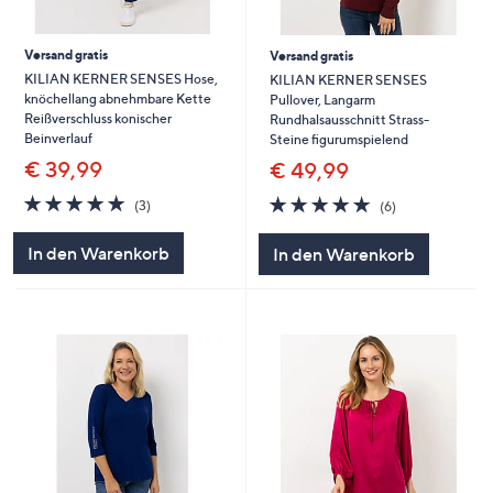
Versand gratis
Versand gratis
KILIAN KERNER SENSES Hose,
KILIAN KERNER SENSES
knöchellang abnehmbare Kette
Pullover, Langarm
Reißverschluss konischer
Rundhalsausschnitt Strass-
Beinverlauf
Steine figurumspielend
€ 39,99
€ 49,99
5.0
3
5.0
6
(3)
(6)
von
Bewertungen
von
Bewertungen
5
5
In den Warenkorb
In den Warenkorb