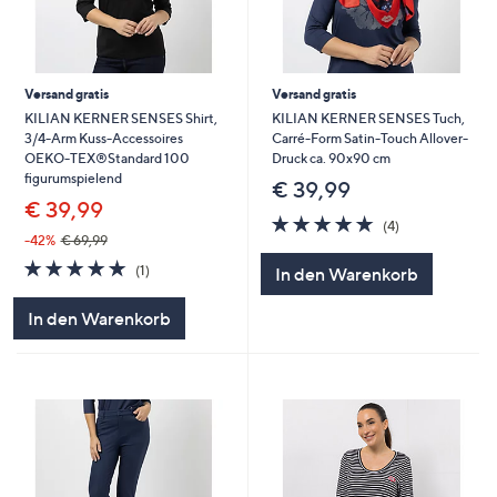
Versand gratis
Versand gratis
KILIAN KERNER SENSES Shirt,
KILIAN KERNER SENSES Tuch,
3/4-Arm Kuss-Accessoires
Carré-Form Satin-Touch Allover-
OEKO-TEX®Standard 100
Druck ca. 90x90 cm
figurumspielend
€ 39,99
€ 39,99
5.0
4
(4)
von
Bewertungen
-42%
€ 69,99
5
5.0
1
(1)
In den Warenkorb
von
Bewertungen
5
In den Warenkorb