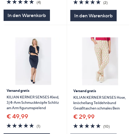
5.0
4
5.0
2
(4)
(2)
von
Bewertungen
von
Bewertungen
5
5
In den Warenkorb
In den Warenkorb
Versand gratis
Versand gratis
KILIAN KERNER SENSES Kleid,
KILIAN KERNER SENSES Hose,
3/4-Arm Schmuckknöpfe Schlitz
knöchellang Teildehnbund
am Arm figurumspielend
Gesäßtaschen schmales Bein
€ 49,99
€ 29,99
5.0
1
4.9
10
(1)
(10)
von
Bewertungen
von
Bewertungen