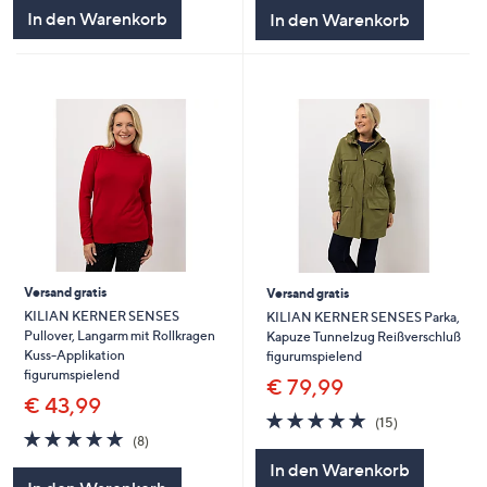
5
5
In den Warenkorb
In den Warenkorb
Versand gratis
Versand gratis
KILIAN KERNER SENSES
KILIAN KERNER SENSES Parka,
Pullover, Langarm mit Rollkragen
Kapuze Tunnelzug Reißverschluß
Kuss-Applikation
figurumspielend
figurumspielend
€ 79,99
€ 43,99
4.9
15
(15)
4.9
8
von
Bewertungen
(8)
von
Bewertungen
5
In den Warenkorb
5