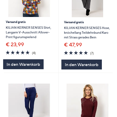
Versand gratis
Versand gratis
KILIAN KERNER SENSES Shirt,
KILIAN KERNER SENSES Hose,
Langarm V-Ausschnitt Allover-
knöchellang Teildehnbund Karo
Print figurumspielend
mit Strass gerades Bein
€ 23,99
€ 47,99
5.0
4
5.0
7
(4)
(7)
von
Bewertungen
von
Bewertungen
5
5
In den Warenkorb
In den Warenkorb