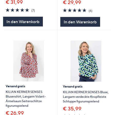
€ 31,99
€ 29,99
5.0
7
5.0
6
(7)
(6)
von
Bewertungen
von
Bewertungen
5
5
In den Warenkorb
In den Warenkorb
Versand gratis
Versand gratis
KILIAN KERNER SENSES
KILIAN KERNER SENSES Bluse,
Blusenshirt, Langarm Volant-
Langarm verdeckte Knopfleiste
Ärmelsaum Seitenschlitze
Schluppe figurumspielend
figurumspielend
€ 35,99
€ 26,99