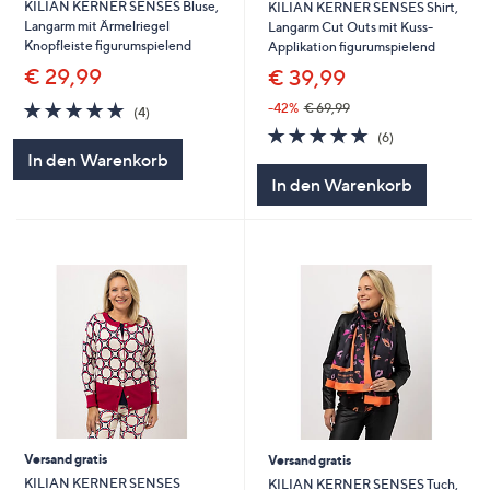
KILIAN KERNER SENSES Bluse,
KILIAN KERNER SENSES Shirt,
Langarm mit Ärmelriegel
Langarm Cut Outs mit Kuss-
Knopfleiste figurumspielend
Applikation figurumspielend
€ 29,99
€ 39,99
5.0
4
-42%
€ 69,99
(4)
von
Bewertungen
5.0
6
(6)
5
von
Bewertungen
In den Warenkorb
5
In den Warenkorb
Versand gratis
Versand gratis
KILIAN KERNER SENSES
KILIAN KERNER SENSES Tuch,