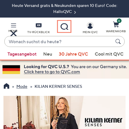
Heute Versand gratis & Neukunden sparen 10 Euro! Code:
Zum
Hauptinhalt
HalloQVC
springen
0
MENÜ
WARENKORB
TV-RÜCKBLICK
MEIN QVC
Wonach
suchst
Wenn
du
Tagesangebot
Neu
30 Jahre QVC
Cool mit QVC
Vorschläge
heute?
verfügbar
sind,
verwenden
Sie
Mode
KILIAN KERNER SENSES
die
Pfeiltasten
nach
oben
und
nach