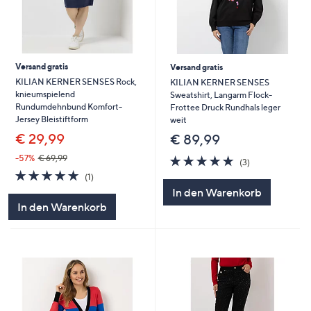
Versand gratis
Versand gratis
KILIAN KERNER SENSES Rock,
KILIAN KERNER SENSES
knieumspielend
Sweatshirt, Langarm Flock-
Rundumdehnbund Komfort-
Frottee Druck Rundhals leger
Jersey Bleistiftform
weit
€ 29,99
€ 89,99
5.0
3
-57%
€ 69,99
(3)
von
Bewertungen
5.0
1
(1)
5
von
Bewertungen
In den Warenkorb
5
In den Warenkorb