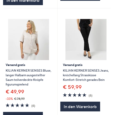
In den Warenkorb
Versand gratis
Versand gratis
KILIAN KERNER SENSES Bluse,
KILIAN KERNER SENSES Jeans,
langer Halbarm ausgestellter
knöchellang Strassküsse
Saum teilverdeckte Knöpfe
Komfort-Stretch gerades Bein
figurumspielend
€ 59,99
€ 49,99
4.8
6
(6)
von
Bewertungen
-33%
€ 74,99
5
4.8
6
(6)
In den Warenkorb
von
Bewertungen
5