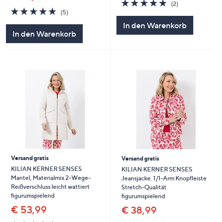
5.0
2
(2)
5.0
5
von
Bewertungen
(5)
von
Bewertungen
5
In den Warenkorb
5
In den Warenkorb
Versand gratis
Versand gratis
KILIAN KERNER SENSES
KILIAN KERNER SENSES
Mantel, Materialmix 2-Wege-
Jeansjacke. 1/1-Arm Knopfleiste
Reißverschluss leicht wattiert
Stretch-Qualität
figurumspielend
figurumspielend
€ 53,99
€ 38,99