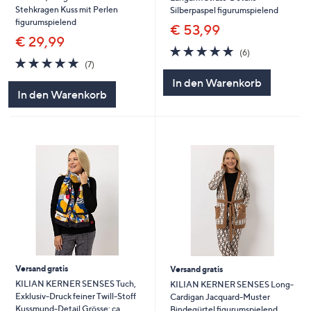
Stehkragen Kuss mit Perlen
Silberpaspel figurumspielend
figurumspielend
€ 53,99
€ 29,99
5.0
6
(6)
5.0
7
von
Bewertungen
(7)
von
Bewertungen
5
In den Warenkorb
5
In den Warenkorb
Versand gratis
Versand gratis
KILIAN KERNER SENSES Tuch,
KILIAN KERNER SENSES Long-
Exklusiv-Druck feiner Twill-Stoff
Cardigan Jacquard-Muster
Kussmund-Detail Grösse: ca.
Bindegürtel figurumspielend