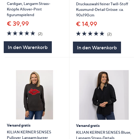
Cardigan, Langarm Strass-
Druckauswahl feiner Twill-Stoff
Knöpfe Allover-Print
Kussmund-Detail Grösse: ca.
figurumspielend
90x190cm
€ 39,99
€ 14,99
5.0
2
5.0
2
(2)
(2)
von
Bewertungen
von
Bewertungen
5
5
In den Warenkorb
In den Warenkorb
Versand gratis
Versand gratis
KILIAN KERNER SENSES
KILIAN KERNER SENSES Bluse,
Pullover, Langarm kurzer
Langarm Strass-Details