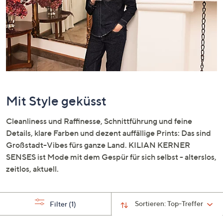
unten
oder
wischen
Sie
auf
Touch-
Geräten
nach
Mit Style geküsst
links
bzw.
Cleanliness und Raffinesse, Schnittführung und feine
rechts,
Details, klare Farben und dezent auffällige Prints: Das sind
um
Großstadt-Vibes fürs ganze Land. KILIAN KERNER
diese
SENSES ist Mode mit dem Gespür für sich selbst - alterslos,
anzuzeigen.
zeitlos, aktuell.
Sortieren:
Top-Treffer
Filter
(1)