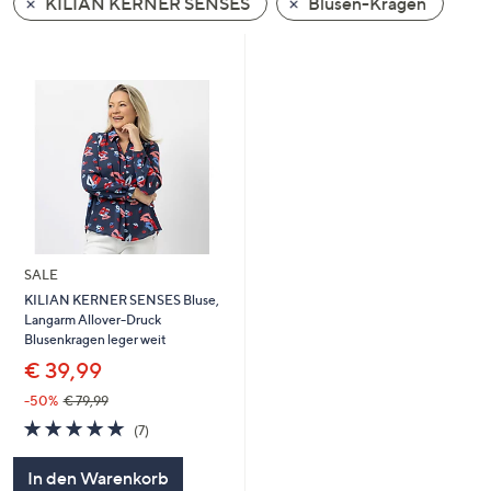
KILIAN KERNER SENSES
Blusen-Kragen
oder
wischen
Sie
auf
Touch-
Geräten
nach
links
bzw.
rechts,
SALE
um
KILIAN KERNER SENSES Bluse,
diese
Langarm Allover-Druck
anzuzeigen.
Blusenkragen leger weit
€ 39,99
-50%
€ 79,99
4.9
7
(7)
von
Bewertungen
5
In den Warenkorb