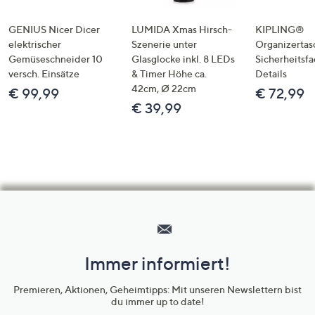
GENIUS Nicer Dicer
LUMIDA Xmas Hirsch-
KIPLING®
elektrischer
Szenerie unter
Organizertas
Gemüseschneider 10
Glasglocke inkl. 8 LEDs
Sicherheitsf
versch. Einsätze
& Timer Höhe ca.
Details
42cm, Ø 22cm
€ 99,99
€ 72,99
€ 39,99
Hilfeseiten,
Service
und
Immer informiert!
Unternehmensinformationen
Premieren, Aktionen, Geheimtipps: Mit unseren Newslettern bist
du immer up to date!