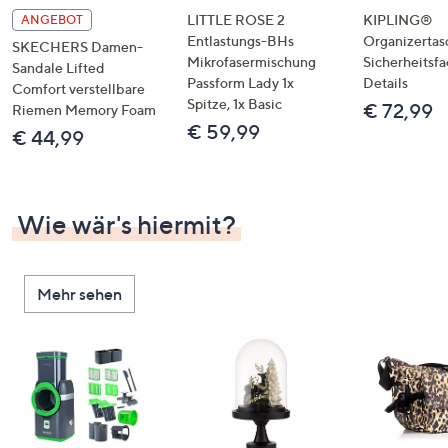
LITTLE ROSE 2
KIPLING®
ANGEBOT
Entlastungs-BHs
Organizertas
SKECHERS Damen-
Mikrofasermischung
Sicherheitsf
Sandale Lifted
Passform Lady 1x
Details
Comfort verstellbare
Spitze, 1x Basic
€ 72,99
Riemen Memory Foam
€ 59,99
€ 44,99
Wie wär's hiermit?
Mehr sehen