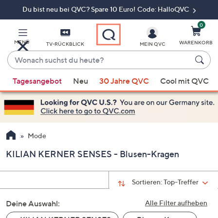
Du bist neu bei QVC? Spare 10 Euro! Code: HalloQVC
Zum
Hauptinhalt
springen
0
MENÜ
WARENKORB
TV-RÜCKBLICK
MEIN QVC
Wonach
suchst
Wenn
du
Tagesangebot
Neu
30 Jahre QVC
Cool mit QVC
Vorschläge
heute?
verfügbar
sind,
verwenden
Sie
Mode
die
KILIAN KERNER SENSES - Blusen-Kragen
Pfeiltasten
nach
oben
Sortieren:
Top-Treffer
und
Deine Auswahl:
nach
Alle Filter aufheben
unten