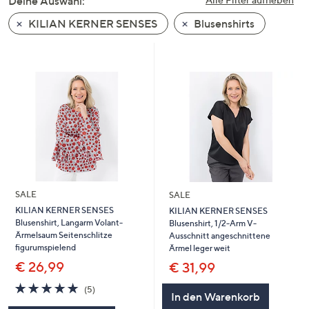
Deine Auswahl:
unten
KILIAN KERNER SENSES
Blusenshirts
oder
wischen
Sie
auf
Touch-
Geräten
nach
links
bzw.
rechts,
um
SALE
SALE
diese
KILIAN KERNER SENSES
KILIAN KERNER SENSES
Blusenshirt, Langarm Volant-
Blusenshirt, 1/2-Arm V-
anzuzeigen.
Ärmelsaum Seitenschlitze
Ausschnitt angeschnittene
figurumspielend
Ärmel leger weit
€ 26,99
€ 31,99
5.0
5
(5)
In den Warenkorb
von
Bewertungen