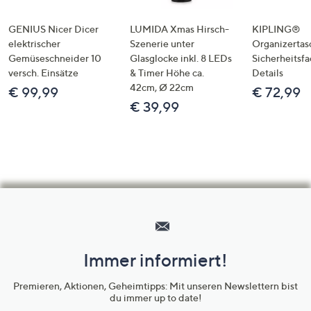
GENIUS Nicer Dicer
LUMIDA Xmas Hirsch-
KIPLING®
elektrischer
Szenerie unter
Organizertas
Gemüseschneider 10
Glasglocke inkl. 8 LEDs
Sicherheitsf
versch. Einsätze
& Timer Höhe ca.
Details
42cm, Ø 22cm
€ 99,99
€ 72,99
€ 39,99
Hilfeseiten,
Service
und
Immer informiert!
Unternehmensinformationen
Premieren, Aktionen, Geheimtipps: Mit unseren Newslettern bist
du immer up to date!