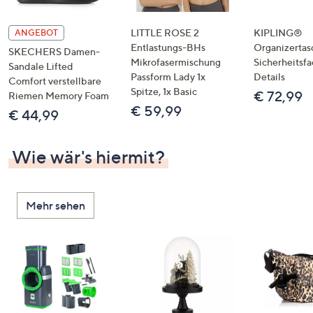
LITTLE ROSE 2
KIPLING®
ANGEBOT
Entlastungs-BHs
Organizertas
SKECHERS Damen-
Mikrofasermischung
Sicherheitsf
Sandale Lifted
Passform Lady 1x
Details
Comfort verstellbare
Spitze, 1x Basic
€ 72,99
Riemen Memory Foam
€ 59,99
€ 44,99
Wie wär's hiermit?
Mehr sehen