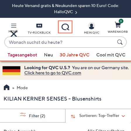
Heute Versand gratis & Neukunden sparen 10 Euro! Code:
Zum
Hauptinhalt
HalloQVC
springen
0
MENÜ
WARENKORB
TV-RÜCKBLICK
MEIN QVC
Wonach
suchst
Wenn
du
Tagesangebot
Neu
30 Jahre QVC
Cool mit QVC
Vorschläge
heute?
verfügbar
sind,
verwenden
Sie
Mode
die
KILIAN KERNER SENSES - Blusenshirts
Pfeiltasten
nach
oben
Sortieren:
Top-Treffer
Filter
(2)
und
nach
Alle Filter aufheben