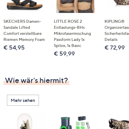
SKECHERS Damen-
LITTLE ROSE 2
KIPLING®
Sandale Lifted
Entlastungs-BHs
Organizertas
Comfort verstellbare
Mikrofasermischung
Sicherheitsf
Riemen Memory Foam
Passform Lady 1x
Details
Spitze, 1x Basic
€ 54,95
€ 72,99
€ 59,99
Wie wär's hiermit?
Mehr sehen