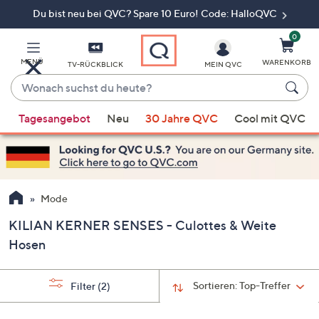
Du bist neu bei QVC? Spare 10 Euro! Code: HalloQVC
Zum
Hauptinhalt
springen
0
MENÜ
WARENKORB
TV-RÜCKBLICK
MEIN QVC
Wonach
suchst
Wenn
du
Tagesangebot
Neu
30 Jahre QVC
Cool mit QVC
Vorschläge
heute?
verfügbar
sind,
verwenden
Sie
Mode
die
KILIAN KERNER SENSES - Culottes & Weite
Pfeiltasten
Hosen
nach
oben
und
Sortieren:
Top-Treffer
Filter
(2)
nach
unten