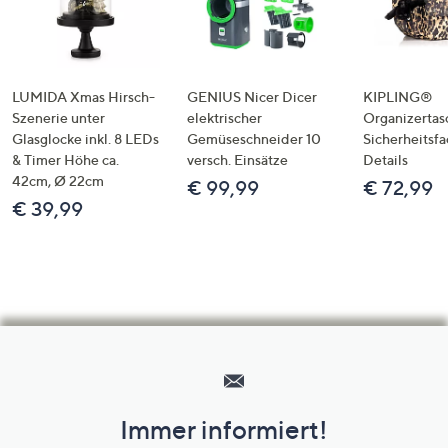
LUMIDA Xmas Hirsch-
GENIUS Nicer Dicer
KIPLING®
Szenerie unter
elektrischer
Organizertas
Glasglocke inkl. 8 LEDs
Gemüseschneider 10
Sicherheitsf
& Timer Höhe ca.
versch. Einsätze
Details
42cm, Ø 22cm
€ 99,99
€ 72,99
€ 39,99
Hilfeseiten,
Service
und
Immer informiert!
Unternehmensinformationen