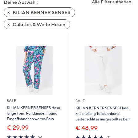
Deine Auswahl:
Alle Filter aufheben
oder
KILIAN KERNER SENSES
wischen
Sie
Culottes & Weite Hosen
auf
Touch-
Geräten
nach
links
bzw.
rechts,
um
diese
anzuzeigen.
SALE
SALE
KILIAN KERNER SENSES Hose,
KILIAN KERNER SENSES Hose,
lange Form Rundumdehnbund
knöchellang Teildehnbund
Eingriffstaschen weites Bein
Seitenschlitze ausgestelltes Bein
€ 29,99
€ 48,99
5.0
6
4.6
7
(6)
(7)