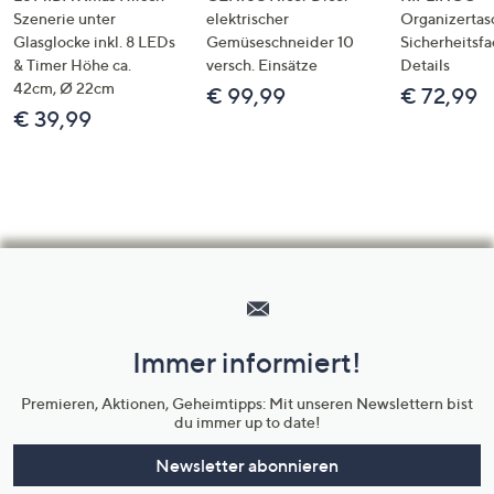
Szenerie unter
elektrischer
Organizertas
Glasglocke inkl. 8 LEDs
Gemüseschneider 10
Sicherheitsf
& Timer Höhe ca.
versch. Einsätze
Details
42cm, Ø 22cm
€ 99,99
€ 72,99
€ 39,99
Hilfeseiten,
Service
und
Immer informiert!
Unternehmensinformationen
Premieren, Aktionen, Geheimtipps: Mit unseren Newslettern bist
du immer up to date!
Newsletter abonnieren