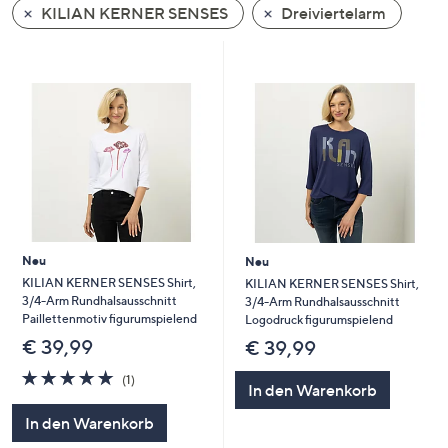
KILIAN KERNER SENSES
Dreiviertelarm
oder
wischen
Sie
auf
Touch-
Geräten
nach
links
bzw.
rechts,
um
Neu
Neu
diese
KILIAN KERNER SENSES Shirt,
KILIAN KERNER SENSES Shirt,
3/4-Arm Rundhalsausschnitt
3/4-Arm Rundhalsausschnitt
anzuzeigen.
Paillettenmotiv figurumspielend
Logodruck figurumspielend
€ 39,99
€ 39,99
5.0
1
(1)
In den Warenkorb
von
Bewertungen
5
In den Warenkorb