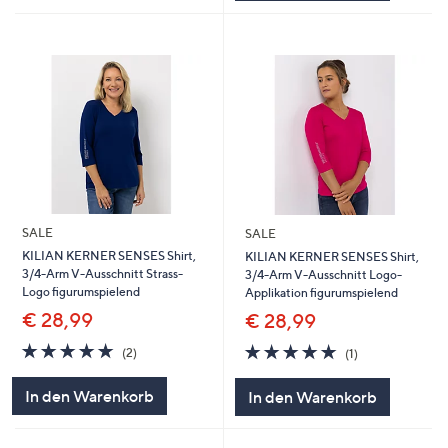
SALE
SALE
KILIAN KERNER SENSES Shirt,
KILIAN KERNER SENSES Shirt,
3/4-Arm V-Ausschnitt Strass-
3/4-Arm V-Ausschnitt Logo-
Logo figurumspielend
Applikation figurumspielend
€ 28,99
€ 28,99
5.0
2
5.0
1
(2)
(1)
von
Bewertungen
von
Bewertungen
5
5
In den Warenkorb
In den Warenkorb