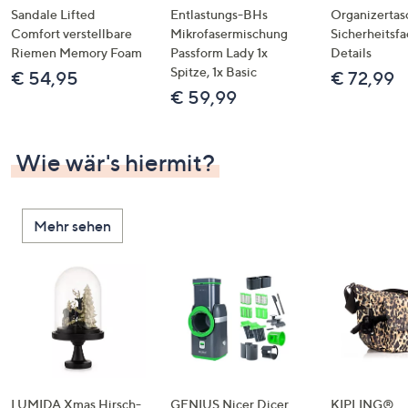
Sandale Lifted
Entlastungs-BHs
Organizertas
Comfort verstellbare
Mikrofasermischung
Sicherheitsf
Riemen Memory Foam
Passform Lady 1x
Details
Spitze, 1x Basic
€ 54,95
€ 72,99
€ 59,99
Wie wär's hiermit?
Mehr sehen
LUMIDA Xmas Hirsch-
GENIUS Nicer Dicer
KIPLING®