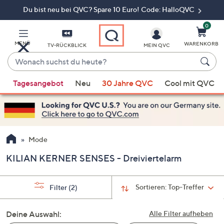
Du bist neu bei QVC? Spare 10 Euro! Code: HalloQVC
Zum
Hauptinhalt
springen
0
MENÜ
WARENKORB
TV-RÜCKBLICK
MEIN QVC
Wonach
suchst
Wenn
du
Tagesangebot
Neu
30 Jahre QVC
Cool mit QVC
Vorschläge
heute?
verfügbar
sind,
verwenden
Sie
Mode
die
KILIAN KERNER SENSES - Dreiviertelarm
Pfeiltasten
nach
oben
Sortieren:
Top-Treffer
Filter
(2)
und
nach
Deine Auswahl:
Alle Filter aufheben
unten