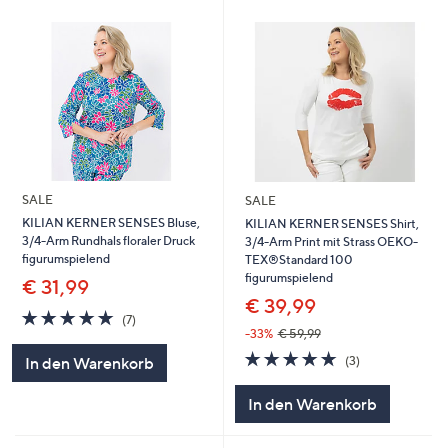
SALE
SALE
KILIAN KERNER SENSES Bluse,
KILIAN KERNER SENSES Shirt,
3/4-Arm Rundhals floraler Druck
3/4-Arm Print mit Strass OEKO-
figurumspielend
TEX®Standard 100
figurumspielend
€ 31,99
€ 39,99
5.0
7
(7)
von
Bewertungen
-33%
€ 59,99
5
4.7
3
(3)
In den Warenkorb
von
Bewertungen
5
In den Warenkorb