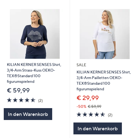
KILIAN KERNER SENSES Shirt,
SALE
3/4-Arm Strass-Kuss OEKO-
KILIAN KERNER SENSES Shirt,
TEX®Standard 100
3/4-Arm Pailletten OEKO-
figurumspielend
TEX®Standard 100
figurumspielend
€ 59,99
€ 29,99
4.5
2
(2)
von
Bewertungen
-50%
€ 59,99
5
4.5
2
In den Warenkorb
(2)
von
Bewertungen
5
In den Warenkorb