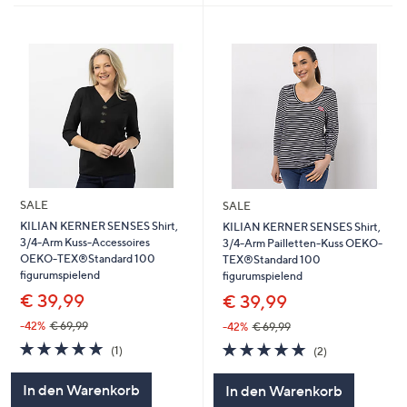
SALE
SALE
KILIAN KERNER SENSES Shirt,
KILIAN KERNER SENSES Shirt,
3/4-Arm Kuss-Accessoires
3/4-Arm Pailletten-Kuss OEKO-
OEKO-TEX®Standard 100
TEX®Standard 100
figurumspielend
figurumspielend
€ 39,99
€ 39,99
-42%
€ 69,99
-42%
€ 69,99
5.0
1
5.0
2
(1)
(2)
von
Bewertungen
von
Bewertungen
5
5
In den Warenkorb
In den Warenkorb