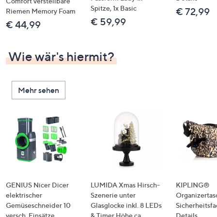
Comfort verstellbare
Spitze, 1x Basic
€ 72,99
Riemen Memory Foam
€ 59,99
€ 44,99
Wie wär's hiermit?
Mehr sehen
GENIUS Nicer Dicer
LUMIDA Xmas Hirsch-
KIPLING®
elektrischer
Szenerie unter
Organizertas
Gemüseschneider 10
Glasglocke inkl. 8 LEDs
Sicherheitsf
versch. Einsätze
& Timer Höhe ca.
Details