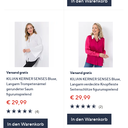
In den Warenkorb
Versand gratis
Versand gratis
KILIAN KERNER SENSES Bluse,
KILIAN KERNER SENSES Bluse,
Langarm Trompetenärmel
Langarm verdeckte Knopfleiste
gerundeter Saum
Seitenschlitze figurumspielend
figurumspielend
€ 29,99
€ 29,99
4.5
2
(2)
4.5
4
von
Bewertungen
(4)
von
Bewertungen
5
In den Warenkorb
5
In den Warenkorb