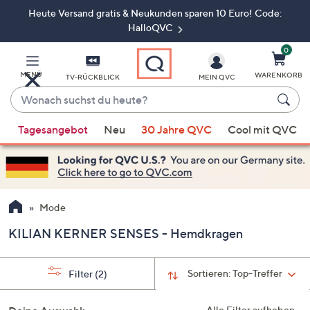
Heute Versand gratis & Neukunden sparen 10 Euro! Code:
Zum
Hauptinhalt
HalloQVC
springen
0
MENÜ
WARENKORB
TV-RÜCKBLICK
MEIN QVC
Wonach
suchst
Wenn
du
Tagesangebot
Neu
30 Jahre QVC
Cool mit QVC
Vorschläge
heute?
verfügbar
sind,
verwenden
Sie
Mode
die
KILIAN KERNER SENSES - Hemdkragen
Pfeiltasten
nach
oben
Sortieren:
Top-Treffer
Filter
(2)
und
nach
Alle Filter aufheben