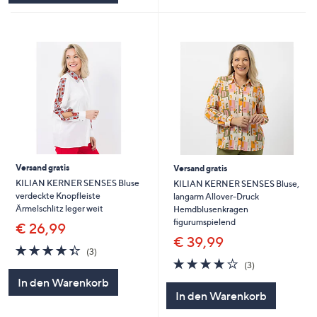
Versand gratis
Versand gratis
KILIAN KERNER SENSES Bluse
KILIAN KERNER SENSES Bluse,
verdeckte Knopfleiste
langarm Allover-Druck
Ärmelschlitz leger weit
Hemdblusenkragen
figurumspielend
€ 26,99
€ 39,99
4.3
3
(3)
von
Bewertungen
4.0
3
(3)
5
von
Bewertungen
In den Warenkorb
5
In den Warenkorb