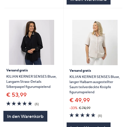
Versand gratis
Versand gratis
KILIAN KERNER SENSES Bluse,
KILIAN KERNER SENSES Bluse,
Langarm Strass-Details
langer Halbarm ausgestellter
Silberpaspel figurumspielend
Saum teilverdeckte Knöpfe
figurumspielend
€ 53,99
€ 49,99
5.0
6
(6)
von
Bewertungen
-33%
€ 74,99
5
4.8
6
(6)
In den Warenkorb
von
Bewertungen
5