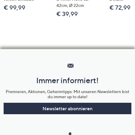
42cm, Ø 22cm
€ 99,99
€ 72,99
€ 39,99
Hilfeseiten,
Service
und
Immer informiert!
Unternehmensinformationen
Premieren, Aktionen, Geheimtipps: Mit unseren Newslettern bist
du immer up to date!
Newsletter abonnieren