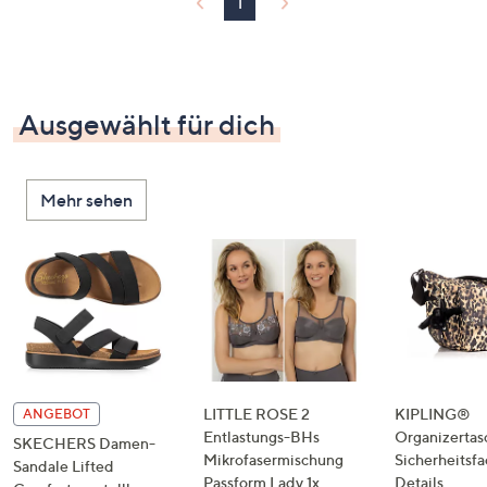
1
Ausgewählt für dich
Mehr sehen
LITTLE ROSE 2
KIPLING®
ANGEBOT
Entlastungs-BHs
Organizertas
SKECHERS Damen-
Mikrofasermischung
Sicherheitsf
Sandale Lifted
Passform Lady 1x
Details