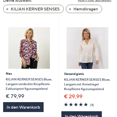
Deine Auswahl:
unten
KILIAN KERNER SENSES
Hemdkragen
oder
wischen
Sie
auf
Touch-
Geräten
nach
links
bzw.
rechts,
um
Neu
Versand gratis
diese
KILIAN KERNER SENSES Bluse,
KILIAN KERNER SENSES Bluse,
Langarm verdeckte Knopfleiste
Langarm mit Ärmelriegel
anzuzeigen.
Exklusivprint figurumspielend
Knopfleiste figurumspielend
€ 79,99
€ 29,99
5.0
4
(4)
In den Warenkorb
von
Bewertungen
5
In den Warenkorb