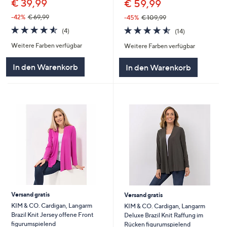
€ 39,99
€ 59,99
-42%
€ 69,99
-45%
€ 109,99
4.5
4
4.5
14
(4)
(14)
von
Bewertungen
von
Bewertungen
Weitere Farben verfügbar
Weitere Farben verfügbar
5
5
In den Warenkorb
In den Warenkorb
Versand gratis
Versand gratis
KIM & CO. Cardigan, Langarm
KIM & CO. Cardigan, Langarm
Brazil Knit Jersey offene Front
Deluxe Brazil Knit Raffung im
figurumspielend
Rücken figurumspielend