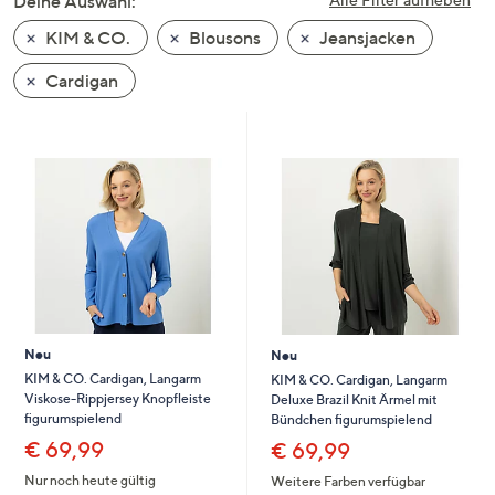
Deine Auswahl:
unten
KIM & CO.
Blousons
Jeansjacken
oder
wischen
Cardigan
Sie
auf
Touch-
Geräten
nach
links
bzw.
rechts,
um
diese
Neu
Neu
anzuzeigen.
KIM & CO. Cardigan, Langarm
KIM & CO. Cardigan, Langarm
Viskose-Rippjersey Knopfleiste
Deluxe Brazil Knit Ärmel mit
figurumspielend
Bündchen figurumspielend
€ 69,99
€ 69,99
Nur noch heute gültig
Weitere Farben verfügbar