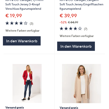
Soft Touch Jersey 3-Knopf
Soft Touch Jersey Eingrifftaschen
Verschluss figurumspielend
figurumspielend
€ 19,99
€ 39,99
4.0
3
-52%
€ 84,99
(3)
von
Bewertungen
3.9
7
(7)
Weitere Farben verfügbar
5
von
Bewertungen
Weitere Farben verfügbar
5
In den Warenkorb
In den Warenkorb
Versand gratis
Versand gratis