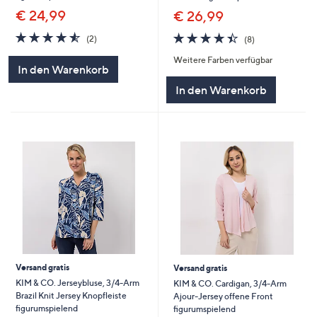
€ 24,99
€ 26,99
4.5
2
4.4
8
(2)
(8)
von
Bewertungen
von
Bewertungen
Weitere Farben verfügbar
5
5
In den Warenkorb
In den Warenkorb
Versand gratis
Versand gratis
KIM & CO. Jerseybluse, 3/4-Arm
KIM & CO. Cardigan, 3/4-Arm
Brazil Knit Jersey Knopfleiste
Ajour-Jersey offene Front
figurumspielend
figurumspielend