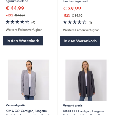
figurumspielend
Taschen leger weit
€ 44,99
€ 39,99
-40%
€ 74,99
-52%
€ 84,99
4.0
4
4.0
1
(4)
(1)
von
Bewertungen
von
Bewertungen
Weitere Farben verfügbar
Weitere Farben verfügbar
5
5
In den Warenkorb
In den Warenkorb
Versand gratis
Versand gratis
KIM & CO. Cardigan, Langarm
KIM & CO. Cardigan, Langarm