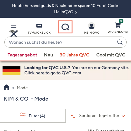
Heute Versand gratis & Neukunden sparen 10 Euro! Code:
Zum
Hauptinhalt
HalloQVC
springen
0
MENÜ
WARENKORB
TV-RÜCKBLICK
MEIN QVC
Wonach
suchst
Wenn
du
Tagesangebot
Neu
30 Jahre QVC
Cool mit QVC
Vorschläge
heute?
verfügbar
sind,
verwenden
Sie
Mode
die
KIM & CO. - Mode
Pfeiltasten
nach
oben
Sortieren:
Top-Treffer
Filter
(4)
und
nach
Alle Filter aufheben