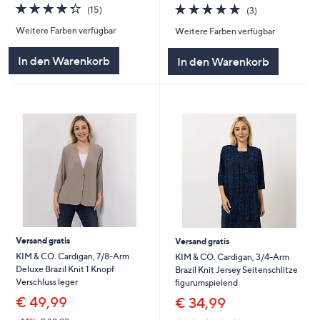
4.3
15
5.0
3
(15)
(3)
von
Bewertungen
von
Bewertungen
Weitere Farben verfügbar
Weitere Farben verfügbar
5
5
In den Warenkorb
In den Warenkorb
Versand gratis
Versand gratis
KIM & CO. Cardigan, 7/8-Arm
KIM & CO. Cardigan, 3/4-Arm
Deluxe Brazil Knit 1 Knopf
Brazil Knit Jersey Seitenschlitze
Verschluss leger
figurumspielend
€ 49,99
€ 34,99