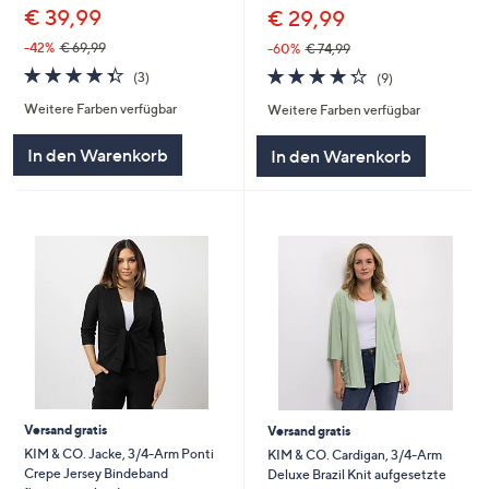
€ 39,99
€ 29,99
-42%
€ 69,99
-60%
€ 74,99
4.3
3
4.2
9
(3)
(9)
von
Bewertungen
von
Bewertungen
Weitere Farben verfügbar
Weitere Farben verfügbar
5
5
In den Warenkorb
In den Warenkorb
Versand gratis
Versand gratis
KIM & CO. Jacke, 3/4-Arm Ponti
KIM & CO. Cardigan, 3/4-Arm
Crepe Jersey Bindeband
Deluxe Brazil Knit aufgesetzte