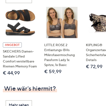
LITTLE ROSE 2
KIPLING®
ANGEBOT
Entlastungs-BHs
Organizertas
SKECHERS Damen-
Mikrofasermischung
Sicherheitsf
Sandale Lifted
Passform Lady 1x
Details
Comfort verstellbare
Spitze, 1x Basic
€ 72,99
Riemen Memory Foam
€ 59,99
€ 44,99
Wie wär's hiermit?
Mehr sehen