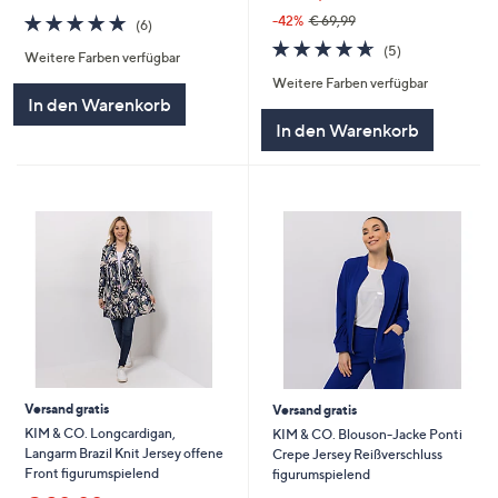
4.7
6
-42%
€ 69,99
(6)
von
Bewertungen
4.6
5
(5)
Weitere Farben verfügbar
5
von
Bewertungen
Weitere Farben verfügbar
5
In den Warenkorb
In den Warenkorb
Versand gratis
Versand gratis
KIM & CO. Longcardigan,
KIM & CO. Blouson-Jacke Ponti
Langarm Brazil Knit Jersey offene
Crepe Jersey Reißverschluss
Front figurumspielend
figurumspielend