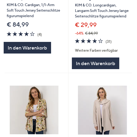
KIM & CO. Cardigan, 1/1-Arm
KIM & CO. Longcardigan,
Soft Touch Jersey Seitenschlitze
Langarm Soft Touch Jersey lange
figurumspielend
Seitenschlitze figurumspielend
€ 84,99
€ 29,99
3.8
4
-64%
€ 84,99
(4)
von
Bewertungen
3.6
31
(31)
5
von
Bewertungen
In den Warenkorb
Weitere Farben verfügbar
5
In den Warenkorb