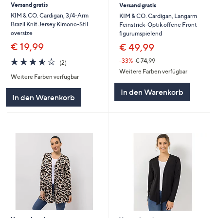
Versand gratis
Versand gratis
KIM & CO. Cardigan, 3/4-Arm
KIM & CO. Cardigan, Langarm
Brazil Knit Jersey Kimono-Stil
Feinstrick-Optik offene Front
oversize
figurumspielend
€ 19,99
€ 49,99
3.5
2
-33%
€ 74,99
(2)
von
Bewertungen
Weitere Farben verfügbar
Weitere Farben verfügbar
5
In den Warenkorb
In den Warenkorb