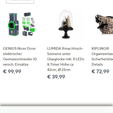
GENIUS Nicer Dicer
LUMIDA Xmas Hirsch-
KIPLING®
elektrischer
Szenerie unter
Organizertas
Gemüseschneider 10
Glasglocke inkl. 8 LEDs
Sicherheitsf
versch. Einsätze
& Timer Höhe ca.
Details
42cm, Ø 22cm
€ 99,99
€ 72,99
€ 39,99
Hilfeseiten,