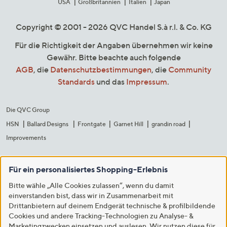
USA
Großbritannien
Italien
Japan
Copyright © 2001 - 2026 QVC Handel S.à r.l. & Co. KG
Für die Richtigkeit der Angaben übernehmen wir keine
Gewähr. Bitte beachte auch folgende
AGB
, die
Datenschutzbestimmungen
, die
Community
Standards
und das
Impressum
.
Die QVC Group
HSN
Ballard Designs
Frontgate
Garnet Hill
grandin road
Improvements
Für ein personalisiertes Shopping-Erlebnis
Bitte wähle „Alle Cookies zulassen“, wenn du damit
einverstanden bist, dass wir in Zusammenarbeit mit
Drittanbietern auf deinem Endgerät technische & profilbildende
Cookies und andere Tracking-Technologien zu Analyse- &
Marketingzwecken einsetzen und auslesen. Wir nutzen diese für