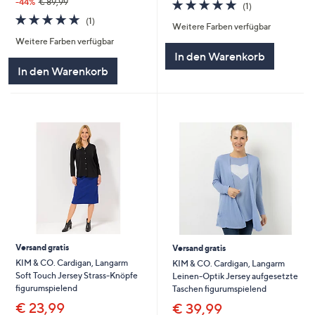
5.0
1
-44%
€ 89,99
(1)
von
Bewertungen
5.0
1
(1)
Weitere Farben verfügbar
5
von
Bewertungen
Weitere Farben verfügbar
5
In den Warenkorb
In den Warenkorb
Versand gratis
Versand gratis
KIM & CO. Cardigan, Langarm
KIM & CO. Cardigan, Langarm
Soft Touch Jersey Strass-Knöpfe
Leinen-Optik Jersey aufgesetzte
figurumspielend
Taschen figurumspielend
€ 23,99
€ 39,99