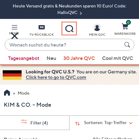
Heute Versand gratis & Neukunden sparen 10 Euro! Code:
Zum
Hauptinhalt
HalloQVC
springen
0
MENÜ
WARENKORB
TV-RÜCKBLICK
MEIN QVC
Wonach
suchst
Wenn
du
Tagesangebot
Neu
30 Jahre QVC
Cool mit QVC
Vorschläge
heute?
verfügbar
sind,
verwenden
Sie
Mode
die
KIM & CO. - Mode
Pfeiltasten
nach
oben
Sortieren:
Top-Treffer
Filter
(4)
und
nach
Alle Filter aufheben