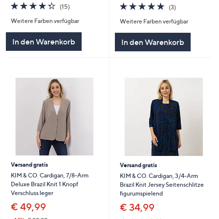
4.3
15
5.0
3
(15)
(3)
von
Bewertungen
von
Bewertungen
Weitere Farben verfügbar
Weitere Farben verfügbar
5
5
In den Warenkorb
In den Warenkorb
Versand gratis
Versand gratis
KIM & CO. Cardigan, 7/8-Arm
KIM & CO. Cardigan, 3/4-Arm
Deluxe Brazil Knit 1 Knopf
Brazil Knit Jersey Seitenschlitze
Verschluss leger
figurumspielend
€ 49,99
€ 34,99