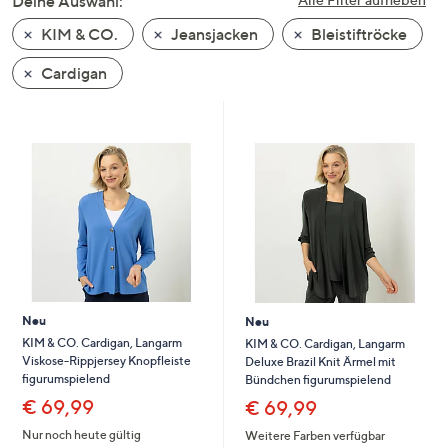
Deine Auswahl:
unten
KIM & CO.
Jeansjacken
Bleistiftröcke
oder
wischen
Cardigan
Sie
auf
Touch-
Geräten
nach
links
bzw.
rechts,
um
diese
Neu
Neu
anzuzeigen.
KIM & CO. Cardigan, Langarm
KIM & CO. Cardigan, Langarm
Viskose-Rippjersey Knopfleiste
Deluxe Brazil Knit Ärmel mit
figurumspielend
Bündchen figurumspielend
€ 69,99
€ 69,99
Nur noch heute gültig
Weitere Farben verfügbar