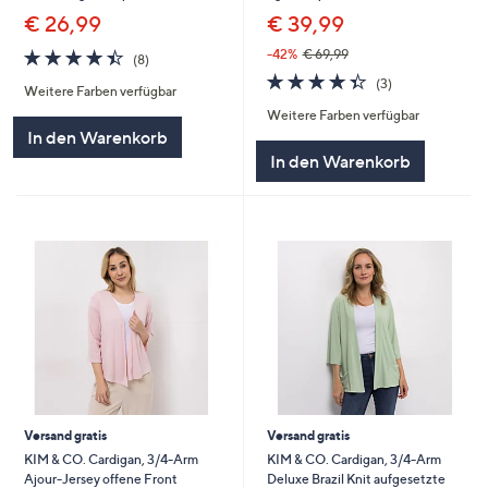
€ 26,99
€ 39,99
4.4
8
-42%
€ 69,99
(8)
von
Bewertungen
4.3
3
(3)
Weitere Farben verfügbar
5
von
Bewertungen
Weitere Farben verfügbar
5
In den Warenkorb
In den Warenkorb
Versand gratis
Versand gratis
KIM & CO. Cardigan, 3/4-Arm
KIM & CO. Cardigan, 3/4-Arm
Ajour-Jersey offene Front
Deluxe Brazil Knit aufgesetzte