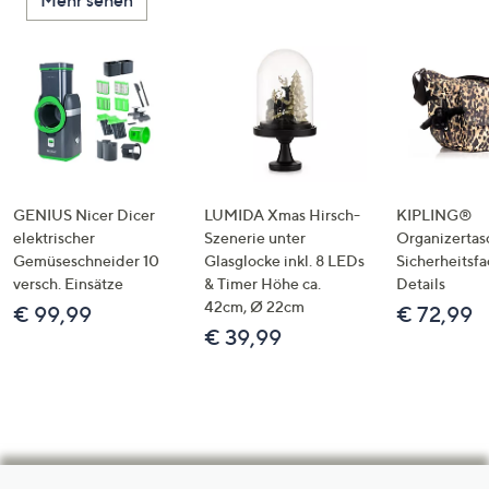
Mehr sehen
GENIUS Nicer Dicer
LUMIDA Xmas Hirsch-
KIPLING®
elektrischer
Szenerie unter
Organizertas
Gemüseschneider 10
Glasglocke inkl. 8 LEDs
Sicherheitsf
versch. Einsätze
& Timer Höhe ca.
Details
42cm, Ø 22cm
€ 99,99
€ 72,99
€ 39,99
Hilfeseiten,