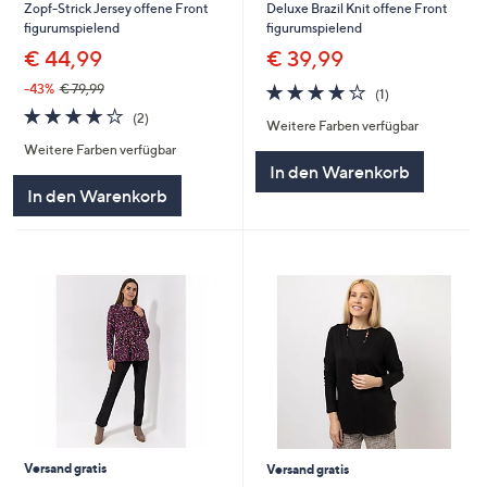
Zopf-Strick Jersey offene Front
Deluxe Brazil Knit offene Front
figurumspielend
figurumspielend
€ 44,99
€ 39,99
4.0
1
-43%
€ 79,99
(1)
von
Bewertungen
4.0
2
(2)
Weitere Farben verfügbar
5
von
Bewertungen
Weitere Farben verfügbar
5
In den Warenkorb
In den Warenkorb
Versand gratis
Versand gratis