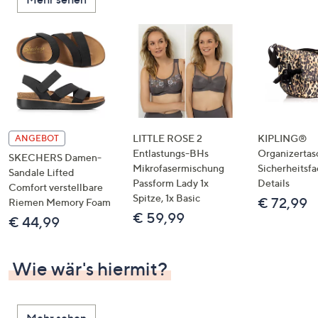
LITTLE ROSE 2
KIPLING®
ANGEBOT
Entlastungs-BHs
Organizertas
SKECHERS Damen-
Mikrofasermischung
Sicherheitsf
Sandale Lifted
Passform Lady 1x
Details
Comfort verstellbare
Spitze, 1x Basic
€ 72,99
Riemen Memory Foam
€ 59,99
€ 44,99
Wie wär's hiermit?