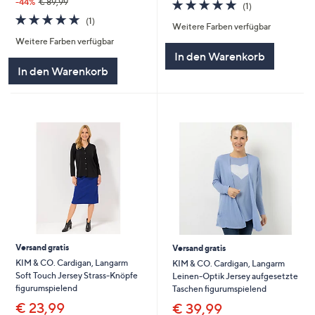
5.0
1
-44%
€ 89,99
(1)
von
Bewertungen
5.0
1
(1)
Weitere Farben verfügbar
5
von
Bewertungen
Weitere Farben verfügbar
5
In den Warenkorb
In den Warenkorb
Versand gratis
Versand gratis
KIM & CO. Cardigan, Langarm
KIM & CO. Cardigan, Langarm
Soft Touch Jersey Strass-Knöpfe
Leinen-Optik Jersey aufgesetzte
figurumspielend
Taschen figurumspielend
€ 23,99
€ 39,99