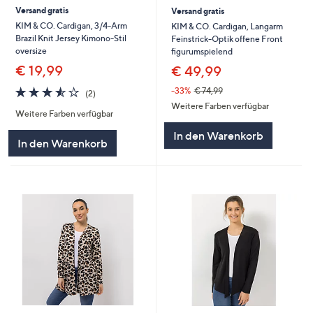
Versand gratis
Versand gratis
KIM & CO. Cardigan, 3/4-Arm
KIM & CO. Cardigan, Langarm
Brazil Knit Jersey Kimono-Stil
Feinstrick-Optik offene Front
oversize
figurumspielend
€ 19,99
€ 49,99
3.5
2
-33%
€ 74,99
(2)
von
Bewertungen
Weitere Farben verfügbar
Weitere Farben verfügbar
5
In den Warenkorb
In den Warenkorb