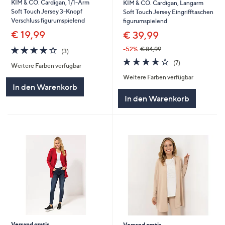
KIM & CO. Cardigan, 1/1-Arm
KIM & CO. Cardigan, Langarm
Soft Touch Jersey 3-Knopf
Soft Touch Jersey Eingrifftaschen
Verschluss figurumspielend
figurumspielend
€ 19,99
€ 39,99
4.0
3
-52%
€ 84,99
(3)
von
Bewertungen
3.9
7
(7)
Weitere Farben verfügbar
5
von
Bewertungen
Weitere Farben verfügbar
5
In den Warenkorb
In den Warenkorb
Versand gratis
Versand gratis