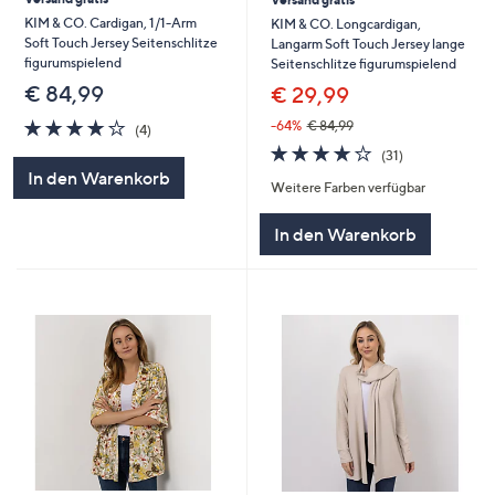
KIM & CO. Cardigan, 1/1-Arm
KIM & CO. Longcardigan,
Soft Touch Jersey Seitenschlitze
Langarm Soft Touch Jersey lange
figurumspielend
Seitenschlitze figurumspielend
€ 84,99
€ 29,99
3.8
4
-64%
€ 84,99
(4)
von
Bewertungen
3.6
31
(31)
5
von
Bewertungen
In den Warenkorb
Weitere Farben verfügbar
5
In den Warenkorb