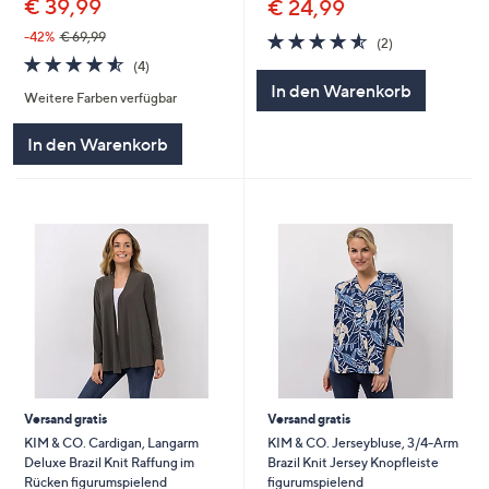
€ 39,99
€ 24,99
4.5
2
-42%
€ 69,99
(2)
von
Bewertungen
4.5
4
(4)
5
von
Bewertungen
In den Warenkorb
Weitere Farben verfügbar
5
In den Warenkorb
Versand gratis
Versand gratis
KIM & CO. Cardigan, Langarm
KIM & CO. Jerseybluse, 3/4-Arm
Deluxe Brazil Knit Raffung im
Brazil Knit Jersey Knopfleiste
Rücken figurumspielend
figurumspielend