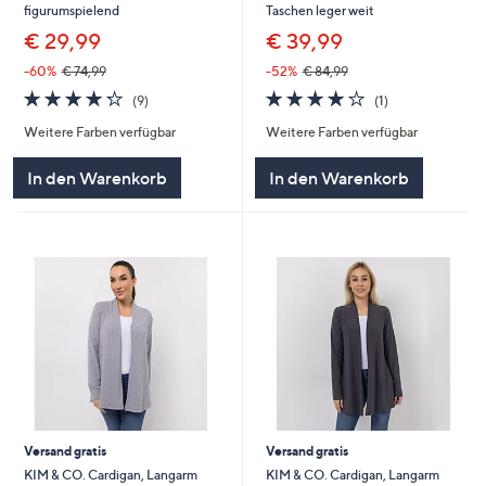
figurumspielend
Taschen leger weit
€ 29,99
€ 39,99
-60%
€ 74,99
-52%
€ 84,99
4.2
9
4.0
1
(9)
(1)
von
Bewertungen
von
Bewertungen
Weitere Farben verfügbar
Weitere Farben verfügbar
5
5
In den Warenkorb
In den Warenkorb
Versand gratis
Versand gratis
KIM & CO. Cardigan, Langarm
KIM & CO. Cardigan, Langarm