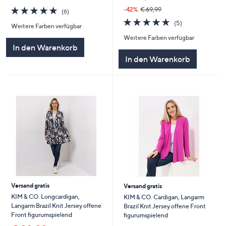
4.7
6
-42%
€ 69,99
(6)
von
Bewertungen
4.6
5
(5)
Weitere Farben verfügbar
5
von
Bewertungen
Weitere Farben verfügbar
5
In den Warenkorb
In den Warenkorb
Versand gratis
Versand gratis
KIM & CO. Longcardigan,
KIM & CO. Cardigan, Langarm
Langarm Brazil Knit Jersey offene
Brazil Knit Jersey offene Front
Front figurumspielend
figurumspielend