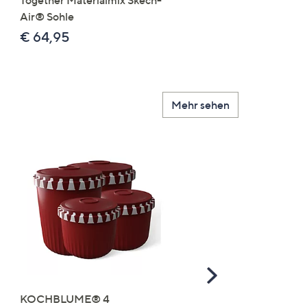
Together Materialmix Skech-
leger weit
Air® Sohle
€ 24,99
€ 64,95
Mehr sehen
Scroll
Right
KOCHBLUME® 4
you:ly Pure Protein Limo