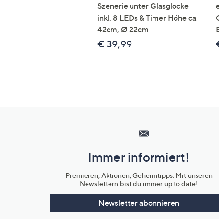
Szenerie unter Glasglocke
inkl. 8 LEDs & Timer Höhe ca.
42cm, Ø 22cm
€ 39,99
Hilfeseiten,
Service
und
Immer informiert!
Unternehmensinformationen
Premieren, Aktionen, Geheimtipps: Mit unseren
Newslettern bist du immer up to date!
Newsletter abonnieren