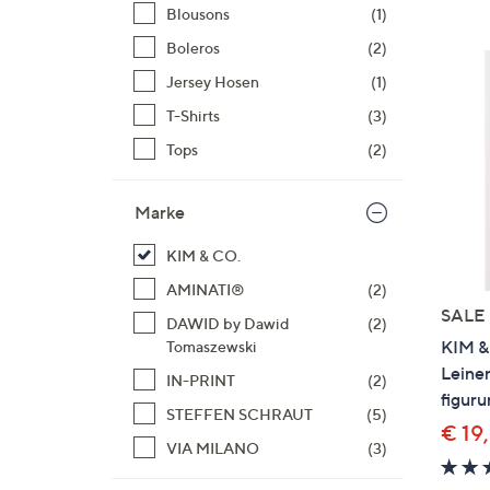
Si
Blousons
(1)
au
Boleros
(2)
T
Jersey Hosen
(1)
G
n
T-Shirts
(3)
li
Tops
(2)
b
re
Marke
u
di
KIM & CO.
an
AMINATI®
(2)
SALE
DAWID by Dawid
(2)
KIM &
Tomaszewski
Leinen
IN-PRINT
(2)
figur
STEFFEN SCHRAUT
(5)
€ 19
VIA MILANO
(3)