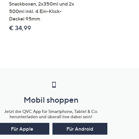
Snackboxen, 2x350ml und 2x
Lysin 575g für 25 Portio
500ml inkl. 4 Ein-Klick-
€ 49,99
Deckel 95mm
€ 86,94 /1 kg
€ 34,99
Mobil shoppen
Jetzt die QVC App für Smartphone, Tablet & Co.
herunterladen und überall live dabei sein!
Für Apple
Für Android