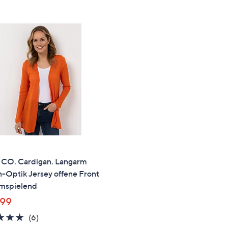
e
f
ouch-
eräten
ach
nks
zw.
chts,
m
ese
zuzeigen.
 CO. Cardigan. Langarm
-Optik Jersey offene Front
umspielend
,99
5.0
6
(6)