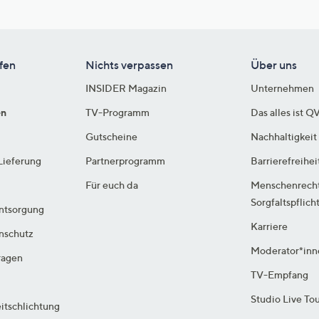
fen
Nichts verpassen
Über uns
INSIDER Magazin
Unternehmen
en
TV-Programm
Das alles ist Q
Gutscheine
Nachhaltigkeit
Lieferung
Partnerprogramm
Barrierefreihei
Für euch da
Menschenrech
Sorgfaltspflich
ntsorgung
Karriere
enschutz
Moderator*inn
ragen
TV-Empfang
Studio Live To
itschlichtung