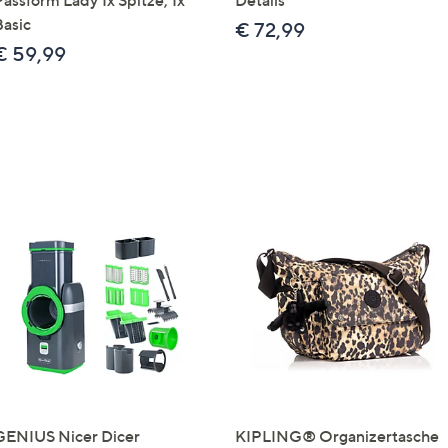
Passform Lady 1x Spitze, 1x
Details
Basic
€ 72,99
€ 59,99
GENIUS Nicer Dicer
KIPLING® Organizertasche