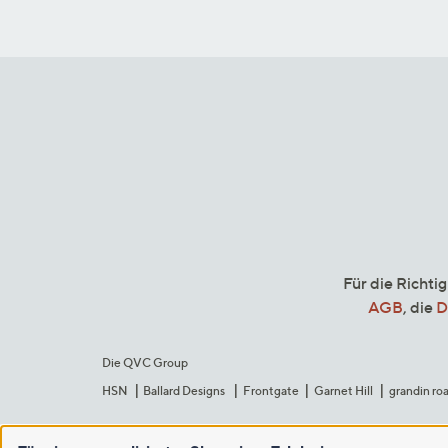
Für die Richti
AGB
, die
D
Die QVC Group
HSN
Ballard Designs
Frontgate
Garnet Hill
grandin ro