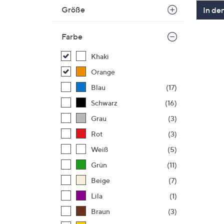
Größe
In de
Farbe
Khaki
Orange
Blau
(17)
Schwarz
(16)
Grau
(3)
Rot
(3)
Weiß
(5)
Grün
(11)
Beige
(7)
Lila
(1)
Braun
(3)