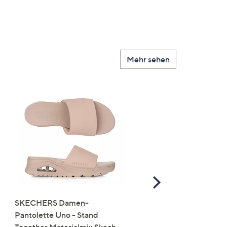
Mehr sehen
Scroll
Right
SKECHERS Damen-
JERYMOOD HOMEWEA
Pantolette Uno - Stand
Tops Mikrofaser Seitensc