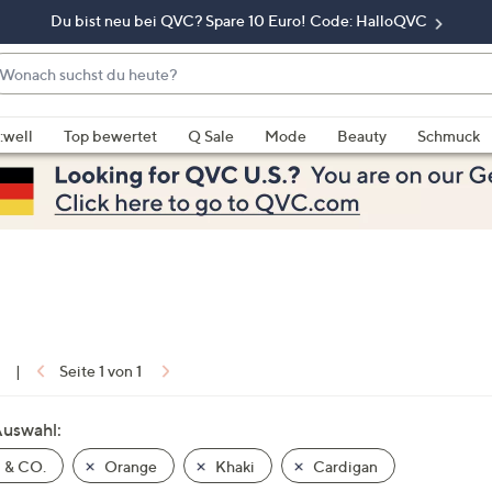
Du bist neu bei QVC? Spare 10 Euro! Code: HalloQVC
onach
chst
enn
u
rschläge
:well
Top bewertet
Q Sale
Mode
Beauty
Schmuck
eute?
rfügbar
nd,
erwenden
e
e
eiltasten
ach
ben
nd
1
|
Seite 1 von 1
ach
nten
Auswahl:
der
 & CO.
Orange
Khaki
Cardigan
ischen