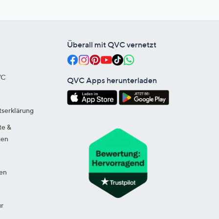
Überall mit QVC vernetzt
VC
QVC Apps herunterladen
tserklärung
te &
ten
en
ur