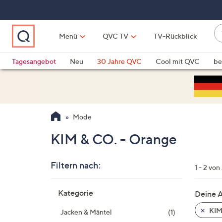
Zum
Hauptinhalt
springen
W
Menü
QVC TV
TV-Rückblick
su
W
d
Vo
Tagesangebot
Neu
30 Jahre QVC
Cool mit QVC
be
h
ve
QLINARISCH
Technik
si
v
Si
Mode
di
Pf
KIM & CO. - Orange
n
o
Filtern nach:
u
1 - 2 von
n
Zur
u
Kategorie
Deine 
Produktliste
o
springen
KIM
Jacken & Mäntel
(1)
w