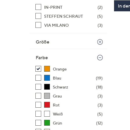
In de
IN-PRINT
(2)
STEFFEN SCHRAUT
(5)
VIA MILANO
(3)
Größe
Farbe
Orange
Blau
(19)
Schwarz
(18)
Grau
(3)
Rot
(3)
Weiß
(5)
Grün
(12)