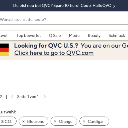
Du bist neu bei QVC? Spare 10 Euro! Code: HalloQVC
onach
chst
enn
u
rschläge
:well
Top bewertet
Q Sale
Mode
Beauty
Schmuck
eute?
rfügbar
nd,
erwenden
e
e
eiltasten
ach
ben
nd
 2
|
Seite 1 von 1
ach
nten
Auswahl:
der
 & CO.
Blousons
Orange
Cardigan
ischen