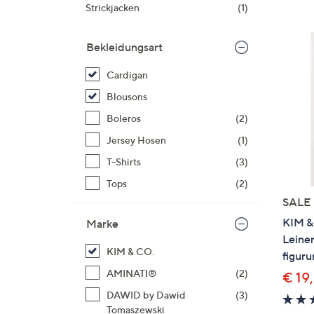
Si
Strickjacken
(1)
au
T
Bekleidungsart
G
n
Cardigan
li
Blousons
b
Boleros
(2)
re
Jersey Hosen
(1)
u
di
T-Shirts
(3)
an
Tops
(2)
SALE
KIM &
Marke
Leinen
KIM & CO.
figur
AMINATI®
(2)
€ 19
DAWID by Dawid
(3)
Tomaszewski