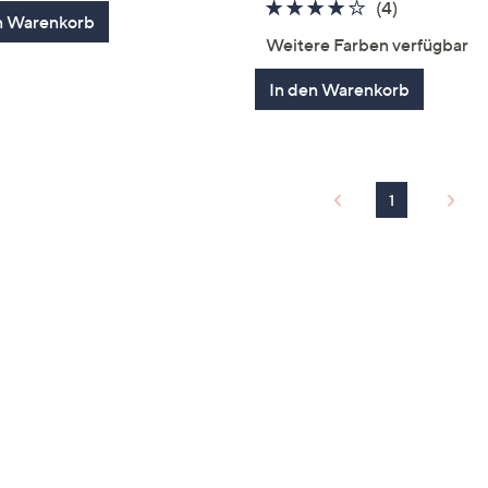
von
Bewertungen
4.0
4
(4)
n Warenkorb
5
von
Bewertung
Weitere Farben verfügbar
5
In den Warenkorb
1