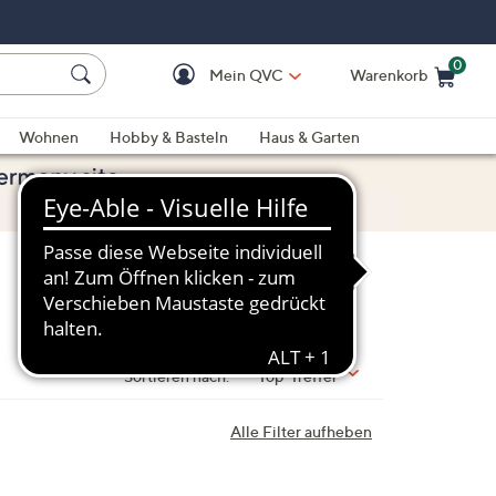
0
Mein QVC
Warenkorb
Einkaufswagen ist le
Wohnen
Hobby & Basteln
Haus & Garten
Sortieren nach:
Top-Treffer
Alle Filter aufheben