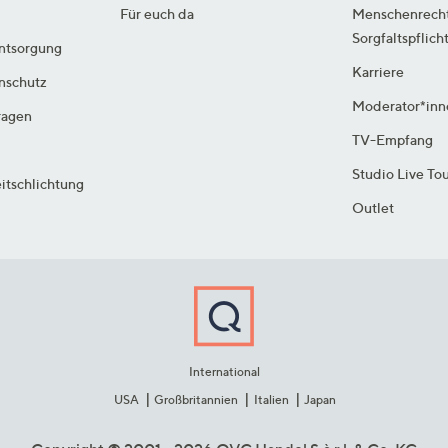
Für euch da
Menschenrech
Sorgfaltspflich
ntsorgung
Karriere
enschutz
Moderator*inn
ragen
TV-Empfang
Studio Live To
itschlichtung
Outlet
International
USA
Großbritannien
Italien
Japan