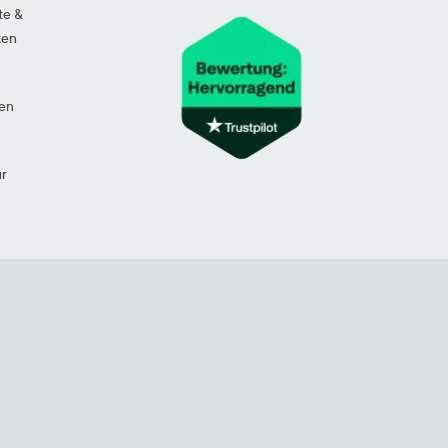
te &
ten
en
ur