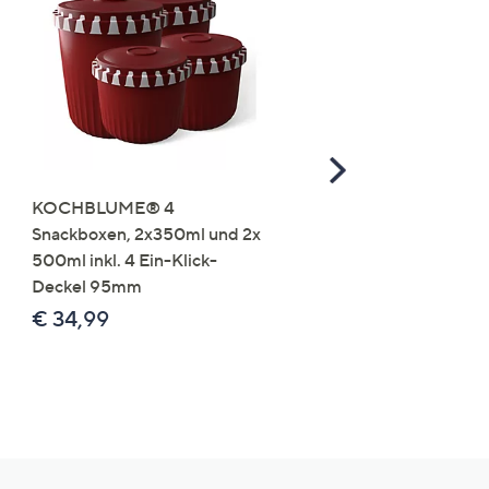
Scroll
Right
KOCHBLUME® 4
you:ly Pure Protein Limo
Snackboxen, 2x350ml und 2x
Lysin 575g für 25 Portio
500ml inkl. 4 Ein-Klick-
€ 49,99
Deckel 95mm
€ 86,94 /1 kg
€ 34,99