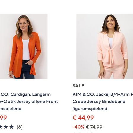
e
f
ouch-
eräten
ach
nks
zw.
chts,
m
ese
zuzeigen.
SALE
 CO. Cardigan. Langarm
KIM & CO. Jacke, 3/4-Arm 
-Optik Jersey offene Front
Crepe Jersey Bindeband
umspielend
figurumspielend
,99
€ 44,99
5.0
6
(6)
-40%
€ 74,99