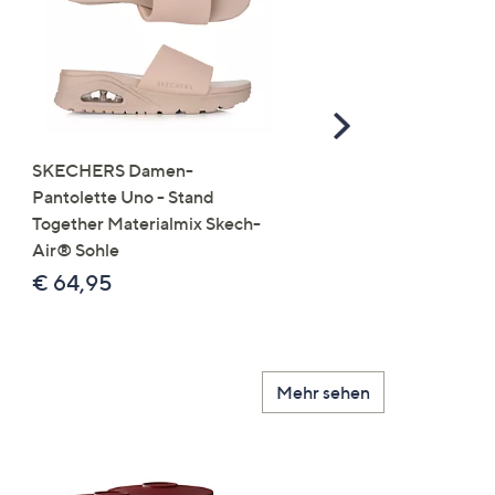
Scroll
Right
SKECHERS Damen-
JERYMOOD HOMEWEA
Pantolette Uno - Stand
Tops Mikrofaser Seitensc
Together Materialmix Skech-
leger weit
Air® Sohle
€ 24,99
€ 64,95
Mehr sehen