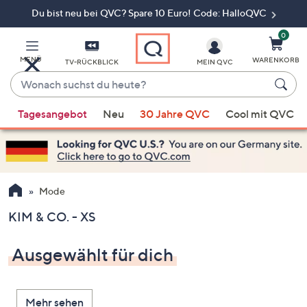
Du bist neu bei QVC? Spare 10 Euro! Code: HalloQVC
Zum
Hauptinhalt
springen
0
MENÜ
WARENKORB
TV-RÜCKBLICK
MEIN QVC
Wonach
suchst
Wenn
du
Tagesangebot
Neu
30 Jahre QVC
Cool mit QVC
Vorschläge
heute?
verfügbar
sind,
verwenden
Sie
Mode
die
KIM & CO. - XS
Pfeiltasten
nach
Ausgewählt für dich
oben
und
nach
Mehr sehen
unten