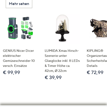
Mehr sehen
GENIUS Nicer Dicer
LUMIDA Xmas Hirsch-
KIPLING®
elektrischer
Szenerie unter
Organizertas
Gemüseschneider 10
Glasglocke inkl. 8 LEDs
Sicherheitsf
versch. Einsätze
& Timer Höhe ca.
Details
42cm, Ø 22cm
€ 99,99
€ 72,99
€ 39,99