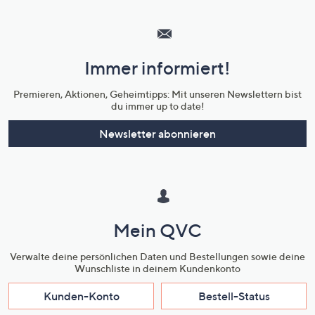
Hilfeseiten,
Service
und
Immer informiert!
Unternehmensinformationen
Premieren, Aktionen, Geheimtipps: Mit unseren Newslettern bist
du immer up to date!
Newsletter abonnieren
Mein QVC
Verwalte deine persönlichen Daten und Bestellungen sowie deine
Wunschliste in deinem Kundenkonto
Kunden-Konto
Bestell-Status