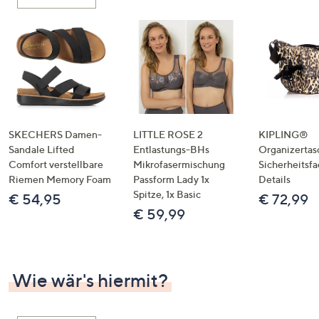
oder
wischen
Sie
auf
Touch-
Geräten
nach
links
SKECHERS Damen-
LITTLE ROSE 2
KIPLING®
bzw.
Sandale Lifted
Entlastungs-BHs
Organizertas
Comfort verstellbare
Mikrofasermischung
Sicherheitsf
rechts,
Riemen Memory Foam
Passform Lady 1x
Details
um
Spitze, 1x Basic
€ 54,95
€ 72,99
diese
€ 59,99
anzuzeigen.
Wie wär's hiermit?