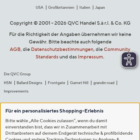
USA
Großbritannien
Italien
Japan
Copyright © 2001 - 2026 QVC Handel S.à r.l. & Co. KG
Für die Richtigkeit der Angaben übernehmen wir keine
Gewähr. Bitte beachte auch folgende
AGB
, die
Datenschutzbestimmungen
, die
Community
Standards
und das
Impressum
.
Die QVC Group
HSN
Ballard Designs
Frontgate
Garnet Hill
grandin road
Improvements
Für ein personalisiertes Shopping-Erlebnis
Bitte wähle „Alle Cookies zulassen“, wenn du damit
einverstanden bist, dass wir in Zusammenarbeit mit
Drittanbietern auf deinem Endgerät technische & profilbildende
Cookies und andere Tracking-Technologien zu Analyse- &