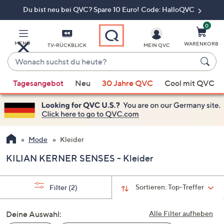
Du bist neu bei QVC? Spare 10 Euro! Code: HalloQVC
Zum
Hauptinhalt
springen
0
MENÜ
WARENKORB
TV-RÜCKBLICK
MEIN QVC
Wonach
suchst
Wenn
du
Tagesangebot
Neu
30 Jahre QVC
Cool mit QVC
Vorschläge
heute?
verfügbar
sind,
verwenden
Sie
Mode
Kleider
die
KILIAN KERNER SENSES - Kleider
Pfeiltasten
nach
oben
Sortieren:
Top-Treffer
Filter
(2)
und
nach
Deine Auswahl:
Alle Filter aufheben
unten