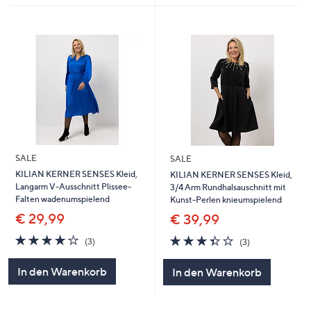
SALE
SALE
KILIAN KERNER SENSES Kleid,
KILIAN KERNER SENSES Kleid,
Langarm V-Ausschnitt Plissee-
3/4 Arm Rundhalsauschnitt mit
Falten wadenumspielend
Kunst-Perlen knieumspielend
€ 29,99
€ 39,99
4.0
3
3.3
3
(3)
(3)
von
Bewertungen
von
Bewertungen
5
5
In den Warenkorb
In den Warenkorb