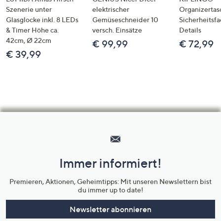
Szenerie unter
elektrischer
Organizertas
Glasglocke inkl. 8 LEDs
Gemüseschneider 10
Sicherheitsf
& Timer Höhe ca.
versch. Einsätze
Details
42cm, Ø 22cm
€ 99,99
€ 72,99
€ 39,99
Hilfeseiten,
Service
und
Immer informiert!
Unternehmensinformationen
Premieren, Aktionen, Geheimtipps: Mit unseren Newslettern bist
du immer up to date!
Newsletter abonnieren