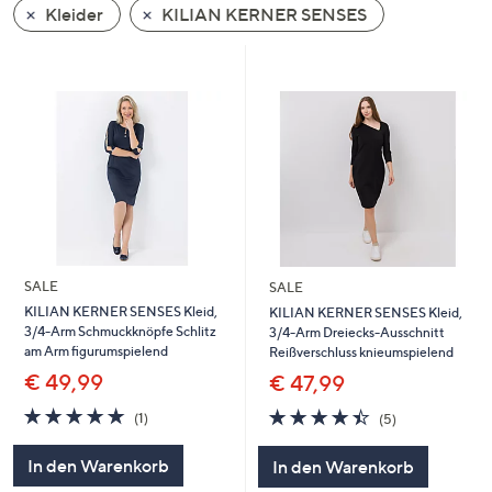
Kleider
KILIAN KERNER SENSES
oder
wischen
Sie
auf
Touch-
Geräten
nach
links
bzw.
rechts,
um
SALE
SALE
diese
KILIAN KERNER SENSES Kleid,
KILIAN KERNER SENSES Kleid,
3/4-Arm Schmuckknöpfe Schlitz
3/4-Arm Dreiecks-Ausschnitt
anzuzeigen.
am Arm figurumspielend
Reißverschluss knieumspielend
€ 49,99
€ 47,99
5.0
1
4.4
5
(1)
(5)
von
Bewertungen
von
Bewertungen
5
5
In den Warenkorb
In den Warenkorb