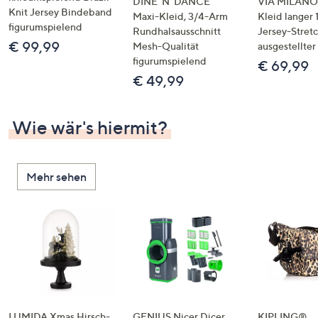
DINE 'N' DANCE
VIA MILANO
Knit Jersey Bindeband
Maxi-Kleid, 3/4-Arm
Kleid langer
figurumspielend
Rundhalsausschnitt
Jersey-Stret
€ 99,99
Mesh-Qualität
ausgestellte
figurumspielend
€ 69,99
€ 49,99
Wie wär's hiermit?
Mehr sehen
LUMIDA Xmas Hirsch-
GENIUS Nicer Dicer
KIPLING®