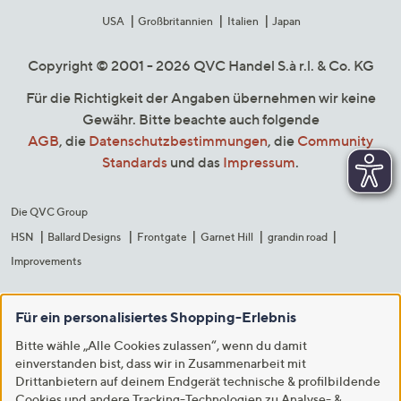
USA
Großbritannien
Italien
Japan
Copyright © 2001 - 2026 QVC Handel S.à r.l. & Co. KG
Für die Richtigkeit der Angaben übernehmen wir keine
Gewähr. Bitte beachte auch folgende
AGB
, die
Datenschutzbestimmungen
, die
Community
Standards
und das
Impressum
.
Die QVC Group
HSN
Ballard Designs
Frontgate
Garnet Hill
grandin road
Improvements
Für ein personalisiertes Shopping-Erlebnis
Bitte wähle „Alle Cookies zulassen“, wenn du damit
einverstanden bist, dass wir in Zusammenarbeit mit
Drittanbietern auf deinem Endgerät technische & profilbildende
Cookies und andere Tracking-Technologien zu Analyse- &