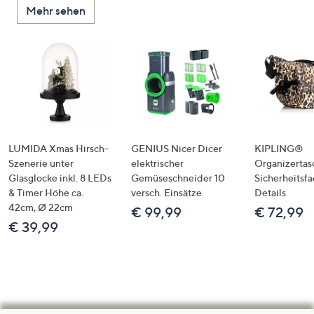
Mehr sehen
LUMIDA Xmas Hirsch-
GENIUS Nicer Dicer
KIPLING®
Szenerie unter
elektrischer
Organizertas
Glasglocke inkl. 8 LEDs
Gemüseschneider 10
Sicherheitsf
& Timer Höhe ca.
versch. Einsätze
Details
42cm, Ø 22cm
€ 99,99
€ 72,99
€ 39,99