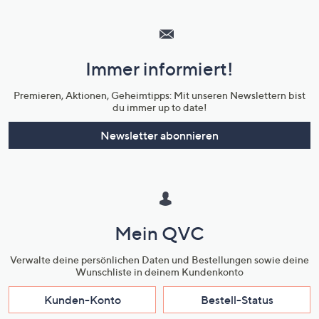
Hilfeseiten,
Service
und
Immer informiert!
Unternehmensinformationen
Premieren, Aktionen, Geheimtipps: Mit unseren Newslettern bist
du immer up to date!
Newsletter abonnieren
Mein QVC
Verwalte deine persönlichen Daten und Bestellungen sowie deine
Wunschliste in deinem Kundenkonto
Kunden-Konto
Bestell-Status