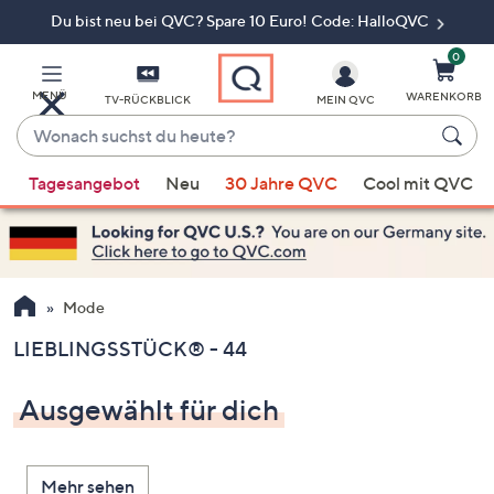
Du bist neu bei QVC? Spare 10 Euro! Code: HalloQVC
Zum
Hauptinhalt
springen
0
MENÜ
WARENKORB
TV-RÜCKBLICK
MEIN QVC
Wonach
suchst
Wenn
du
Tagesangebot
Neu
30 Jahre QVC
Cool mit QVC
Vorschläge
heute?
verfügbar
sind,
verwenden
Sie
Mode
die
LIEBLINGSSTÜCK® - 44
Pfeiltasten
nach
Ausgewählt für dich
oben
und
nach
Mehr sehen
unten