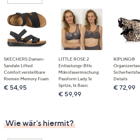
oder
wischen
Sie
auf
Touch-
Geräten
nach
links
SKECHERS Damen-
LITTLE ROSE 2
KIPLING®
bzw.
Sandale Lifted
Entlastungs-BHs
Organizertas
Comfort verstellbare
Mikrofasermischung
Sicherheitsf
rechts,
Riemen Memory Foam
Passform Lady 1x
Details
um
Spitze, 1x Basic
€ 54,95
€ 72,99
diese
€ 59,99
anzuzeigen.
Wie wär's hiermit?