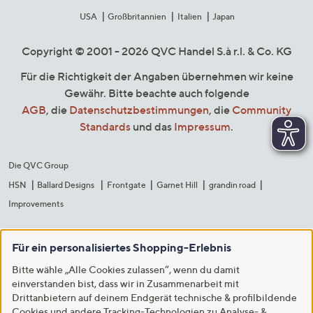
USA
Großbritannien
Italien
Japan
Copyright © 2001 - 2026 QVC Handel S.à r.l. & Co. KG
Für die Richtigkeit der Angaben übernehmen wir keine
Gewähr. Bitte beachte auch folgende
AGB
, die
Datenschutzbestimmungen
, die
Community
Standards
und das
Impressum
.
Die QVC Group
HSN
Ballard Designs
Frontgate
Garnet Hill
grandin road
Improvements
Für ein personalisiertes Shopping-Erlebnis
Bitte wähle „Alle Cookies zulassen“, wenn du damit
einverstanden bist, dass wir in Zusammenarbeit mit
Drittanbietern auf deinem Endgerät technische & profilbildende
Cookies und andere Tracking-Technologien zu Analyse- &