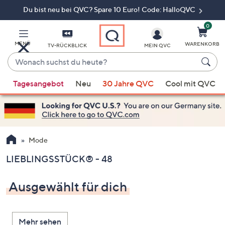
Du bist neu bei QVC? Spare 10 Euro! Code: HalloQVC
Zum
Hauptinhalt
springen
0
MENÜ
WARENKORB
TV-RÜCKBLICK
MEIN QVC
Wonach
suchst
Wenn
du
Tagesangebot
Neu
30 Jahre QVC
Cool mit QVC
Vorschläge
heute?
verfügbar
sind,
verwenden
Sie
Mode
die
LIEBLINGSSTÜCK® - 48
Pfeiltasten
nach
Ausgewählt für dich
oben
und
nach
Mehr sehen
unten