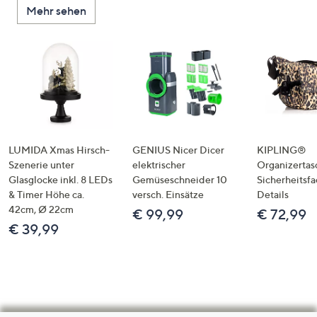
Mehr sehen
LUMIDA Xmas Hirsch-
GENIUS Nicer Dicer
KIPLING®
Szenerie unter
elektrischer
Organizertas
Glasglocke inkl. 8 LEDs
Gemüseschneider 10
Sicherheitsf
& Timer Höhe ca.
versch. Einsätze
Details
42cm, Ø 22cm
€ 99,99
€ 72,99
€ 39,99