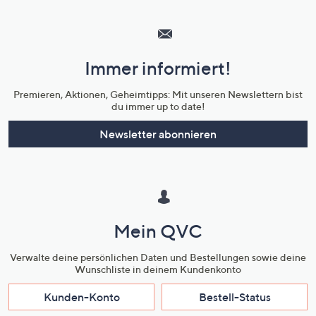
Hilfeseiten,
Service
und
Immer informiert!
Unternehmensinformationen
Premieren, Aktionen, Geheimtipps: Mit unseren Newslettern bist
du immer up to date!
Newsletter abonnieren
Mein QVC
Verwalte deine persönlichen Daten und Bestellungen sowie deine
Wunschliste in deinem Kundenkonto
Kunden-Konto
Bestell-Status