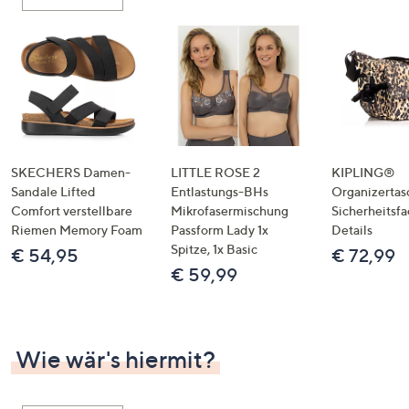
oder
wischen
Sie
auf
Touch-
Geräten
nach
links
SKECHERS Damen-
LITTLE ROSE 2
KIPLING®
bzw.
Sandale Lifted
Entlastungs-BHs
Organizertas
Comfort verstellbare
Mikrofasermischung
Sicherheitsf
rechts,
Riemen Memory Foam
Passform Lady 1x
Details
um
Spitze, 1x Basic
€ 54,95
€ 72,99
diese
€ 59,99
anzuzeigen.
Wie wär's hiermit?