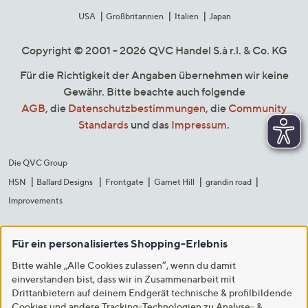
USA
Großbritannien
Italien
Japan
Copyright © 2001 - 2026 QVC Handel S.à r.l. & Co. KG
Für die Richtigkeit der Angaben übernehmen wir keine
Gewähr. Bitte beachte auch folgende
AGB
, die
Datenschutzbestimmungen
, die
Community
Standards
und das
Impressum
.
Die QVC Group
HSN
Ballard Designs
Frontgate
Garnet Hill
grandin road
Improvements
Für ein personalisiertes Shopping-Erlebnis
Bitte wähle „Alle Cookies zulassen“, wenn du damit
einverstanden bist, dass wir in Zusammenarbeit mit
Drittanbietern auf deinem Endgerät technische & profilbildende
Cookies und andere Tracking-Technologien zu Analyse- &