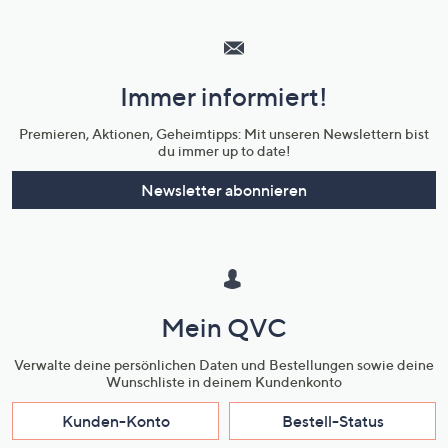
Hilfeseiten,
Service
und
Immer informiert!
Unternehmensinformationen
Premieren, Aktionen, Geheimtipps: Mit unseren Newslettern bist
du immer up to date!
Newsletter abonnieren
Mein QVC
Verwalte deine persönlichen Daten und Bestellungen sowie deine
Wunschliste in deinem Kundenkonto
Kunden-Konto
Bestell-Status