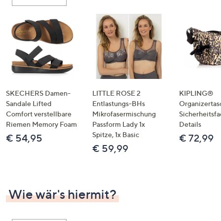
oder
wischen
Sie
auf
Touch-
Geräten
nach
links
SKECHERS Damen-
LITTLE ROSE 2
KIPLING®
bzw.
Sandale Lifted
Entlastungs-BHs
Organizertas
Comfort verstellbare
Mikrofasermischung
Sicherheitsf
rechts,
Riemen Memory Foam
Passform Lady 1x
Details
um
Spitze, 1x Basic
€ 54,95
€ 72,99
diese
€ 59,99
anzuzeigen.
Wie wär's hiermit?