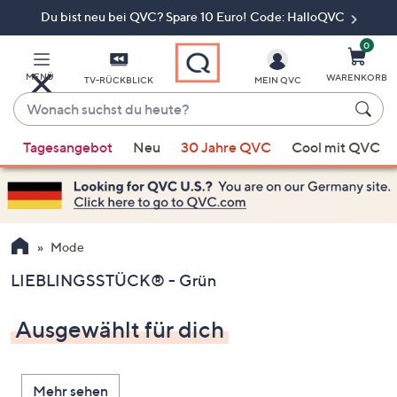
Du bist neu bei QVC? Spare 10 Euro! Code: HalloQVC
Zum
Hauptinhalt
springen
0
MENÜ
WARENKORB
TV-RÜCKBLICK
MEIN QVC
Wonach
suchst
Wenn
du
Tagesangebot
Neu
30 Jahre QVC
Cool mit QVC
Vorschläge
heute?
verfügbar
sind,
verwenden
Sie
Mode
die
LIEBLINGSSTÜCK® - Grün
Pfeiltasten
nach
Ausgewählt für dich
oben
und
nach
Mehr sehen
unten