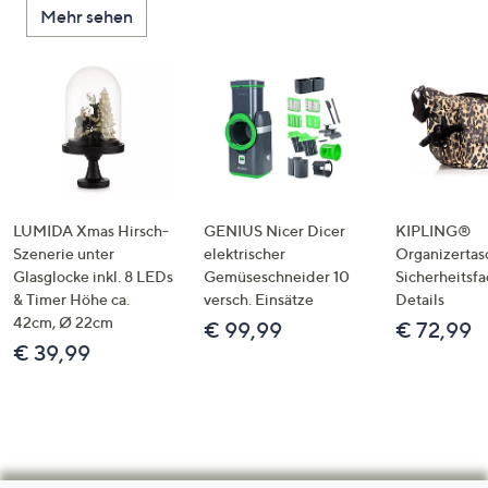
Mehr sehen
LUMIDA Xmas Hirsch-
GENIUS Nicer Dicer
KIPLING®
Szenerie unter
elektrischer
Organizertas
Glasglocke inkl. 8 LEDs
Gemüseschneider 10
Sicherheitsf
& Timer Höhe ca.
versch. Einsätze
Details
42cm, Ø 22cm
€ 99,99
€ 72,99
€ 39,99