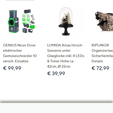
GENIUS Nicer Dicer
LUMIDA Xmas Hirsch-
KIPLING®
elektrischer
Szenerie unter
Organizertas
Gemüseschneider 10
Glasglocke inkl. 8 LEDs
Sicherheitsf
versch. Einsätze
& Timer Höhe ca.
Details
42cm, Ø 22cm
€ 99,99
€ 72,99
€ 39,99
Hilfeseiten,