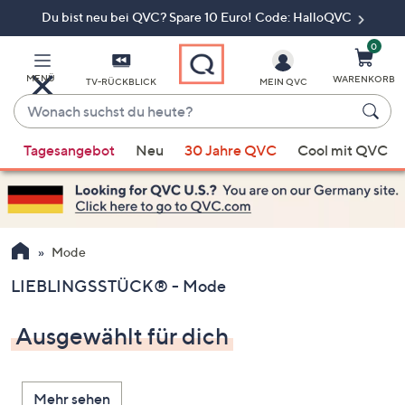
Du bist neu bei QVC? Spare 10 Euro! Code: HalloQVC
Zum
Hauptinhalt
springen
0
MENÜ
WARENKORB
TV-RÜCKBLICK
MEIN QVC
Wonach
suchst
Wenn
du
Tagesangebot
Neu
30 Jahre QVC
Cool mit QVC
Vorschläge
heute?
verfügbar
sind,
verwenden
Sie
Mode
die
LIEBLINGSSTÜCK® - Mode
Pfeiltasten
nach
Ausgewählt für dich
oben
und
nach
Mehr sehen
unten