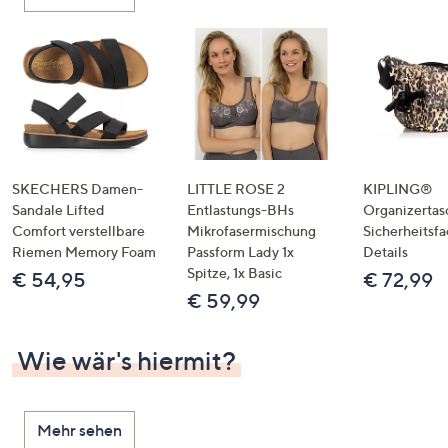
oder
wischen
Sie
auf
Touch-
Geräten
nach
links
SKECHERS Damen-
LITTLE ROSE 2
KIPLING®
bzw.
Sandale Lifted
Entlastungs-BHs
Organizertas
Comfort verstellbare
Mikrofasermischung
Sicherheitsf
rechts,
Riemen Memory Foam
Passform Lady 1x
Details
um
Spitze, 1x Basic
€ 54,95
€ 72,99
diese
€ 59,99
anzuzeigen.
Wie wär's hiermit?
Mehr sehen