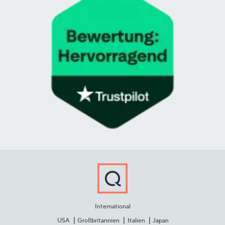
International
USA
Großbritannien
Italien
Japan