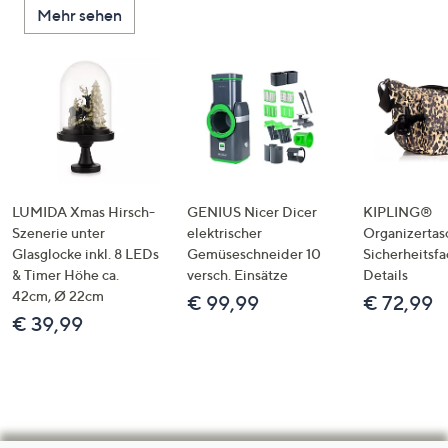
Mehr sehen
LUMIDA Xmas Hirsch-
GENIUS Nicer Dicer
KIPLING®
Szenerie unter
elektrischer
Organizertas
Glasglocke inkl. 8 LEDs
Gemüseschneider 10
Sicherheitsf
& Timer Höhe ca.
versch. Einsätze
Details
42cm, Ø 22cm
€ 99,99
€ 72,99
€ 39,99