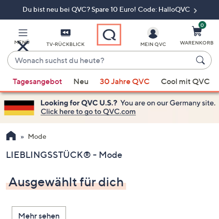
Du bist neu bei QVC? Spare 10 Euro! Code: HalloQVC
Zum
Hauptinhalt
springen
0
MENÜ
WARENKORB
TV-RÜCKBLICK
MEIN QVC
Wonach
suchst
Wenn
du
Tagesangebot
Neu
30 Jahre QVC
Cool mit QVC
Vorschläge
heute?
verfügbar
sind,
verwenden
Sie
Mode
die
LIEBLINGSSTÜCK® - Mode
Pfeiltasten
nach
Ausgewählt für dich
oben
und
nach
Mehr sehen
unten