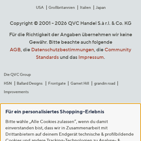
USA
Großbritannien
Italien
Japan
Copyright © 2001 - 2026 QVC Handel S.à r.l. & Co. KG
Für die Richtigkeit der Angaben übernehmen wir keine
Gewähr. Bitte beachte auch folgende
AGB
, die
Datenschutzbestimmungen
, die
Community
Standards
und das
Impressum
.
Die QVC Group
HSN
Ballard Designs
Frontgate
Garnet Hill
grandin road
Improvements
Für ein personalisiertes Shopping-Erlebnis
Bitte wähle „Alle Cookies zulassen“, wenn du damit
einverstanden bist, dass wir in Zusammenarbeit mit
Drittanbietern auf deinem Endgerät technische & profilbildende
Cookies und andere Tracking-Technologien zu Analyse- &