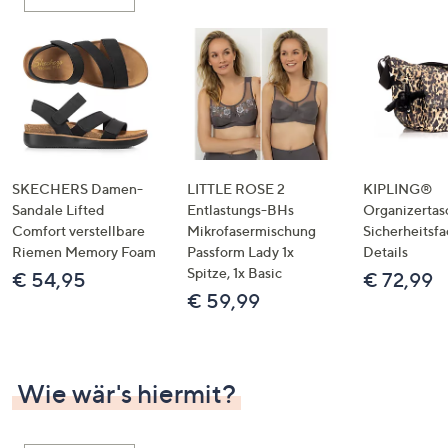
oder
wischen
Sie
auf
Touch-
Geräten
nach
links
SKECHERS Damen-
LITTLE ROSE 2
KIPLING®
bzw.
Sandale Lifted
Entlastungs-BHs
Organizertas
Comfort verstellbare
Mikrofasermischung
Sicherheitsf
rechts,
Riemen Memory Foam
Passform Lady 1x
Details
um
Spitze, 1x Basic
€ 54,95
€ 72,99
diese
€ 59,99
anzuzeigen.
Wie wär's hiermit?