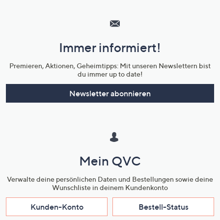
Hilfeseiten,
Service
und
Immer informiert!
Unternehmensinformationen
Premieren, Aktionen, Geheimtipps: Mit unseren Newslettern bist
du immer up to date!
Newsletter abonnieren
Mein QVC
Verwalte deine persönlichen Daten und Bestellungen sowie deine
Wunschliste in deinem Kundenkonto
Kunden-Konto
Bestell-Status