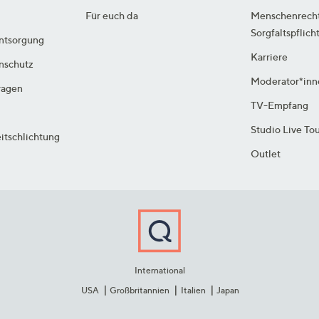
Für euch da
Menschenrech
Sorgfaltspflich
ntsorgung
Karriere
enschutz
Moderator*inn
ragen
TV-Empfang
Studio Live To
itschlichtung
Outlet
International
USA
Großbritannien
Italien
Japan