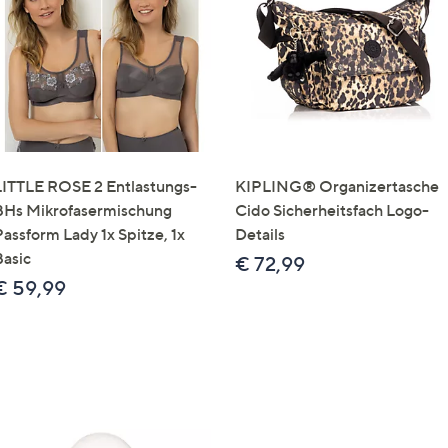
e
f
ouch-
eräten
ach
nks
zw.
chts,
LITTLE ROSE 2 Entlastungs-
KIPLING® Organizertasche
m
BHs Mikrofasermischung
Cido Sicherheitsfach Logo-
ese
Passform Lady 1x Spitze, 1x
Details
zuzeigen.
Basic
€ 72,99
€ 59,99