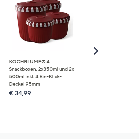
Scroll
Right
KOCHBLUME® 4
you:ly Pure Protein Limo
Snackboxen, 2x350ml und 2x
Lysin 575g für 25 Portio
500ml inkl. 4 Ein-Klick-
€ 49,99
Deckel 95mm
€ 86,94 /1 kg
€ 34,99