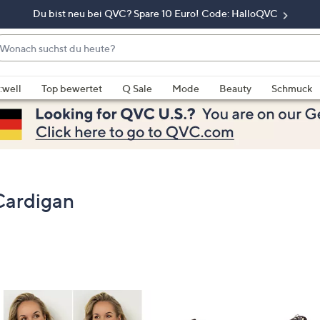
Du bist neu bei QVC? Spare 10 Euro! Code: HalloQVC
onach
chst
enn
u
rschläge
:well
Top bewertet
Q Sale
Mode
Beauty
Schmuck
eute?
rfügbar
nd,
erwenden
e
e
eiltasten
Cardigan
ach
ben
nd
ach
nten
der
ischen