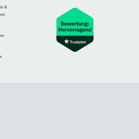
te &
ten
en
ur