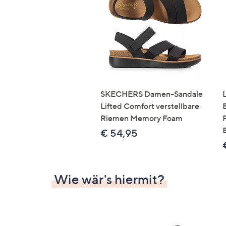
Si
au
T
G
n
li
b
re
SKECHERS Damen-Sandale
u
Lifted Comfort verstellbare
di
Riemen Memory Foam
an
€ 54,95
Wie wär's hiermit?