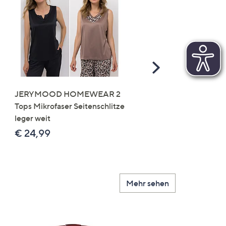
Scroll
Right
JERYMOOD HOMEWEAR 2
LITTLE ROSE 5 Maxislip
Tops Mikrofaser Seitenschlitze
Mikrofaser 3x Stickereide
leger weit
2x uni
€ 24,99
€ 49,99
Mehr sehen