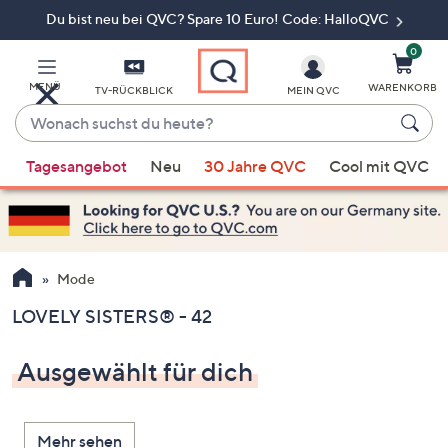
Du bist neu bei QVC? Spare 10 Euro! Code: HalloQVC
Zum
Hauptinhalt
springen
0
MENÜ
WARENKORB
TV-RÜCKBLICK
MEIN QVC
Wonach
suchst
Wenn
du
Tagesangebot
Neu
30 Jahre QVC
Cool mit QVC
Vorschläge
heute?
verfügbar
sind,
verwenden
Sie
Mode
die
LOVELY SISTERS® - 42
Pfeiltasten
nach
Ausgewählt für dich
oben
und
nach
Mehr sehen
unten