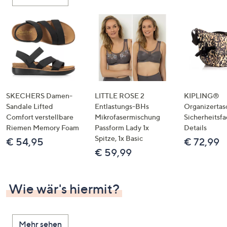
oder
wischen
Sie
auf
Touch-
Geräten
nach
links
SKECHERS Damen-
LITTLE ROSE 2
KIPLING®
bzw.
Sandale Lifted
Entlastungs-BHs
Organizertas
Comfort verstellbare
Mikrofasermischung
Sicherheitsf
rechts,
Riemen Memory Foam
Passform Lady 1x
Details
um
Spitze, 1x Basic
€ 54,95
€ 72,99
diese
€ 59,99
anzuzeigen.
Wie wär's hiermit?
Mehr sehen