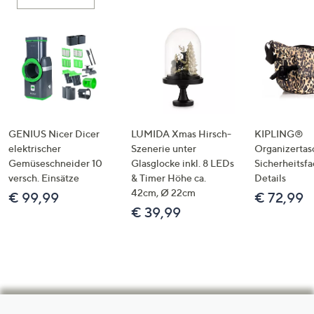
GENIUS Nicer Dicer
LUMIDA Xmas Hirsch-
KIPLING®
elektrischer
Szenerie unter
Organizertas
Gemüseschneider 10
Glasglocke inkl. 8 LEDs
Sicherheitsf
versch. Einsätze
& Timer Höhe ca.
Details
42cm, Ø 22cm
€ 99,99
€ 72,99
€ 39,99
Hilfeseiten,