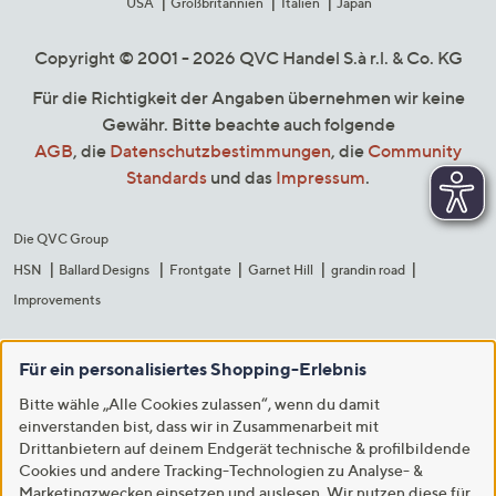
USA
Großbritannien
Italien
Japan
Copyright © 2001 - 2026 QVC Handel S.à r.l. & Co. KG
Für die Richtigkeit der Angaben übernehmen wir keine
Gewähr. Bitte beachte auch folgende
AGB
, die
Datenschutzbestimmungen
, die
Community
Standards
und das
Impressum
.
Die QVC Group
HSN
Ballard Designs
Frontgate
Garnet Hill
grandin road
Improvements
Für ein personalisiertes Shopping-Erlebnis
Bitte wähle „Alle Cookies zulassen“, wenn du damit
einverstanden bist, dass wir in Zusammenarbeit mit
Drittanbietern auf deinem Endgerät technische & profilbildende
Cookies und andere Tracking-Technologien zu Analyse- &
Marketingzwecken einsetzen und auslesen. Wir nutzen diese für